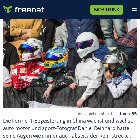
MOBILFUNK
©
Daniel Reinhard
Die Formel 1-Begeisterung in China wächst und wächst.
auto motor und sport-Fotograf Daniel Reinhard hatte
seine Augen wie immer auch abseits der Rennstrecke ...