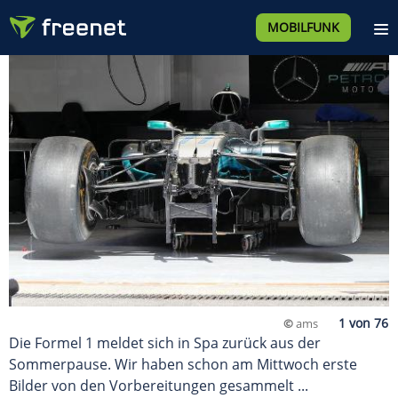
MOBILFUNK
©
ams
Die Formel 1 meldet sich in Spa zurück aus der
Sommerpause. Wir haben schon am Mittwoch erste
Bilder von den Vorbereitungen gesammelt ...