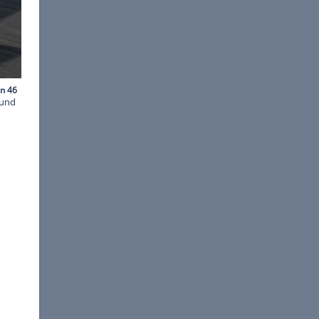
©
Codemasters
 die letzten Screenshots und