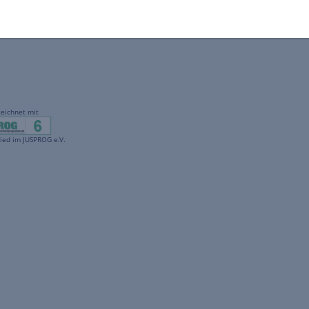
gekennzeichnet mit
freenet ist Mitglied im JUSPROG e.V.