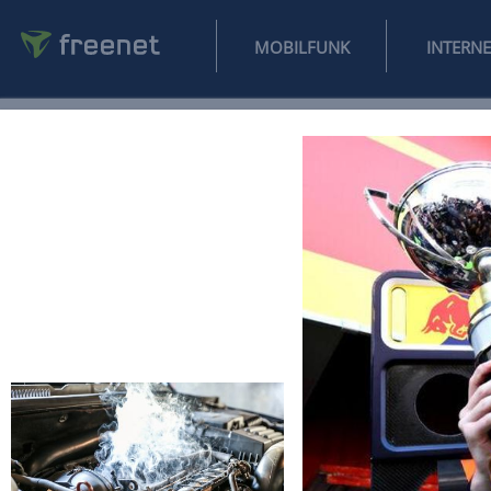
MOBILFUNK
NEWS
SPORT
FINANZEN
AUTO
UNTERHALTUNG
L