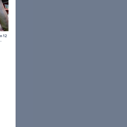
©
Red Bull
zum jüngsten Sieger der F1-