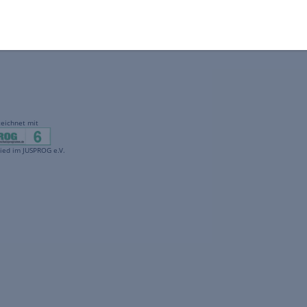
gekennzeichnet mit
freenet ist Mitglied im JUSPROG e.V.