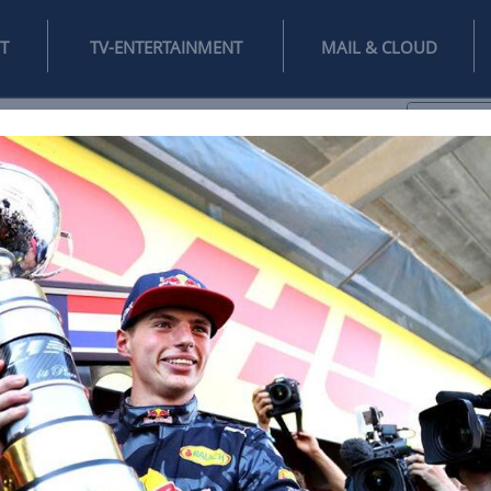
INTERNET
TV-ENTERTAINMENT
♥
IFESTYLE
DIGITAL
SPIELEN
MAIL
DOMAIN