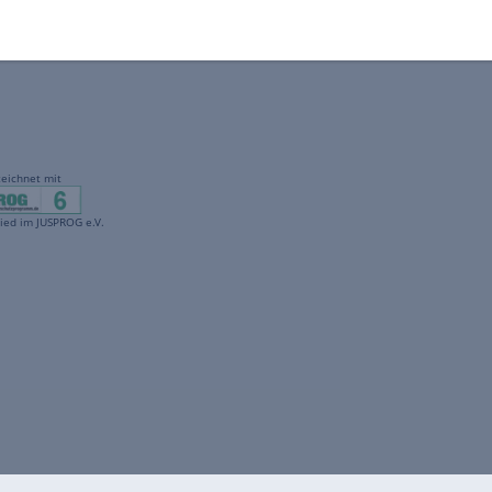
gekennzeichnet mit
freenet ist Mitglied im JUSPROG e.V.