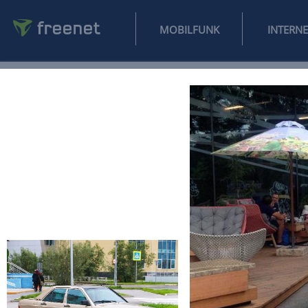
MOBILFUNK
NEWS
SPORT
FINANZEN
AUTO
UNTERHALTUNG
L