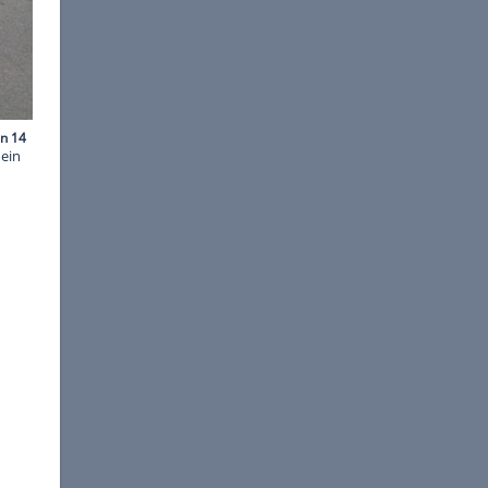
©
ams
. Vor dem Eingang wartete ein