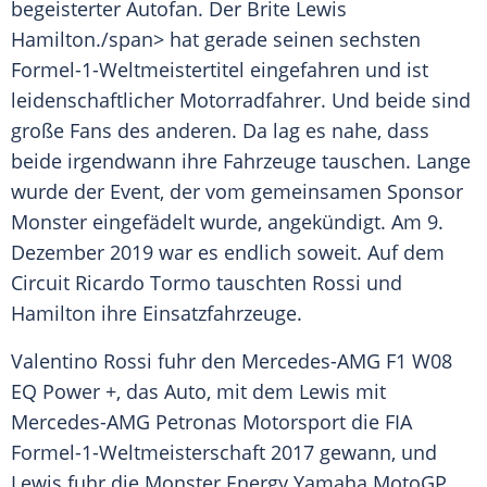
begeisterter Autofan. Der
Brite
Lewis
Hamilton
./span> hat gerade seinen sechsten
Formel-1-Weltmeistertitel eingefahren und ist
leidenschaftlicher Motorradfahrer. Und beide sind
große Fans des anderen. Da lag es nahe, dass
beide irgendwann ihre
Fahrzeuge
tauschen. Lange
wurde der
Event
, der vom gemeinsamen Sponsor
Monster
eingefädelt wurde, angekündigt. Am 9.
Dezember 2019 war es endlich soweit. Auf dem
Circuit Ricardo Tormo
tauschten
Rossi
und
Hamilton
ihre Einsatzfahrzeuge.
Valentino Rossi fuhr den
Mercedes-AMG
F1 W08
EQ Power +, das
Auto
, mit dem Lewis mit
Mercedes-AMG
Petronas
Motorsport
die FIA
Formel-1-Weltmeisterschaft 2017 gewann, und
Lewis fuhr die
Monster Energy
Yamaha
MotoGP