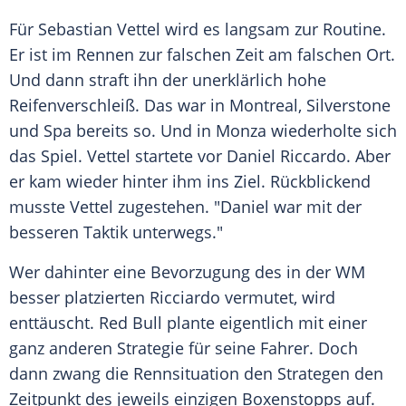
Für
Sebastian Vettel
wird es langsam zur
Routine
.
Er ist im Rennen zur falschen Zeit am falschen Ort.
Und dann straft ihn der unerklärlich hohe
Reifenverschleiß
. Das war in
Montreal
, Silverstone
und
Spa
bereits so. Und in
Monza
wiederholte sich
das Spiel.
Vettel
startete vor
Daniel Riccardo
. Aber
er kam wieder hinter ihm ins Ziel. Rückblickend
musste
Vettel
zugestehen. "Daniel war mit der
besseren
Taktik
unterwegs."
Wer dahinter eine Bevorzugung des in der WM
besser platzierten
Ricciardo
vermutet, wird
enttäuscht.
Red Bull
plante eigentlich mit einer
ganz anderen Strategie für seine Fahrer. Doch
dann zwang die
Rennsituation
den Strategen den
Zeitpunkt des jeweils einzigen Boxenstopps auf.