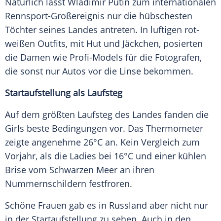
Natürlich lässt
Wladimir Putin
zum internationalen
Rennsport-Großereignis nur die hübschesten
Töchter seines Landes antreten. In luftigen rot-
weißen Outfits, mit Hut und
Jäckchen
, posierten
die
Damen
wie Profi-Models für die Fotografen,
die sonst nur Autos vor die
Linse
bekommen.
Startaufstellung als Laufsteg
Auf dem größten
Laufsteg
des Landes fanden die
Girls beste Bedingungen vor. Das
Thermometer
zeigte angenehme 26°C an. Kein
Vergleich
zum
Vorjahr, als die Ladies bei 16°C und einer kühlen
Brise
vom Schwarzen
Meer
an ihren
Nummernschildern festfroren.
Schöne Frauen gab es in
Russland
aber nicht nur
in der
Startaufstellung
zu sehen. Auch in den