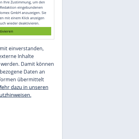
Video
Empfohlener externer Inhalt:
Glomex GmbH
Wir benötigen Ihre Zustimmung, um den
von unserer Redaktion eingebundenen
Inhalt von Glomex GmbH anzuzeigen. Sie
können diesen mit einem Klick anzeigen
lassen und auch wieder deaktivieren.
jetzt aktivieren
Ich bin damit einverstanden,
dass mir externe Inhalte
angezeigt werden. Damit können
personenbezogene Daten an
Drittplattformen übermittelt
werden.
Mehr dazu in unseren