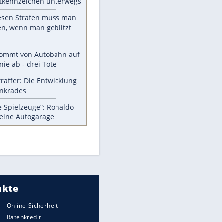
Die größten Mythen über
Medikamente
Berlins Matchwinner Grönning:
"Veränderte Perspektive"
Vorsicht: Diese 17 Dinge hassen
Katzen
Illegales Asphalt-Kartell muss
Mio-Strafe zahlen
Memo-Spiel mit den
meistverkauften Arcade-
Maschinen
Meistgelesen
Millionen Autos mit