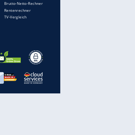
Heimatkennzeichen unterwegs
Mit diesen Strafen muss man
rechnen, wenn man geblitzt
wird
Auto kommt von Autobahn auf
Bahnlinie ab - drei Tote
Im Zeitraffer: Die Entwicklung
des Lenkrades
„Meine Spielzeuge“: Ronaldo
zeigt seine Autogarage