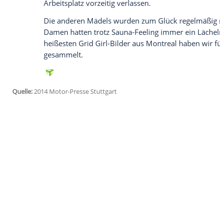
Der
Vertrag
mit dem Formel 1-Rennen wu
Wer auf hübsche
Grid
Girls steht, kann 
von
Kanada
sind immer 2 Dutzend extra-
bekamen die Fans schon vor dem Rennen 
Kanada-Grid Girls auf glühendem Asphal
Dabei war es bei Temperaturen von 25°C
Ladies in Red schwitzten ohne Schatten
mussten sie beim obligatorischen
Schild
ausharren. Alle
Grid
Girls überstanden d
Arbeitsplatz
vorzeitig verlassen.
Die anderen Mädels wurden zum
Glück
r
Damen
hatten trotz Sauna-Feeling immer 
heißesten
Grid
Girl-Bilder aus
Montreal
h
gesammelt.