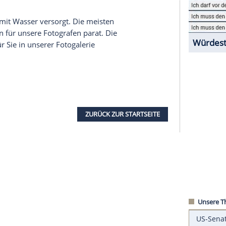
rde am Wochenende um 10 Jahre verlängert.
sich darüber besonders freuen. Beim Grand Prix
sexy Mädels am Start. Auch in diesem Jahr
ordentlich eingeheizt.
t
 und knallender Sonne schon so heiß genug. Die
spender um die
Wette
. Fast eine Stunde lang
erdienst
auf dem glühenden Asphaltband
ie
Tortur
nicht. Gleich 2 Damen mussten den
egelmäßig mit Wasser versorgt. Die meisten
ein Lächeln für unsere Fotografen parat. Die
aben wir für Sie in unserer Fotogalerie