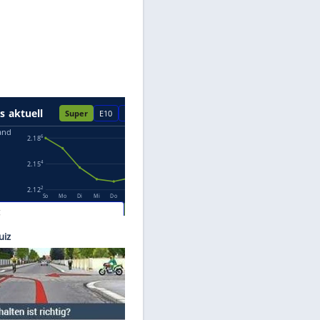
Datenschutzhinweisen.
©
ams