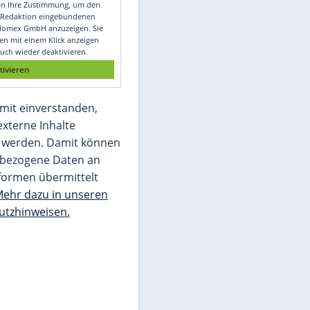
Video
Empfohlener externer Inhalt:
Glomex GmbH
Wir benötigen Ihre Zustimmung, um den
von unserer Redaktion eingebundenen
Inhalt von Glomex GmbH anzuzeigen. Sie
können diesen mit einem Klick anzeigen
lassen und auch wieder deaktivieren.
jetzt aktivieren
Ich bin damit einverstanden,
dass mir externe Inhalte
angezeigt werden. Damit können
personenbezogene Daten an
Drittplattformen übermittelt
werden.
Mehr dazu in unseren