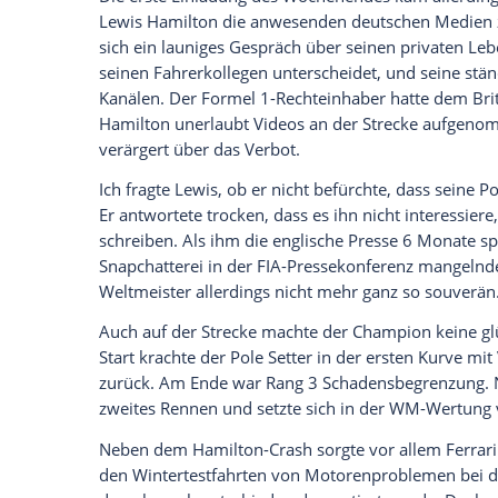
Zum Glück besserte sich das Wetter schn
die kargen Steinlandschaften ist aber 
deprimierend. Früher hatte das Rennen g
Abend sorgt jetzt wenigstens das Flutlic
Wenn mich Freunde fragen, welches das u
antworte ich immer
Bahrain
. Die Tribün
als Metropole auch irgendwie nur wenig 
einen schon in die Wüste zieht.
Abgesehen von den intensiven Sicherheit
Arbeitsbedingungen für Journalisten aber
modern eingerichtet. Der Internet-Zugang 
Rennstrecken sagen kann. Dazu gibt es im
orientalischen Speisen, zu dem alle Tea
Hamilton sorgt für Schlagzeilen