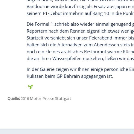
zweites Rennen und setzte sich in der 
Neben dem Hamilton-Crash sorgte vor a
den Wintertestfahrten von Motorenprobl
damals noch entschieden dementiert wu
Räikkönen in
Melbourne
ging in
Bahrain
hops. Und zwar noch in der
Einführungs
Presseabteilung nichts mehr schönreden
Am Rande des
Bahrain
.Wochenendes hatt
Ferrari
wegen eines zu schwachen Turbos 
wurde von den Verantwortlichen umgehen
Messungen ein eindeutiges Bild. Die von
Modifikation kam dann übrigens in Kana
K.O.-Qualifying geht endgültig K.O.
Wie schon in
Australien
hatte auch das n