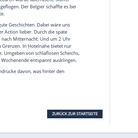
WM-Wertung vorne ab.
llem
Ferrari
für Schlagzeilen. Wir hatten schon bei
emen bei den roten Autos geschrieben – was
rde. Doch nach dem Turbo-Schaden bei
bei
Sebastian Vettel
das komplette Triebwerk
runde
. Jetzt konnte auch die italienische
.
e Kollege Schmidt auch noch enthüllt, dass
nicht die volle Leistung abrufen kann. Auch das
d abgestritten. Dabei sprachen die GPS-
 uns für Barcelona angekündigte Turbo-
da.
eue K.O.-Format im Qualifying Negativ-