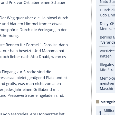
serer Redaktion eingebundenen Inhalt von Glomex GmbH
nzeigen lassen und auch wieder deaktivieren.
halte angezeigt werden. Damit können personenbezogene
r dazu in unseren Datenschutzhinweisen.
elparkplatz sorgte für eine Überraschung. Nein,
ürftige Gold-Lackierung unseres Nissan Tiida,
rie. Es hatte tatsächlich geregnet. Ich war
 Wüsten-Grand Prix vor Ort, aber einen Schauer