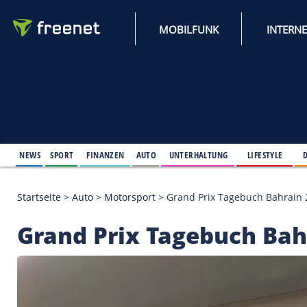
MOBILFUNK
NEWS
SPORT
FINANZEN
AUTO
UNTERHALTUNG
L
Startseite
>
Auto
>
Motorsport
>
Grand Prix Tagebu
Grand Prix Tagebuch