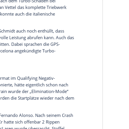
m allerdings von
Mercedes
. Am Donnerstag bat
n Medien zur Interview-Runde. Es entwickelte
rivaten Lebensstil, der sich bekanntlich etwas von
 seine ständige Präsenz auf allen Social Media-
e dem Briten einen Rüffel verpasst, weil
e aufgenommen hatte. Der Pilot reagierte
ass seine Posts auch mal für Kritik sorgen könnten.
 interessiere, was andere darüber denken und
 6 Monate später in Suzuka wegen der
z mangelnden Respekt vorwarf, reagierte der
so souverän.
on keine glückliche Figur. Nach dem verpennten
en Kurve mit
Valtteri Bottas
zusammen und fiel weit
grenzung
.
Nico Rosberg
gewann bereits sein