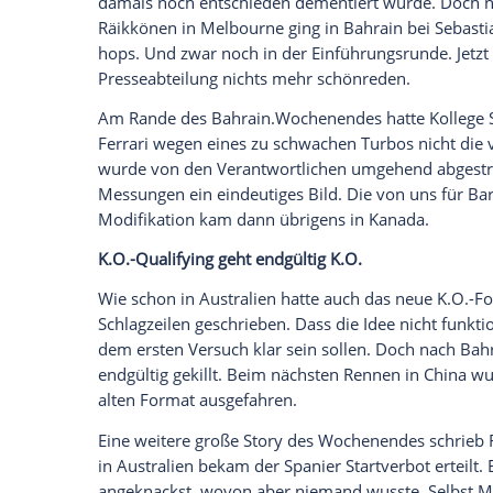
Die erste Einladung des Wochenendes ka
Lewis Hamilton
die anwesenden deutsche
sich ein launiges Gespräch über seinen p
seinen Fahrerkollegen unterscheidet, und
Kanälen. Der Formel 1-Rechteinhaber hatt
Hamilton
unerlaubt Videos an der Streck
verärgert über das Verbot.
Ich fragte
Lewis
, ob er nicht befürchte, d
Er antwortete trocken, dass es ihn nicht
schreiben. Als ihm die englische Presse
Snapchatterei in der FIA-Pressekonferen
Weltmeister allerdings nicht mehr ganz 
Auch auf der Strecke machte der Champi
Start krachte der Pole Setter in der erst
zurück. Am Ende war
Rang
3
Schadensbe