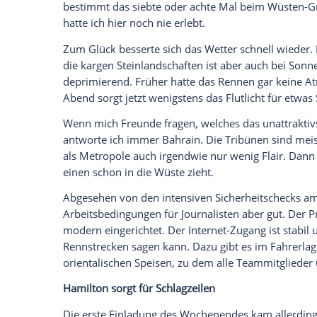
Gold-Nissan steht im Regen
Empfohlener externer Inhalt:
Glomex GmbH
Wir benötigen Ihre Zustimmung, um den von un
anzuzeigen. Sie können diesen mit einem Klick a
jetzt aktivieren
Ich bin damit einverstanden, dass mir externe In
Daten an Drittplattformen übermittelt werden.
Meh
Der Blick auf den Mietwagen auf dem Hot
ich meine damit nicht die gewöhnungsbed
sondern die Wassertropfen auf der Karosse
bestimmt das siebte oder achte Mal beim
hatte ich hier noch nie erlebt.