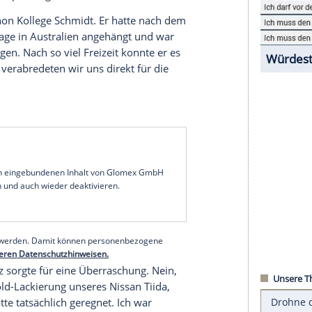
n
Bahrain
immer schon am Flughafen-Gate von
talters empfangen. Doch dieses Jahr stand
es Flugzeugs. Ich hatte wohl die Info-E-Mail mit
 Organisatoren geschickt. Also ging es
ie Passkontrolle und die Gepäckausgabe. Und
uch nicht.
 Journalisten-Aufpasser fühlt man sich sowieso
stand auch keine Gefahr. Ich hatte schließlich
 Demonstration zu berichten. Und die Taxis zum
staat auch superbillig.
 auch schon Kollege Schmidt. Er hatte nach dem
ar Urlaubstage in
Australien
angehängt und war
sten geflogen. Nach so viel Freizeit konnte er es
en. Und so verabredeten wir uns direkt für die