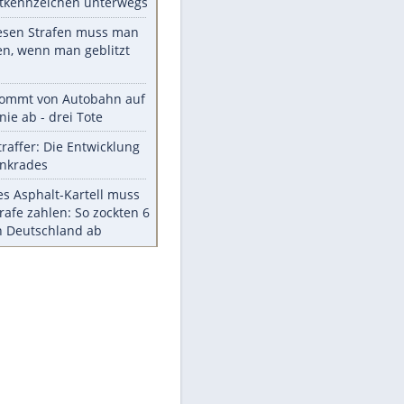
Die größten Mythen über
Medikamente
Berlins Matchwinner Grönning:
"Veränderte Perspektive"
Vorsicht: Diese 17 Dinge hassen
Katzen
Illegales Asphalt-Kartell muss
Mio-Strafe zahlen
Memo-Spiel mit den
meistverkauften Arcade-
Maschinen
Meistgelesen
Millionen Autos mit