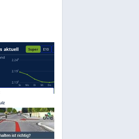
Datenschutzhinweisen.
©
ams
die