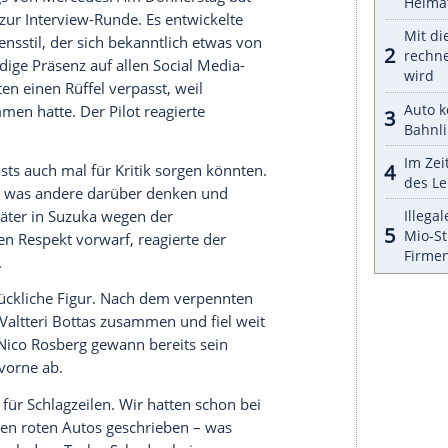
ell wieder. Der Weg quer über die Halbinsel durch
auch bei Sonne und blauem Himmel immer etwas
ar keine Atmosphäre. Durch die Verlegung in den
ht für etwas Stimmung.
nattraktivste Rennen für Formel 1-Fans ist, dann
en sind meist nur halb besetzt. Und Manama hat
Flair. Dann doch lieber nach
Abu Dhabi
, wenn es
schecks am Eingang zur Strecke sind die
 gut. Der Pressesaal bietet genügend Platz und ist
ist stabil und gratis, was man nicht von allen
 Fahrerlager jedes Jahr einen Grillabend mit
mmitglieder und
Pressevertreter
eingeladen sind.