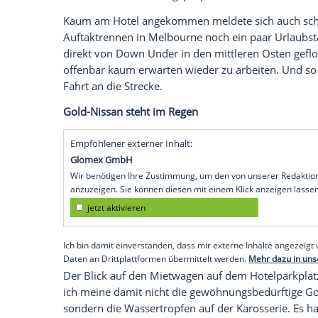
Normalerweise wird man als Journalist i
einem Mitarbeiter des Grand Prix-Verans
niemand mit einem Schild am
Ausgang
d
meiner
Ankunftszeit
etwas zu spät an die
ausnahmsweise ohne Begleitung durch d
einen Shuttle-Service zum Hotel gab es a
Das machte aber alles nichts. Ohne einen
irgendwie wohler. Für die Veranstalter be
nicht vor, über eine regierungskritische
Hotel sind dank Niedrigspritpreisen im Öl
Kaum am Hotel angekommen meldete sich
Auftaktrennen in
Melbourne
noch ein pa
direkt von Down Under in den mittleren O
offenbar kaum erwarten wieder zu arbeit
Fahrt an die Strecke.