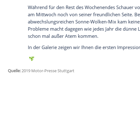
Empfohlener externer Inhalt:
Glomex GmbH
Wir benötigen Ihre Zustimmung, um den von un
anzuzeigen. Sie können diesen mit einem Klick a
jetzt aktivieren
Ich bin damit einverstanden, dass mir externe In
Daten an Drittplattformen übermittelt werden.
Meh
Die Mechaniker der Teams hatten für die
Mittwoch wie üblich fleißig um den Aufb
Zu diesem späten Zeitpunkt der Saison ha
Große Technik-Updates konnten wir auf d
Während für den Rest des Wochenendes S
am Mittwoch noch von seiner freundliche