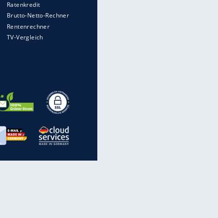
rechnen, wenn man geblitzt
wird
Auto kommt von Autobahn auf
Bahnlinie ab - drei Tote
Im Zeitraffer: Die Entwicklung
des Lenkrades
WTD-41: Hier testet die
Bundeswehr Panzer und Co.
Lebenslang nach Auto-
Anschlag auf Demonstration in
München