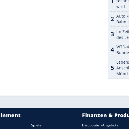
kam keiner besonders ins Schwitzen. Mehr
die dünne Luft. In 2.250 Metern Höhe kann man
en Impressionen von der Strecke in
Mexiko
.
ZURÜCK ZUR STARTS