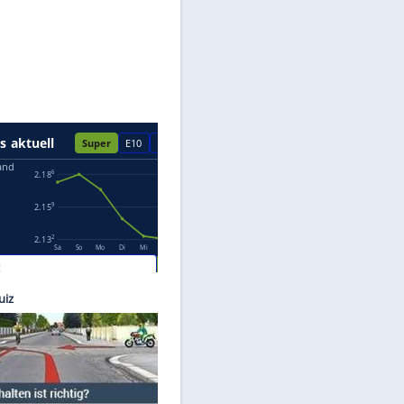
Datenschutzhinweisen.
©
ams
rsten