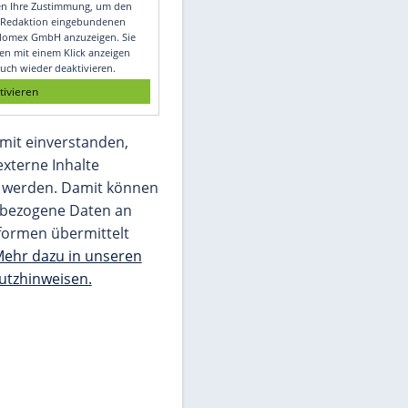
Video
Empfohlener externer Inhalt:
Glomex GmbH
Wir benötigen Ihre Zustimmung, um den
von unserer Redaktion eingebundenen
Inhalt von Glomex GmbH anzuzeigen. Sie
können diesen mit einem Klick anzeigen
lassen und auch wieder deaktivieren.
jetzt aktivieren
Ich bin damit einverstanden,
dass mir externe Inhalte
angezeigt werden. Damit können
personenbezogene Daten an
Drittplattformen übermittelt
werden.
Mehr dazu in unseren