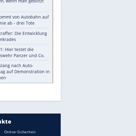
Aufruhr!
Was bei der Vogelfütterung
wirklich sinnvoll ist
"Infanti-No Go": Pressestimmen
zum Verbleib des FIFA-Chefs
Im Zeitraffer: Die Entwicklung
des Lenkrades
EITE
Lebensmittel, die nicht schlecht
werden
Sicherheitstools: 5 Mythen im
Check
Meistgelesen
Mit diesen Strafen muss man