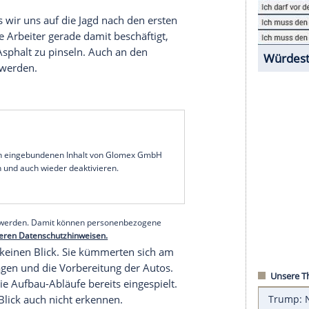
s Besonderes einfallen. Die Organisatoren
it ganz speziellen Attraktionen. Und auch für
ngen schon in vollem Gange. Auf dem zentralen
ine Pavillons im Stile eines mexikanischen Dorfs
 Köstlichkeiten serviert. Wer will, kann sich hier
 Bart stutzen lassen. In diesem Jahr ist das
 sonst. Das große Medien-Zentrum bekam einen
gt nun eine riesige
Echse
im farbenfrohen Graffiti-
trichen. Als wir uns auf die Jagd nach den ersten
 waren die Arbeiter gerade damit beschäftigt,
en auf den
Asphalt
zu pinseln. Auch an den
gearbeitet werden.