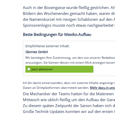
In
Mexiko
lässt man sich jedes Jahr etwa
verwöhnen die Fahrerlager-Gäste immer m
die 2019er Ausgabe sind die Vorbereitu
Platz vor dem Presse-Zentrum wurden kle
zusammengestellt.
Hier werden am
Rennwochenende
lokale
auch von einem mexikanischen Barbier den
Fahrerlager
sogar noch etwas bunter als
auffälligen
Anstrich
. An der Fassade pran
Stil.
Auch in der
Boxengasse
wurde fleißig ges
Bildern des Wochenendes gemacht haben,
die
Namenskürzel
mit riesigen Schablon
Sponsorenlogos
musste noch etwas nach
Beste Bedingungen für
Mexiko
.Aufbau