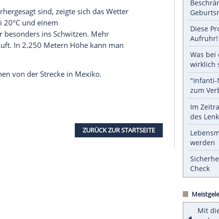
serer Redaktion eingebundenen Inhalt von Glomex GmbH
nzeigen lassen und auch wieder deaktivieren.
halte angezeigt werden. Damit können personenbezogene
r dazu in unseren Datenschutzhinweisen.
 Malereien keinen Blick. Sie kümmerten sich am
au der Garagen und die Vorbereitung der Autos.
ben sich die Aufbau-Abläufe bereits eingespielt.
en ersten Blick auch nicht erkennen.
chauer vorhergesagt sind, zeigte sich das
Wetter
n Seite. Bei 20°C und einem