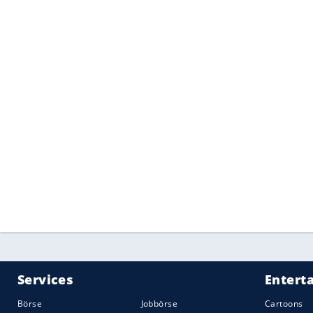
abwechslungsreichen Sonne-Wolken-Mix 
Probleme macht dagegen wie jedes Jahr 
schon mal außer Atem kommen.
In der Galerie zeigen wir Ihnen die erst
Quelle:
2019 Motor-Presse Stuttgart