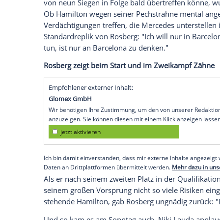
neue Saison eingestiegen ist, wurden di
keine Antwort geben. Jedenfalls keine, die
vorher. Nur so viel: Er arbeite ständig an
den letzten Jahren nicht nach Plan liefen.
So ist man bei dem 30-Jährigen mit Woh
wirkt kompromissloser, entschlossener, 
alles ausgeblendet, was ihn auf seiner 
Man merkt es an seinen Antworten. Ob e
von neun
Siegen
in Folge bald übertreff
Ob
Hamilton
wegen seiner
Pechsträhne
m
Verdächtigungen treffen, die
Mercedes
un
Standardreplik von
Rosberg
: "Ich will nu
tun, ist nur an
Barcelona
zu denken."
Rosberg
zeigt beim Start und im
Zweika