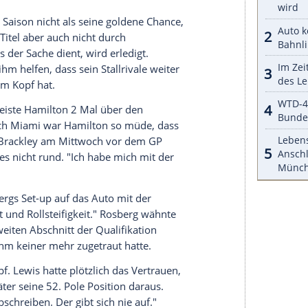
."
bei
Rosbergs
Konter auf Hamiltons Angriff
hätte er
Lewis Platz
gelassen. Die Zeiten sind
wie
Lewis
. Und damit muss
Lewis
erst einmal
undle
resümiert: "
Nico
hat sich in eine
 nirgendwo mehr mit
Platz
2 zufrieden."
rg
, dass er in den falschen Motor-Modus geriet.
rmation
wie ein Schwamm in sich aufsaugt, alles
r technisches Verständnis hat als sein
 ab. Trotzdem verwundert es, dass
Rosberg
an
hrend
Bauchmensch
Hamilton
ohne auskommt.
Details gibt, die man wissen sollte, dann will
ch auf 10, aber es sind die wichtigen."