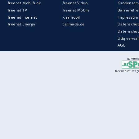
Und was war anders als vorher? "Nichts.
dass es geht", erzählten die Ingenieure. 
Rosberg
weiß, warum er sagt: "
Lewis
darf
Quelle:
2016 Motor-Presse Stuttgart
Services
Börse
Jobbörse