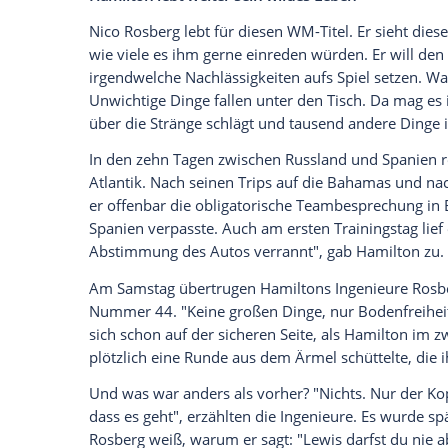
er später die erste Kurve angebremst hat
Die gleiche
Entschlossenheit
zeigte sich 
ausgangs Kurve 3. "In den letzten Jahren 
vorbei.
Nico
hält jetzt genauso dagegen 
klarkommen", fällt
Lauda
auf.
Martin Br
Siegmaschine verwandelt. Der gibt sich
Überraschenderweise passierte es
Rosbe
Ausgerechnet dem Fahrer, der jede
Info
wissen und verstehen will und sicher meh
Teamkollege.
"Fehler passieren", hakt
Lauda
das Thema
seinem Lenkrad
Spickzettel
braucht, wä
Ein Ingenieur sagte einmal: "Wenn es 100 
Nico
alle 100 kennen.
Lewis
beschränkt si