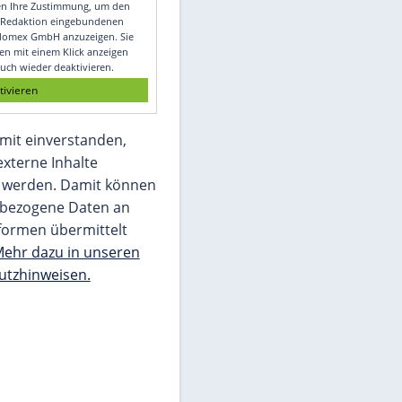
Video
Empfohlener externer Inhalt:
Glomex GmbH
Wir benötigen Ihre Zustimmung, um den
von unserer Redaktion eingebundenen
Inhalt von Glomex GmbH anzuzeigen. Sie
können diesen mit einem Klick anzeigen
lassen und auch wieder deaktivieren.
jetzt aktivieren
Ich bin damit einverstanden,
dass mir externe Inhalte
angezeigt werden. Damit können
personenbezogene Daten an
Drittplattformen übermittelt
werden.
Mehr dazu in unseren