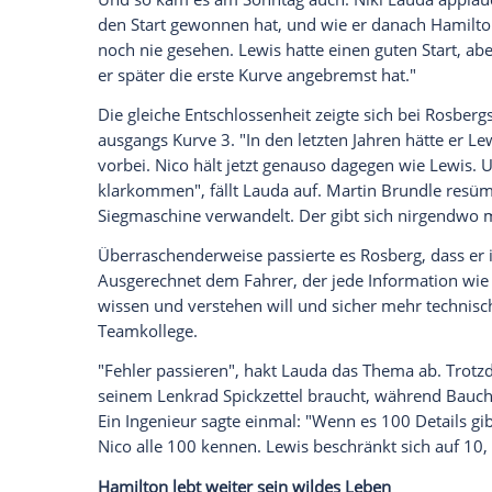
Empfohlener externer Inhalt:
Glomex GmbH
Wir benötigen Ihre Zustimmung, um den von un
anzuzeigen. Sie können diesen mit einem Klick a
jetzt aktivieren
Ich bin damit einverstanden, dass mir externe In
Daten an Drittplattformen übermittelt werden.
Meh
Als er nach seinem zweiten
Platz
in der
Q
seinem großen Vorsprung nicht so viele
stehende
Hamilton
, gab
Rosberg
ungnädig
Und so kam es am Sonntag auch.
Niki L
den Start gewonnen hat, und wie er dan
noch nie gesehen.
Lewis
hatte einen gute