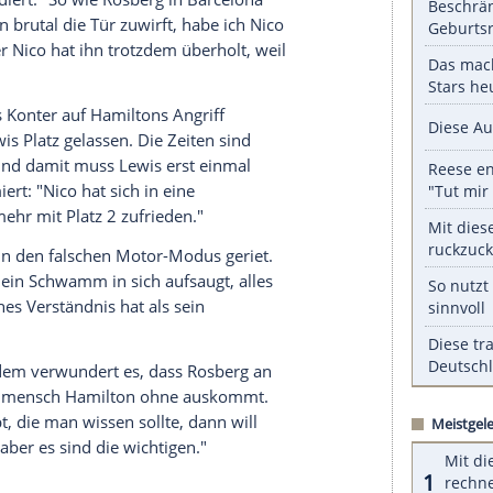
serer Redaktion eingebundenen Inhalt von Glomex GmbH
nzeigen lassen und auch wieder deaktivieren.
halte angezeigt werden. Damit können personenbezogene
r dazu in unseren Datenschutzhinweisen.
ualifikation
damit konfrontiert wurde, dass er mit
 Risiken eingehen müsse wie der unter Zugzwang
 zurück: "Ich fahre auf Sieg."
auda
applaudiert: "So wie
Rosberg
in
Barcelona
ach
Hamilton
brutal die Tür zuwirft, habe ich
Nico
n Start, aber
Nico
hat ihn trotzdem überholt, weil