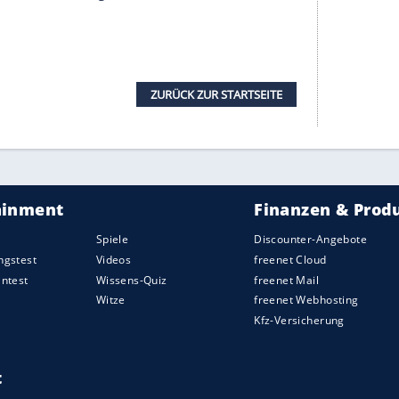
 sieht diese Saison nicht als seine goldene Chance,
r will den Titel aber auch nicht durch
setzen. Was der Sache dient, wird erledigt.
Da mag es ihm helfen, dass sein Stallrivale weiter
dere Dinge im Kopf hat.
nd
Spanien
reiste
Hamilton
2 Mal über den
hamas und nach Miami war
Hamilton
so müde, dass
rechung
in Brackley am Mittwoch vor dem GP
ingstag
lief es nicht rund. "Ich habe mich mit der
amilton
zu.
nieure
Rosbergs
Set-up auf das Auto mit der
odenfreiheit
und Rollsteifigkeit."
Rosberg
wähnte
ilton
im zweiten Abschnitt der
Qualifikation
telte, die ihm keiner mehr zugetraut hatte.