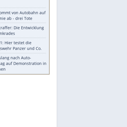
Stars heute
Diese Autos haben uns verlassen
Reese entschuldigt sich bei Fans:
"Tut mir aufrichtig leid"
Mit diesen Tricks wird der Grill
ruckzuck sauber
So nutzt man alte Smartphones
sinnvoll
Diese traumhaften Orte liegen in
Deutschland
Meistgelesen
Mit diesen Strafen muss man
rechnen, wenn man geblitzt