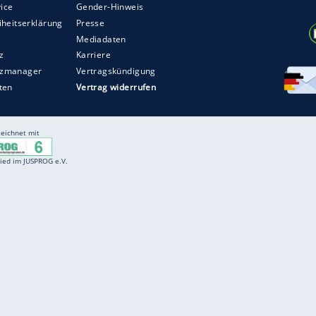
 Nur der Kopf.
Lewis
hatte plötzlich das Vertrauen,
Es wurde später seine 52. Pole Position daraus.
st du nie abschreiben. Der gibt sich nie auf."
ZURÜCK ZUR STARTS
Entertainment
F
Cartoons
Spiele
D