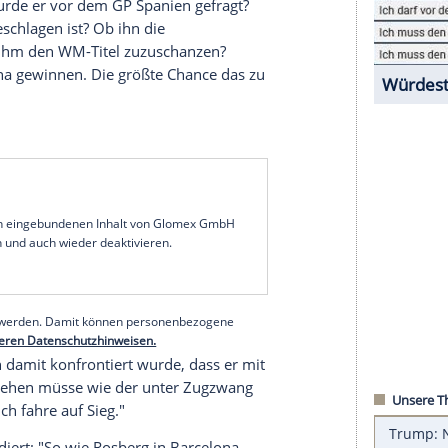
e Fragen immer dringlicher. Doch
Rosberg
wollte
 im Detail erklärt, was er jetzt anders macht als
 sich und versuche die Dinge abzustellen, die in
nsitz
Monaco
auf Eigenanalysen angewiesen. Er
konstanter, unnachgiebiger. Der neue
Rosberg
hat
WM-Mission behindern könnte.
r daran denke, dass er
Sebastian Vettels
Rekord
en könne, wurde er vor dem GP
Spanien
gefragt?
ental angeschlagen ist? Ob ihn die
terstellen ihm den WM-Titel zuzuschanzen?
r in
Barcelona
gewinnen. Die größte Chance das zu
mpf
Zähne