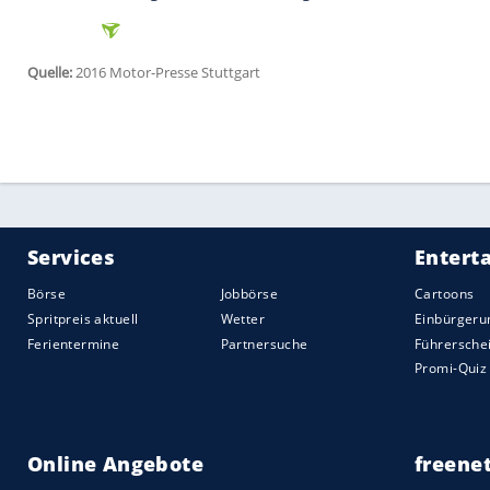
Hamilton lebt weiter sein wildes Leben
Nico Rosberg lebt für diesen WM-Titel. Er
wie viele es ihm gerne einreden würden. E
irgendwelche Nachlässigkeiten aufs Spiel 
Unwichtige Dinge fallen unter den Tisch. 
über die Stränge schlägt und tausend an
In den zehn Tagen zwischen Russland u
Atlantik. Nach seinen Trips auf die Ba
er offenbar die obligatorische
Teambesp
Spanien
verpasste. Auch am ersten
Train
Abstimmung
des Autos verrannt", gab
H
Am Samstag übertrugen Hamiltons Inge
Nummer 44. "Keine großen Dinge, nur
B
sich schon auf der sicheren Seite, als
Ham
plötzlich eine Runde aus dem Ärmel schüt