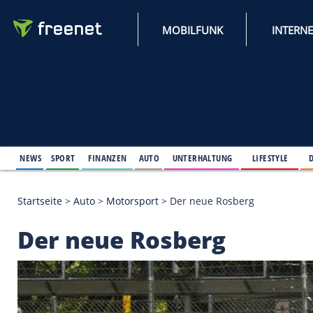
MOBILFUNK
NEWS
SPORT
FINANZEN
AUTO
UNTERHALTUNG
L
Startseite
>
Auto
>
Motorsport
>
Der neue Rosberg
Der neue Rosberg