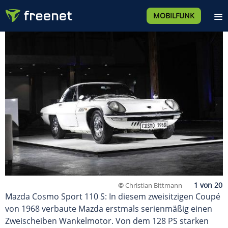
MOBILFUNK
©
Christian Bittmann
Mazda Cosmo Sport 110 S: In diesem zweisitzigen Coupé
von 1968 verbaute Mazda erstmals serienmäßig einen
Zweischeiben Wankelmotor. Von dem 128 PS starken