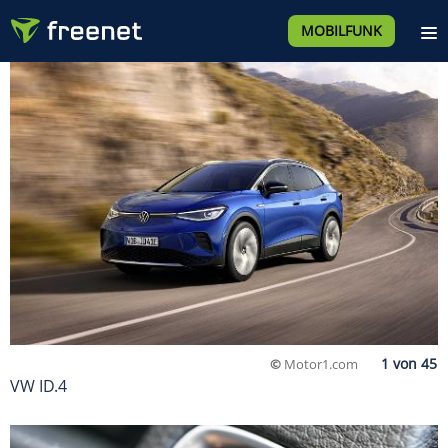
MOBILFUNK
©
Motor1.com
VW ID.4