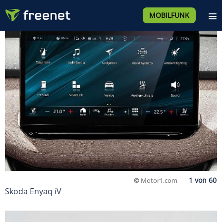
MOBILFUNK
©
Motor1.com
Skoda Enyaq iV