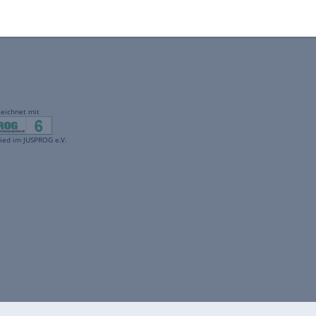
gekennzeichnet mit
freenet ist Mitglied im JUSPROG e.V.