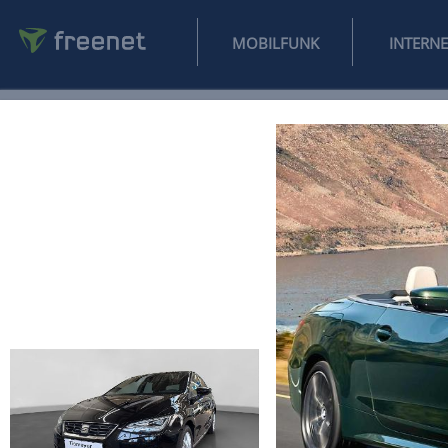
MOBILFUNK
NEWS
SPORT
FINANZEN
AUTO
UNTERHALTUNG
L