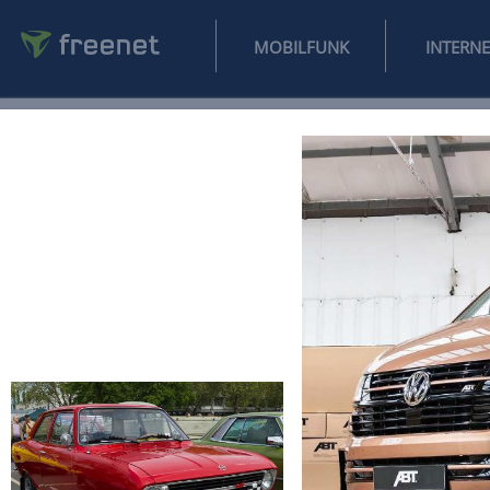
MOBILFUNK
NEWS
SPORT
FINANZEN
AUTO
UNTERHALTUNG
L