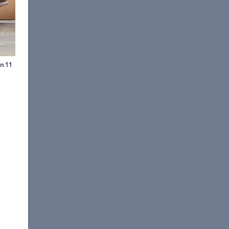
©
Motor1