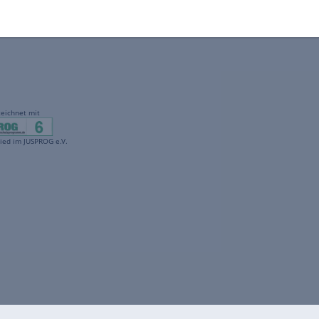
gekennzeichnet mit
freenet ist Mitglied im JUSPROG e.V.