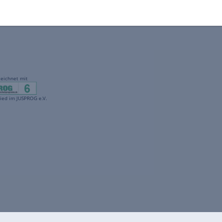
gekennzeichnet mit
freenet ist Mitglied im JUSPROG e.V.