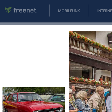
MOBILFUNK
NEWS
SPORT
FINANZEN
AUTO
UNTERHALTUNG
L