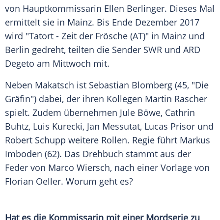
von Hauptkommissarin
Ellen Berlinger
. Dieses Mal
ermittelt sie in
Mainz
. Bis Ende Dezember 2017
wird "
Tatort
- Zeit der Frösche (AT)" in
Mainz
und
Berlin
gedreht, teilten die Sender
SWR
und
ARD
Degeto am Mittwoch mit.
Neben
Makatsch
ist Sebastian
Blomberg
(45, "Die
Gräfin") dabei, der ihren Kollegen Martin Rascher
spielt. Zudem übernehmen
Jule Böwe
,
Cathrin
Buhtz
, Luis Kurecki, Jan Messutat, Lucas Prisor und
Robert Schupp
weitere Rollen. Regie führt
Markus
Imboden
(62). Das Drehbuch stammt aus der
Feder von
Marco Wiersch
, nach einer Vorlage von
Florian Oeller
. Worum geht es?
Hat es die Kommissarin mit einer Mordserie zu