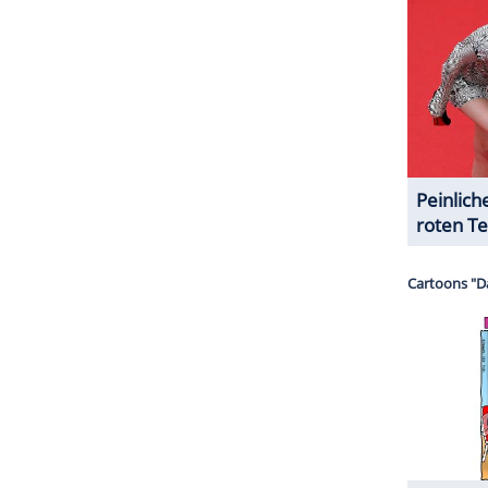
serer Redaktion eingebundenen Inhalt von Glomex GmbH
nzeigen lassen und auch wieder deaktivieren.
halte angezeigt werden. Damit können personenbezogene
r dazu in unseren Datenschutzhinweisen.
sichtlich Mitte November in München statt. Ein
mas steht noch nicht fest. Geplant ist ein
r Todestag von
Prinzessin Diana
zum 25. Mal jährt.
ZURÜCK ZUR STARTS