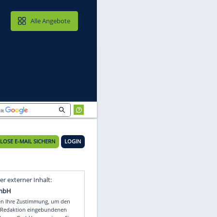
MAIL & CLOUD
Alle Angebote
KOSTENLOSE E-MAIL SICHERN
LOGIN
n
Video
Empfohlener externer Inhalt: