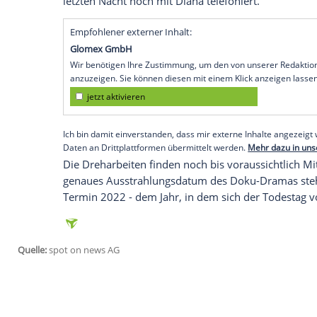
beleuchtet jedoch nicht nur das Gescheh
Protagonisten dieser schicksalhaften Na
(40) und
Leonie Stade
(33), die auch als
mit ZDF-Redakteurin und Co-Autorin
Ulr
Untersuchungsbericht in Spielszenen umg
Kombination aus Schauspielszenen, Arch
Kombiniert werden sie mit Archivmateria
die bereits in London und
Paris
aufgezei
Campbell (64), ehemaliger Pressespreche
Blair (68), und Paul Burrell (63), der fr
Außerdem plaudert der Journalist Richar
letzten Nacht noch mit
Diana
telefoniert.
Empfohlener externer Inhalt: