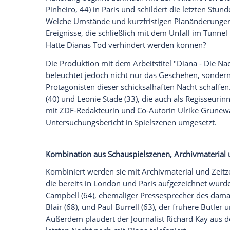
"The Crown", "Spencer" und nun "
Diana
-
Prinzessin Diana
(1961-1997) steht derze
Serienproduktionen
. Das
ZDF
kündigte a
Drama an, das 2022 über die Bildschirme
Mareile Blendl
spielt
Lady Di
Der Film, in dem
Mareile Blendl
(45) die 
im Leben der Mutter von
Prinz William
(
Handlung beginnt demnach mit der Ank
Pinheiro
, 44) in
Paris
und schildert die le
Welche Umstände und kurzfristigen Plan
Ereignisse, die schließlich mit dem Unfal
Hätte Dianas Tod verhindert werden kön
Die Produktion mit dem Arbeitstitel "
Dia