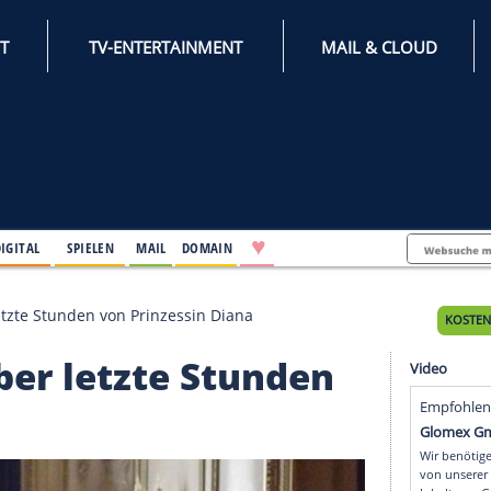
INTERNET
TV-ENTERTAINMENT
♥
IFESTYLE
DIGITAL
SPIELEN
MAIL
DOMAIN
ma über letzte Stunden von Prinzessin Diana
a über letzte Stunde