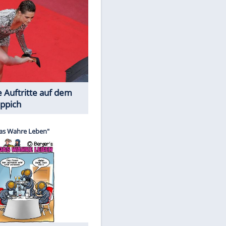
Spiele-Klassiker aus Asien
EITE
Die Öffentlichkeit schaut zu: