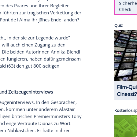
 Die Nacht, in der sie zur Legende wurde":
it im Zentrum gleich mehrere neuer Film- und
m Dienstag (9. November) ein eigenes Doku-
 flimmern soll.
Hauptrolle spielt, beleuchtet die letzten Stunden
39) und
Prinz Harry
(37) im Jahr 1997. Die
unft von
Diana
und Dodi al-Fayed (
Patrick
tzten Stunden des Paares und ihrer Begleiter.
änderungen führten zur tragischen Verkettung der
l im Tunnel Pont de l'Alma ihr jähes Ende fanden?
nen?
na
- Die Nacht, in der sie zur Legende wurde"