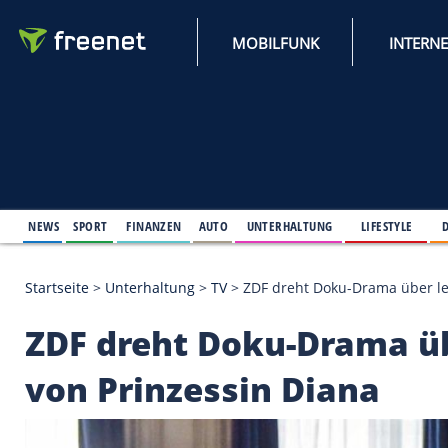
MOBILFUNK
NEWS
SPORT
FINANZEN
AUTO
UNTERHALTUNG
L
Startseite
>
Unterhaltung
>
TV
>
ZDF dreht Doku-Dra
ZDF dreht Doku-Dram