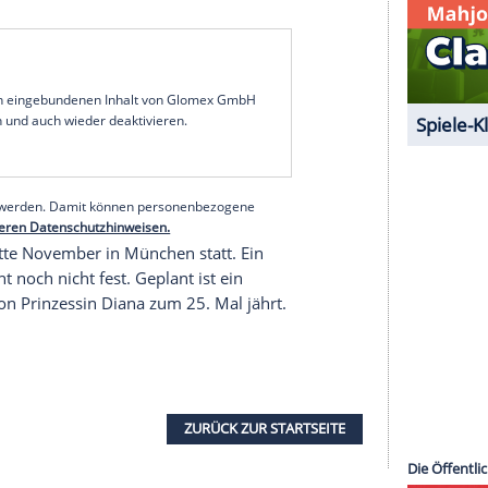
en, sondern will auch einen Zugang zu den
cht schaffen. Die beiden Autorinnen
Annika Blendl
 Regisseurinnen fungieren, haben dafür gemeinsam
ike Grunewald
(63) den gut 800-seitigen
esetzt.
ivmaterial und Zeitzeugeninterviews
l und Zeitzeugeninterviews. In den Gesprächen,
chnet wurden, kommen unter anderem Alastair
r des damaligen britischen Premierministers Tony
ühere Butler und enge Vertraute Dianas zu Wort.
d Kay aus dem Nähkästchen. Er hatte in ihrer