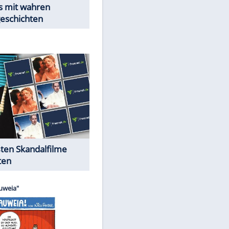
Peinliche Auftritte auf dem
roten Teppich
Cartoons "Das Wahre Leben"