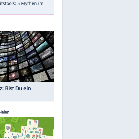
Was bei der Vogelfütterung
wirklich sinnvoll ist
"Infanti-No Go": Pressestimmen
zum Verbleib des FIFA-Chefs
Im Zeitraffer: Die Entwicklung
des Lenkrades
Lebensmittel, die nicht schlecht
werden
Sicherheitstools: 5 Mythen im
Check
Quiz