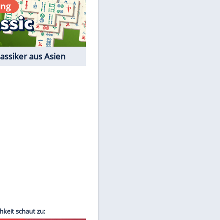
Film-Quiz: Bist Du ein
Cineast?
Kostenlos spielen