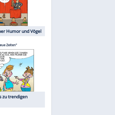
Cartoons mit wahren
Lebensgeschichten
Memo-Spiel