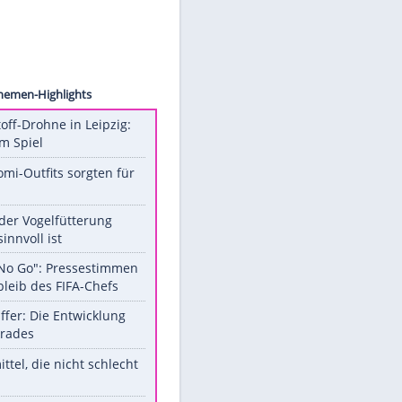
rnhard
Unsere Themen-Highlights
Sprengstoff-Drohne in Leipzig:
Semtex im Spiel
Diese Promi-Outfits sorgten für
Aufruhr!