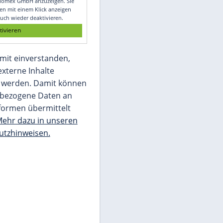
Glomex GmbH
Wir benötigen Ihre Zustimmung, um den
von unserer Redaktion eingebundenen
Inhalt von Glomex GmbH anzuzeigen. Sie
können diesen mit einem Klick anzeigen
lassen und auch wieder deaktivieren.
jetzt aktivieren
Ich bin damit einverstanden,
dass mir externe Inhalte
angezeigt werden. Damit können
personenbezogene Daten an
Drittplattformen übermittelt
werden.
Mehr dazu in unseren
Datenschutzhinweisen.