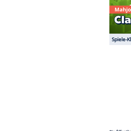
Start der Video-Plattform
Quibi
in den USA
 noch keinen Starttermin. Stars wie Steven
istoph Waltz (63), Liam Hemsworth (29) und Sophie
 Zusammenarbeit mit dem neuen Streamingdienst
artphones ausgelegt - die einzelnen dort
eswegen auch nicht länger als zehn Minuten
ZURÜCK ZUR STARTS