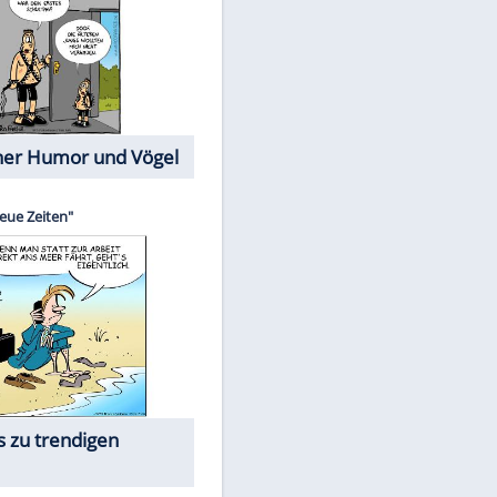
Cartoons mit wahren
Lebensgeschichten
Memo-Spiel