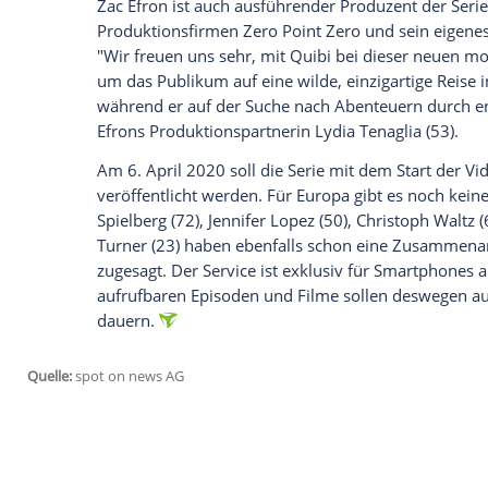
Der Hype um den neuen Streaming-Dien
Schauspieler
Zac Efron
(32, "Greatest Sh
Dschungel
. Für die Serie "Killing
Zac Efro
"Variety" berichtet
. Begleitet wird er da
lediglich über eine
Grundausrüstung
.
"Ich neige dazu, unter Extrembedingung
die mich auf jedem Level fordern", sagt
E
erkunden und zu entdecken, welches unv
Zac Efron
ist auch ausführender Produzent
Produktionsfirmen Zero Point Zero und 
"Wir freuen uns sehr, mit
Quibi
bei dies
um das Publikum auf eine wilde, einzigar
während er auf der Suche nach Abenteuer
Efrons Produktionspartnerin
Lydia Tenag