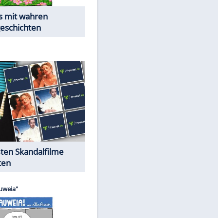
Die Öffentlichkeit schaut zu:
Peinliche Auftritte auf dem
roten Teppich
Cartoons "Das Wahre Leben"