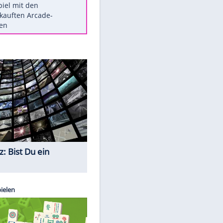
Die größten Mythen über
Medikamente
Braunschweig nach Kantersieg in
Magdeburg an der Spitze
Vorsicht: Diese 17 Dinge hassen
Katzen
Illegales Asphalt-Kartell muss
Mio-Strafe zahlen
Memo-Spiel mit den
meistverkauften Arcade-
Maschinen
Quiz