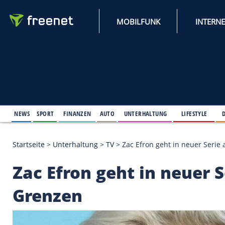
MOBILFUNK
NEWS
SPORT
FINANZEN
AUTO
UNTERHALTUNG
L
Startseite
>
Unterhaltung
>
TV
>
Zac Efron geht in 
Zac Efron geht in ne