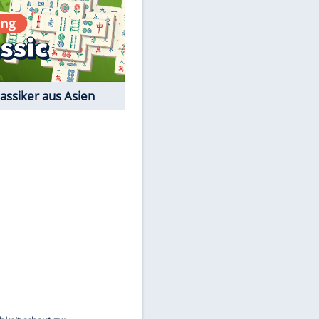
Film-Quiz: Bist Du ein
Cineast?
Kostenlos spielen
EITE