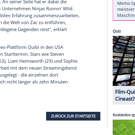
st
Quibi
nimmt weiter zu. Nun reist US-
owman") für die kommende Plattform in den
n
" wagt er sich 21 Tage auf eine einsame Insel,
wie
bei nur von einer weiteren Person und verfügt
en zu wachsen und neue Möglichkeiten zu suchen,
fron
. "Ich freue mich darauf, Neuland zu
orhergesehene Abenteuer auf mich wartet!"
 der Serie. An seiner Seite hat er dabei die
sein eigenes Unternehmen Ninjas Runnin' Wild.
er neuen mobilen Erfahrung zusammenzuarbeiten,
tige Reise in die Welt von
Zac
zu entführen,
n durch entlegene Gegenden reist", erklärt
lia
(53).