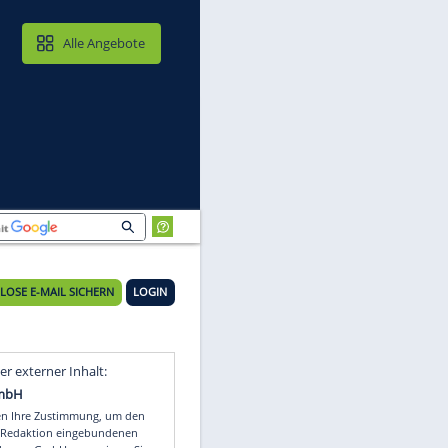
MAIL & CLOUD
Alle Angebote
KOSTENLOSE E-MAIL SICHERN
LOGIN
Video
Empfohlener externer Inhalt: