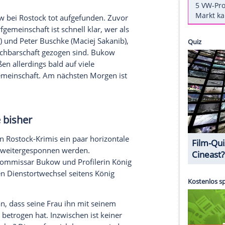
o zeigt das Erste am Neujahrsabend ab 20.15 Uhr
gt die Mittel" aus
Rostock
. Die Fans freut's
ok-Seite des Senders
kundtun: "Besser geht es
s dort unter anderem. Worum es im neuen Fall von
alen Erzählfäden möglicherweise weitergesponnen
Quoten-Flop oder einen Quoten-Hit verspricht,
 Dorf Bassow bei
Rostock
tot aufgefunden. Zuvor
ür die Dorfgemeinschaft ist schnell klar, wer als
arkus John
) und
Peter Buschke
(Maciej Sakanib),
 die in die Nachbarschaft gezogen sind. Bukow
Sarnau
) stoßen allerdings bald auf viele