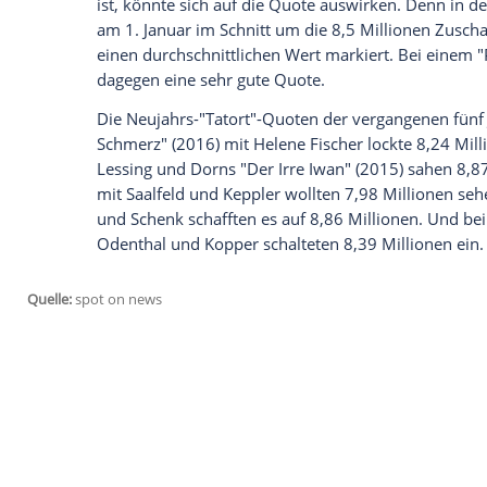
Empfohlener externer Inhalt:
Glomex GmbH
Wir benötigen Ihre Zustimmung, um den von un
anzuzeigen. Sie können diesen mit einem Klick a
jetzt aktivieren
Ich bin damit einverstanden, dass mir externe In
Daten an Drittplattformen übermittelt werden.
Meh
Ebenfalls von Anfang an gibt es kleine 
Was die Zuschauer bereits wissen: Sie i
geflohen, doch nur die damals Vierjährige
der Vater wurde von der Stasi festgeno
Quoten an
Neujahr
Dass der "
Polizeiruf 110
: Angst heiligt d