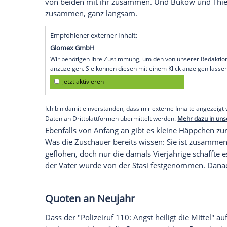
Ungereimtheiten in den Zeugenaussagen
Buschke
tot und
Kukulies
spurlos versch
Horizontale Erzählweise - das 
Abgesehen vom jeweiligen Kriminalfall, g
Erzählstränge, die in jeder neuen Folge
Wissenswert ist da zum Beispiel, dass 
immer wieder funkt. Eifersucht bis hin 
waren zuletzt die Folgen.
Warum Bukow überhaupt verfügbar wäre, 
Kollegen, Kommissar
Volker Thiesler
(
Jos
von beiden mit ihr zusammen. Und Bu
zusammen, ganz langsam.