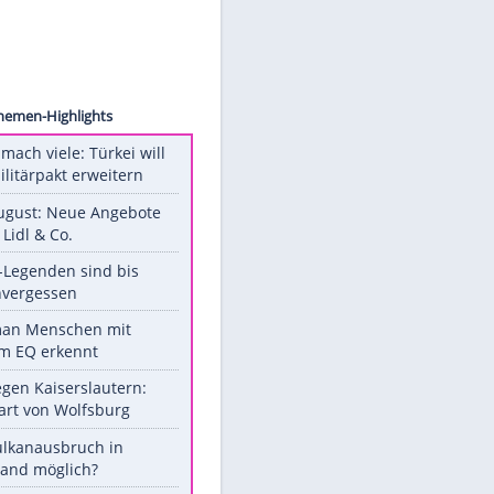
roeder
Unsere Themen-Highlights
Aus drei mach viele: Türkei will
neuen Militärpakt erweitern
Ab 10. August: Neue Angebote
bei ALDI, Lidl & Co.