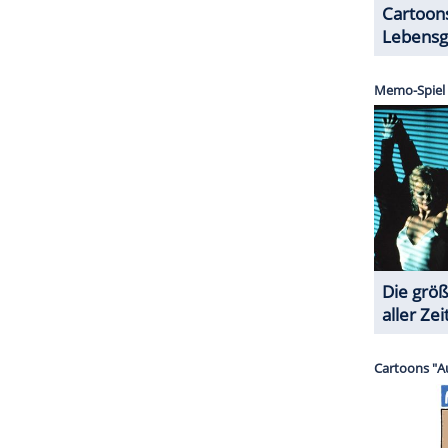
. Denn in den vergangenen fünf Jahren schalteten
onen Zuschauer bei einem "Tatort" ein, was eher
Bei einem "Polizeiruf" wäre ein solcher Wert
enen fünf Jahre: Der Tschiller-"Tatort: Der große
e 8,24 Millionen Zuschauer vor die Bildschirme.
 sahen 8,87 Millionen. "Türkischer Honig" (2014)
llionen sehen. "Scheinwelten" (2013) mit Ballauf
nen. Und bei "Tödliche Häppchen" (2012) mit
lionen ein.
ZURÜCK ZUR STARTS