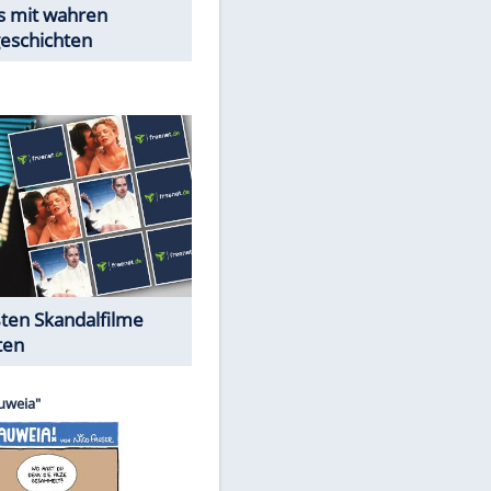
Peinliche Auftritte auf dem
roten Teppich
Cartoons "Das Wahre Leben"
EITE