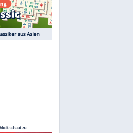
Film-Quiz: Bist Du ein
Cineast?
Kostenlos spielen