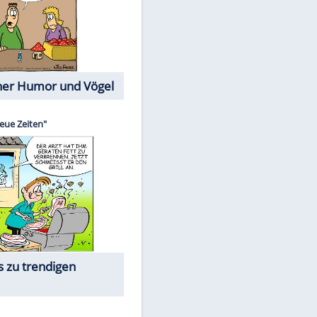
Cartoons mit wahren
Lebensgeschichten
Memo-Spiel