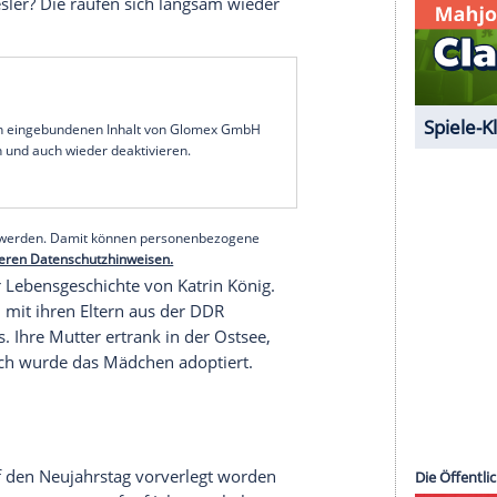
 der Dorfgemeinschaft. Am nächsten Morgen ist
wunden...
passierte bisher
ibt es in den Rostock-Krimis ein paar horizontale
 ein bisschen weitergesponnen werden.
es zwischen Kommissar Bukow und Profilerin
König
zum geplanten Dienstortwechsel seitens
König
liegt daran, dass seine Frau ihn mit seinem
ef Heynert
), betrogen hat. Inzwischen ist keiner
kow und
Thiesler
? Die raufen sich langsam wieder