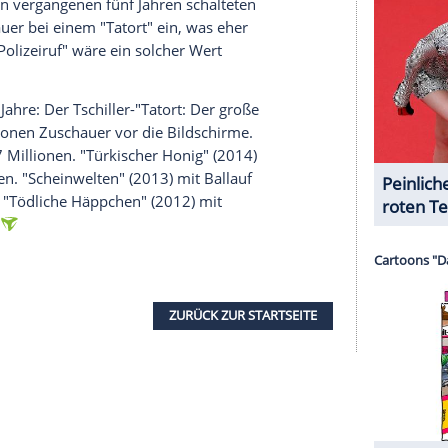
serer Redaktion eingebundenen Inhalt von Glomex GmbH
nzeigen lassen und auch wieder deaktivieren.
halte angezeigt werden. Damit können personenbezogene
r dazu in unseren Datenschutzhinweisen.
Häppchen zur Lebensgeschichte von
Katrin König
.
st zusammen mit ihren Eltern aus der DDR
 schaffte es. Ihre Mutter ertrank in der Ostsee,
mmen. Danach wurde das Mädchen adoptiert.
ie Mittel" auf den
Neujahrstag
vorverlegt worden