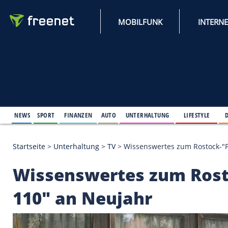
MOBILFUNK
NEWS
SPORT
FINANZEN
AUTO
UNTERHALTUNG
L
Startseite
>
Unterhaltung
>
TV
>
Wissenswertes zum 
Wissenswertes zum 