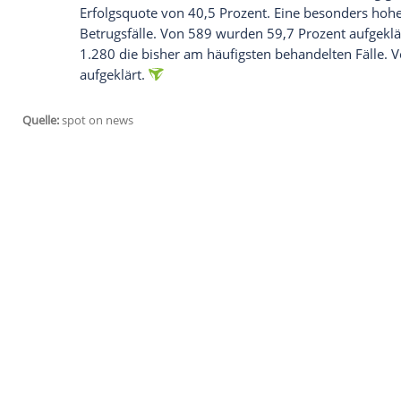
Seit 1967 ist die ZDF-Sendung "
Aktenzei
Fernsehen. So gut wie jeder weiß mit de
später noch einmal aufgerollt werden, e
Mordfall
Maria Bögerl
rund sieben Jahre 
Verdächtigen ein großer Erfolg verzeichn
der Aufklärung wirklich?
Insgesamt wurden seit Sendungsbeginn 4.4
XY
... ungelöst" behandelt, so das
ZDF
auf
Von diesen Fällen seien 1.845 nach Ausst
Erfolgsquote
von 40,5 Prozent. Eine bes
Betrugsfälle. Von 589 wurden 59,7 Prozen
1.280 die bisher am häufigsten behandel
aufgeklärt.
Quelle:
spot on news