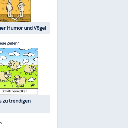
Cartoons mit wahren
Lebensgeschichten
Memo-Spiel
Die größten Skandalfilme