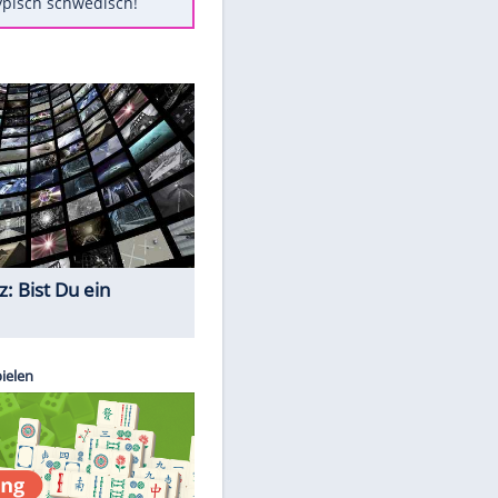
Diese Autos haben uns verlassen
Randale in Dresden: DFB-
Bundesgericht bestätigt Urteil
Mit diesen Tricks wird der Grill
ruckzuck sauber
So nutzt man alte Smartphones
sinnvoll
Das ist typisch schwedisch!
Quiz