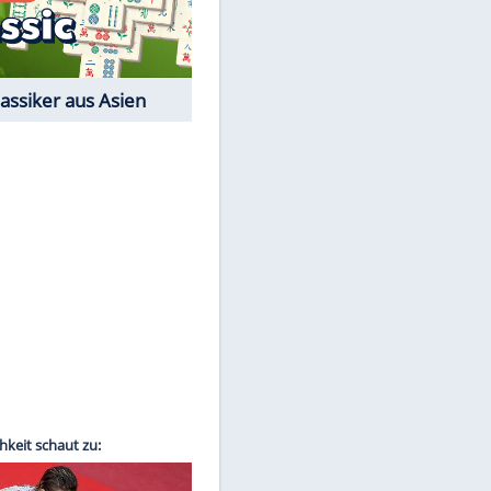
EITE
Film-Quiz: Bist Du ein
Cineast?
Kostenlos spielen