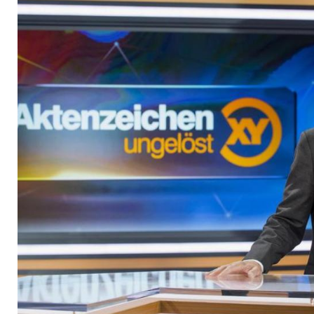
ungelöst" bisher lö