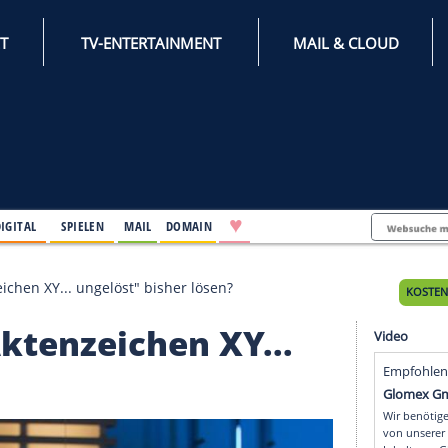
INTERNET
TV-ENTERTAINMENT
♥
IFESTYLE
DIGITAL
SPIELEN
MAIL
DOMAIN
nte "Aktenzeichen XY... ungelöst" bisher lösen?
te "Aktenzeichen XY...