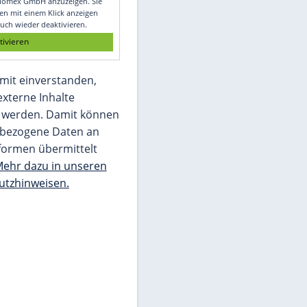
Glomex GmbH
Wir benötigen Ihre Zustimmung, um den
von unserer Redaktion eingebundenen
Inhalt von Glomex GmbH anzuzeigen. Sie
können diesen mit einem Klick anzeigen
lassen und auch wieder deaktivieren.
jetzt aktivieren
Ich bin damit einverstanden,
dass mir externe Inhalte
angezeigt werden. Damit können
personenbezogene Daten an
Drittplattformen übermittelt
werden.
Mehr dazu in unseren
Datenschutzhinweisen.