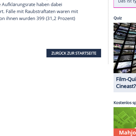
chen XY
... ungelöst" eine Institution im deutschen
r TV-Show, in der ungelöste
Verbrechen
oft Jahre
twas anzufangen. Erst diese Woche konnte im
nach der Tat mit der
Festnahme
eines
et werden. Doch wie hoch ist die
Erfolgsquote
bei
58 Fälle (Stand: 4. April 2017) in "
Aktenzeichen
 Anfrage der Nachrichtenagentur spot on news.
rahlung geklärt worden. Das entspricht einer
onders hohe Aufklärungsrate haben dabei
t aufgeklärt. Fälle mit Raubstraftaten waren mit
ten Fälle. Von ihnen wurden 399 (31,2 Prozent)