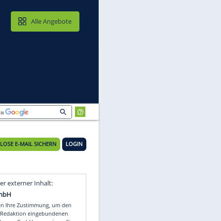
MAIL & CLOUD
Alle Angebote
KOSTENLOSE E-MAIL SICHERN
LOGIN
Video
Empfohlener externer Inhalt: