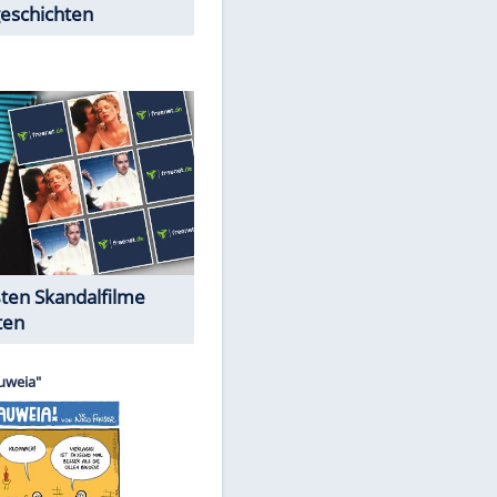
Peinliche Auftritte auf dem
roten Teppich
Cartoons "Das Wahre Leben"