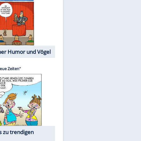
Cartoons mit wahren
Lebensgeschichten
Memo-Spiel