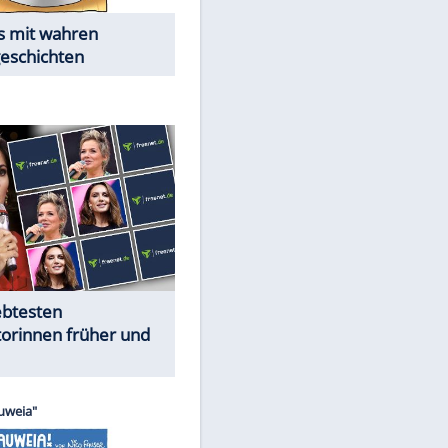
Alles aus!
Trennungsschock im Promi-
Kosmos
Cartoons "Das Wahre Leben"