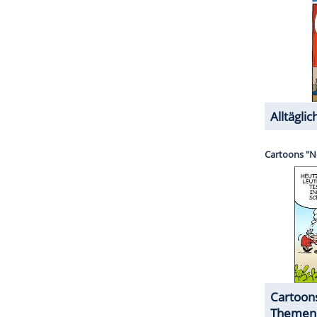
orgen so für einen Mehrwert und eine
Politik-Szene werden keineswegs hanebüchen
tellt - wie schon in vielen ähnlich gelagerten
r und realistisch. Ein ziemlich großes Aber bleibt
r Leben" dann doch ab. Unrealistische und nicht
as
Finale
ein, was in einem großen Showdown
Tiefgarage endet. Doch in diesen, leider
 Film in eine vollkommene Austauschbarkeit und
sein müssen. Dennoch bleibt am Ende stehen:
das Prädikat "sehr gut", bei den letzten 10
gelhaft."