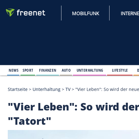
MOBILFUNK
NEWS
SPORT
FINANZEN
AUTO
UNTERHALTUNG
L
Startseite
>
Unterhaltung
>
TV
>
"Vier Leben": So wi
"Vier Leben": So wir