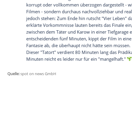
Demonstration bedroht. Ist sie in die
Mor
fieberhaft nach Antworten suchen, scheint
sein. Die zentrale Frage bleibt: Wer steht 
Lohnt sich das Einschalten?
Ja, in jedem Fall - mit kleinen Abzügen 
durch kluger und spannender Krimi, der
das Publikum einfängt. Das Ermittler-Paa
und ergänzt sich nahezu perfekt: Auf der
keine Minute ruhig sitzen kann, auf der 
Hintergrund die Fäden zusammenhält. Das
"Tatort" seinen Standort-Vorteil ideal un
Kriminalfilm, der auch in jeder anderen S
nicht nur visuell - die deutsche
Hauptstad
Regierungsviertel
(plus der alte Flughafe