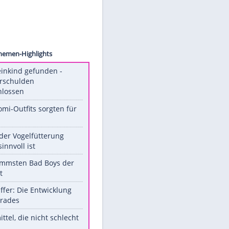
Muehle
tort:
Unsere Themen-Highlights
Totes Kleinkind gefunden -
Fremdverschulden
ausgeschlossen
Diese Promi-Outfits sorgten für