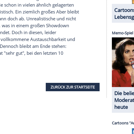
dserie
verwickelt? Während Bonard und
Karow
 der Täter ihnen stets einen Schritt voraus zu
als Nächstes auf der Liste des Killers?
aufgrund des
Finales
. "Vier Leben" ist ein durch und
 die dramatischen Stunden in
Berlin
wunderbar für
r harmoniert dabei bereits jetzt schon sehr gut
 einen Seite der draufgängerische
Karow
, der
anderen Seite die analytische Bonard, die im
 passt. Zudem nutzt der aktuelle Berliner
d verbeißt sich nicht in einem austauschbaren
tadt hätte spielen können. "Vier Leben" nutzt -
t
als Alleinstellungsmerkmal:
Berlin
und das
n Tegel) sind neben
Karow
und Bonard hier ganz