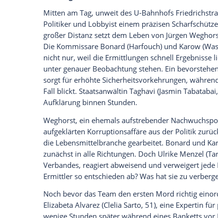
Hauptstadt in Atem. Lohnt sich das Ein
Nach der Einführungs-Doppelfolge im Ja
im neuen Berlin-"Tatort"-Team im Fall "
20:15 Uhr im Ersten) alles andere als A
Waschke, 52) und Kollegin Susanne Bonar
hält ganz
Berlin
in
Atem
und zwingt die P
Können die
Leben
der bedrohten Person
Darum geht es im Berliner "Tatort: Vier 
Mitten am Tag, unweit des U-Bahnhofs Fri
Politiker und Lobbyist einem präzisen 
großer Distanz setzt dem
Leben
von Jürge
Die Kommissare Bonard (Harfouch) und
nicht nur, weil die
Ermittlungen
schnell E
unter genauer Beobachtung stehen. Ein 