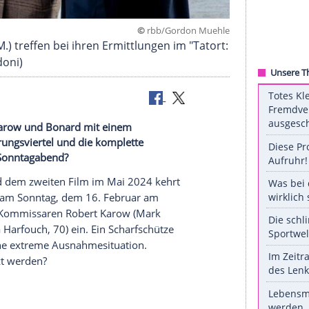
©
rbb/Gordon 
fouch, M.) treffen bei ihren Ermittlungen im "Ta
Pegah Ferydoni)
n haben es Karow und Bonard mit einem
lt das Regierungsviertel und die komplette