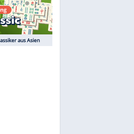
Film-Quiz: Bist Du ein
Cineast?
Kostenlos spielen