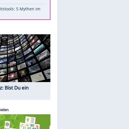
Aufruhr!
Was bei der Vogelfütterung
wirklich sinnvoll ist
Die schlimmsten Bad Boys der
Sportwelt
Im Zeitraffer: Die Entwicklung
des Lenkrades
Lebensmittel, die nicht schlecht
werden
Sicherheitstools: 5 Mythen im
Check
Quiz