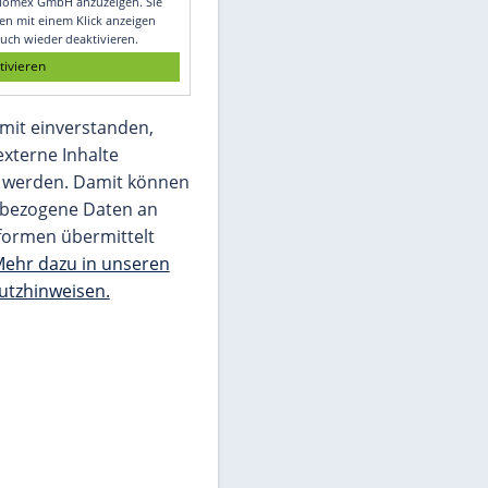
Glomex GmbH
Wir benötigen Ihre Zustimmung, um den
von unserer Redaktion eingebundenen
Inhalt von Glomex GmbH anzuzeigen. Sie
können diesen mit einem Klick anzeigen
lassen und auch wieder deaktivieren.
jetzt aktivieren
Ich bin damit einverstanden,
dass mir externe Inhalte
angezeigt werden. Damit können
personenbezogene Daten an
Drittplattformen übermittelt
werden.
Mehr dazu in unseren
Datenschutzhinweisen.