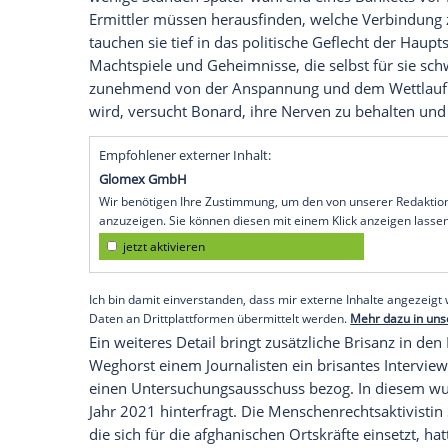
sorgt für erhöhte Sicherheitsvorkehrung
Fall blickt.
Staatsanwältin
Taghavi (Jasmin
Aufklärung binnen Stunden.
Weghorst, ein ehemals aufstrebender Nach
aufgeklärten Korruptionsaffäre aus der Po
die Lebensmittelbranche gearbeitet. Bo
zunächst in alle Richtungen. Doch Ulrike 
Verbandes, reagiert abweisend und verwe
Ermittler
so entschieden ab? Was hat sie
Noch bevor das Team den ersten Mord ric
Elizabeta Alvarez (Clelia Sarto, 51), eine
wenige Stunden später während eines Ba
Ermittler
müssen herausfinden, welche 
tauchen sie tief in das politische Geflech
Machtspiele und Geheimnisse, die selbst