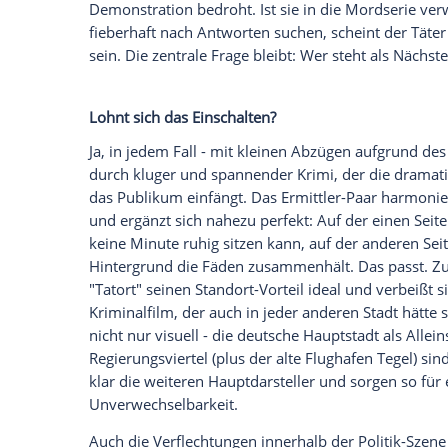
zunehmend von der Anspannung und dem 
wird, versucht Bonard, ihre Nerven zu b
Empfohlener externer Inhalt:
Glomex GmbH
Wir benötigen Ihre Zustimmung, um den von un
anzuzeigen. Sie können diesen mit einem Klick a
jetzt aktivieren
Ich bin damit einverstanden, dass mir externe In
Daten an Drittplattformen übermittelt werden.
Meh
Ein weiteres Detail bringt zusätzliche Br
Weghorst einem Journalisten ein brisante
einen Untersuchungsausschuss bezog. I
Jahr 2021 hinterfragt. Die Menschenrecht
die sich für die afghanischen Ortskräfte 