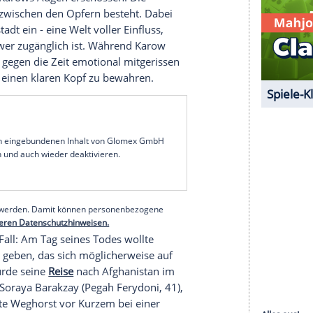
en, während die Innensenatorin besorgt auf den
 Tabatabai, 57) fordert ebenso eine rasche
wuchspolitiker, hatte sich nach einer nicht völlig
litik zurückgezogen und zuletzt als Berater für
nard und
Karow
beginnen ihre
Ermittlungen
Menzel (Tara Marie Linke, 41), die Leiterin des
igert jede Kooperation. Warum blockt sie die
 zu verbergen?
htig einordnen kann, folgt der nächste Schlag:
 Expertin für politische Kommunikation, wird
nketts vor Karows Augen erschossen. Die
Verbindung zwischen den
Opfern
besteht. Dabei
t der
Hauptstadt
ein - eine Welt voller Einfluss,
 für sie schwer zugänglich ist. Während
Karow