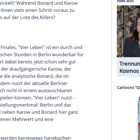
Wettlauf gegen die Zeit emotional mitgerissen
ehalten und einen klaren Kopf zu bewahren.
serer Redaktion eingebundenen Inhalt von Glomex GmbH
nzeigen lassen und auch wieder deaktivieren.
halte angezeigt werden. Damit können personenbezogene
r dazu in unseren Datenschutzhinweisen.
isanz in den Fall: Am Tag seines Todes wollte
s Interview geben, das sich möglicherweise auf
n diesem wurde seine
Reise
nach Afghanistan im
saktivistin Soraya Barakzay (Pegah Ferydoni, 41),
einsetzt, hatte Weghorst vor Kurzem bei einer