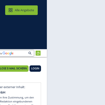
MAIL & CLOUD
Alle Angebote
KOSTENLOSE E-MAIL SICHERN
LOGIN
Video
Empfohlener externer Inhalt: