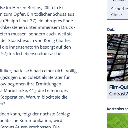
schalten am Sonntagabend?
hr 2023 und dem zweiten Film im Mai 2024 kehrt
Vier Leben" (am Sonntag, dem 16.
Februar
am
lltag bei den Kommissaren
Robert Karow
(Mark
d (Corinna Harfouch, 70) ein. Ein Scharfschütze
olizei in eine extreme
Ausnahmesituation
.
en geschützt werden?
Leben"
edrichstraße im Herzen Berlins, fällt ein Ex-
Scharfschützen zum
Opfer
. Ein tödlicher Schuss aus
n Weghorst (Philipp Lind, 37) ein abruptes Ende.
Karow
(Waschke) stehen unter immensem Druck -
rgebnisse liefern müssen, sondern auch, weil sie
bevorstehender Staatsbesuch von
König Charles