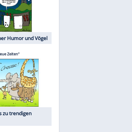
Cartoons mit wahren
Lebensgeschichten
Memo-Spiel
Die beliebtesten