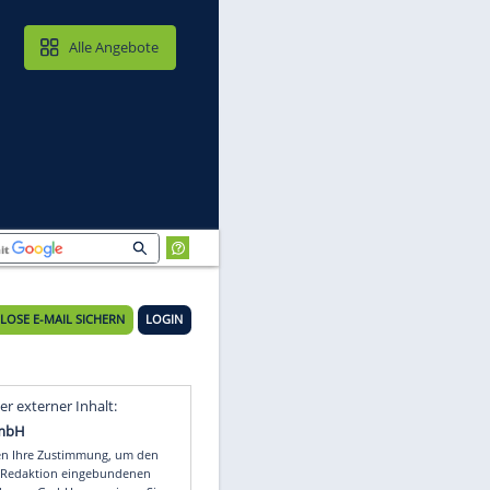
MAIL & CLOUD
Alle Angebote
KOSTENLOSE E-MAIL SICHERN
LOGIN
Video
Empfohlener externer Inhalt: