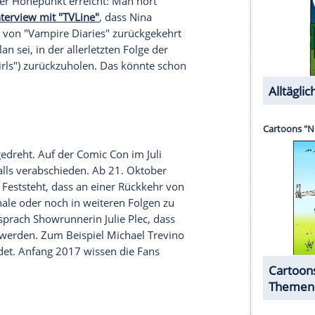
en - und gibt Stefan dafür die Schuld.
tefan in diesem Fall nicht der böse Vampir ist, zu
 um die Jägerin wurde bereits ins Rollen gebracht
n. Wird Matt letztlich seine geliebte Heimatstadt
lichen Kräften zu entkommen? Immerhin ist er
eis.
n lang ersehnten Crossover mit "The Originals":
ew Orleans auf. Fans wird ihre Interaktion viel
s von ihrem Charme verloren. Auch Stefan sucht
-Familie. Doch wollen und können sie dem
e die Drehtage am Set von "The Originals" auf