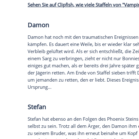
gestoppt werden? Das passiert in den letz
Die Salvatore-Brüder kehren mit "
Vampir
Auf sixx laufen heute ab 20.15 Uhr die re
endlich klären, ob Damon (
Ian Somerhal
muss, dass er den schlafenden Körper s
hat. Außerdem laufen in den letzten elf 
zusammen. Es wird klar, warum Matt (Zac
(
Candice Accola
) und Stefan kein Paar me
Folgen: Achtung, Spoiler!
Sehen Sie auf Clipfish, wie viele Staffel
Damon
Damon hat noch mit den traumatischen 
kämpfen. Es dauert eine Weile, bis er w