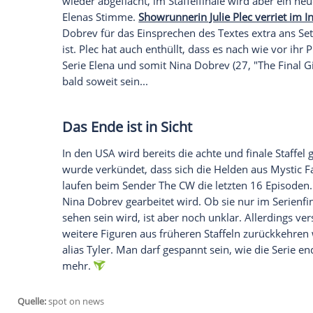
Matt
Matt will den Tod an seiner Freundin räch
Tragischerweise stellt sich heraus, dass S
dem ihn Matt macht. Doch der
Stein
rund
und scheint nicht mehr aufzuhalten zu sei
Mystic Falls
verlassen, um den übernatür
der einzige Mensch in seinem Freundeskr
Das Crossover
In einer Folge kommt es zu einem weitere
Caroline
sucht Klaus (Joseph Morgan) in N
Freude bereiten, die beiden haben nicht
Hilfe bei den Mikaelsons, der Ur-Vampir
einstigen Feind helfen?
Paul Wesley
dürft