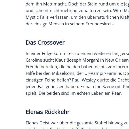
drei Jahre Realität, da
Stefan Caroline
nich
wahren Beweggründen. Gibt es kein Happ
Beziehung geht in die Brüche: Die Broma
tragischerweise auf Eis.
Bonnie und
Enzo
Wie Fans bereits wissen, sind Bonnie (
Ka
in der Zukunft ein Paar. So überraschen
man von der Aufklärung um ihre Liebesge
die er lieben kann und die diese Liebe ge
Bonnies Leben steht auch am Ende von S
Leben bedroht. Also versucht er gemein
finden. Die Jägerin spielt in diesem Heck