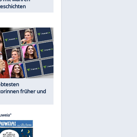
Trennungsschock im Promi-
Kosmos
Cartoons "Das Wahre Leben"