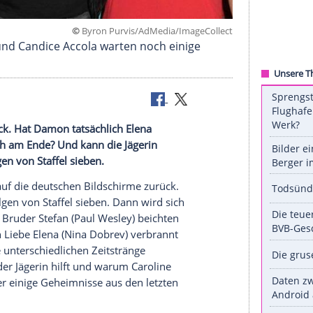
©
Byron Purvis/AdMedia/ImageC
aul Wesley und Candice Accola warten noch einige
e Diaries"
pause zurück. Hat Damon tatsächlich Elena
oline wirklich am Ende? Und kann die Jägerin