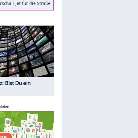
Berger im Wandel der Zeit
Todsünden im Restaurant
Die teuersten Neuzugänge der
BVB-Geschichte
Die gruseligsten Ort der Welt
Daten zwischen Windows und
Android austauschen
Ein Hyperschall-Jet für die Straße
Quiz