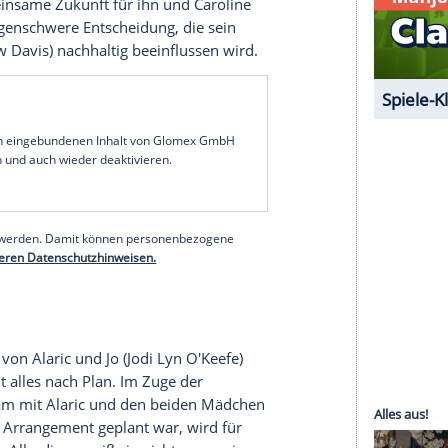
ließt, die Zeit bis zu ihrem Erwachen neben ihr in
nur Bonnies (
Kat Graham
) Zorn auf sich. Er muss
ahre später geweckt wird, und seinen Bruder vor
ieben trifft Damon eine selbstlose Entscheidung,
es Ereignis führt ihn allerdings zurück zu seinem
enix Steins
zu knabbern. Er scheint nicht mehr er
 Damon ihm eingebrockt hat, steht er nach wie vor
he um Kopf und Kragen bringt. Noch dazu wird er
eht die gemeinsame Zukunft für ihn und
Caroline
ifft eine folgenschwere Entscheidung, die sein
ic (
Matthew Davis
) nachhaltig beeinflussen wird.