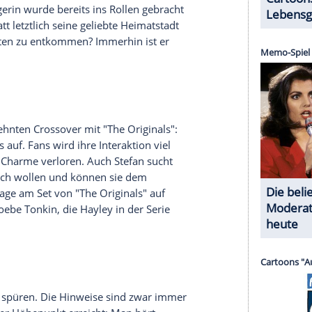
t nachfolgt. Allerdings weiß sie nichts von seinen
y End für das Traumpaar? Doch nicht nur diese
nce zwischen Damon und Alaric liegt
t Graham
) und
Enzo
(
Michael Malarkey
) drei Jahre
d diese Paarung auch sein mag, umso mehr ist
schichte angetan. Endlich findet
Enzo
eine Frau,
nauso erwidert. Doch dabei bleibt es nicht.
taffel sieben auf der Kippe, was wiederum
Enzos
sam mit Damon einen Ausweg aus dieser Lage zu
meck eine verhängnisvolle Rolle...