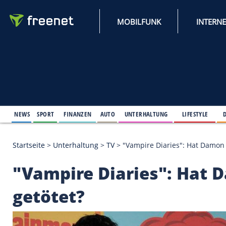
MOBILFUNK
NEWS
SPORT
FINANZEN
AUTO
UNTERHALTUNG
L
Startseite
>
Unterhaltung
>
TV
>
"Vampire Diaries":
"Vampire Diaries": 