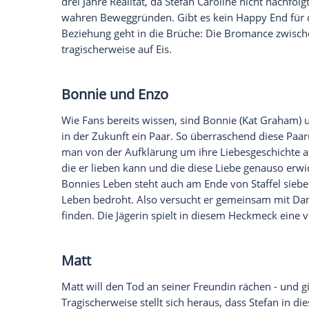
Empfohlener externer Inhalt:
Glomex GmbH
Wir benötigen Ihre Zustimmung, um den von un
anzuzeigen. Sie können diesen mit einem Klick a
jetzt aktivieren
Ich bin damit einverstanden, dass mir externe In
Daten an Drittplattformen übermittelt werden.
Meh
Caroline
und Alaric
Das sei schon verraten:
Caroline
bringt di
gesund zur Welt. Allerdings läuft bei der
Ereignisse um die Jägerin verlässt
Caroli
Mystic Falls
. Was zunächst nur als vorü