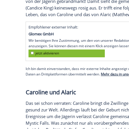
Verbleib gelüftet wird. Als er sich entsch
einem Sarg zu verbringen, zieht er nicht 
einiges gut machen, als er bereits drei J
der Jägerin retten. Am Ende von Staffel s
um jemanden zu retten, den er liebt. Dies
Ursprung...
Stefan
Stefan hat ebenso an den Folgen des
Pho
selbst zu sein. Trotz all dem Ärger, den
zu seinem Bruder, was ihn erneut beina
von der Jägerin gebrandmarkt! Damit si
(
Candice
King) keineswegs rosig aus. Er tr
Leben, das von
Caroline
und das von Alar