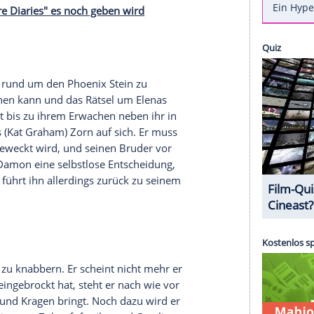
ten elf Folgen von Staffel sieben.
e Diaries
" auf die deutschen Bildschirme zurück.
stlichen Folgen von Staffel sieben. Dann wird sich
der
) seinem Bruder Stefan (
Paul Wesley
) beichten
einer großen Liebe
Elena
(
Nina Dobrev
) verbrannt
Episoden die unterschiedlichen Zeitstränge
h Roerig) der Jägerin hilft und warum
Caroline
hr sind. Hier einige Geheimnisse aus den letzten
n von "Vampire Diaries" es noch geben wird
Ereignissen rund um den
Phoenix Stein
zu
ieder klar sehen kann und das Rätsel um
Elenas