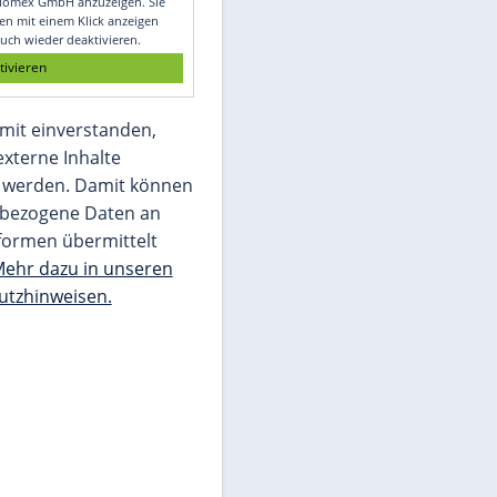
Glomex GmbH
Wir benötigen Ihre Zustimmung, um den
von unserer Redaktion eingebundenen
Inhalt von Glomex GmbH anzuzeigen. Sie
können diesen mit einem Klick anzeigen
lassen und auch wieder deaktivieren.
jetzt aktivieren
Ich bin damit einverstanden,
dass mir externe Inhalte
angezeigt werden. Damit können
personenbezogene Daten an
Drittplattformen übermittelt
werden.
Mehr dazu in unseren
Datenschutzhinweisen.