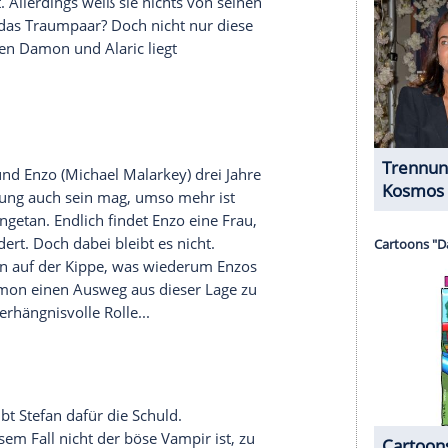
serer Redaktion eingebundenen Inhalt von Glomex GmbH
nzeigen lassen und auch wieder deaktivieren.
halte angezeigt werden. Damit können personenbezogene
r dazu in unseren Datenschutzhinweisen.
e Zwillinge von Alaric und Jo (Jodi Lyn O'Keefe)
 Geburt nicht alles nach Plan. Im Zuge der
ne
gemeinsam mit Alaric und den beiden Mädchen
bergehendes Arrangement geplant war, wird für