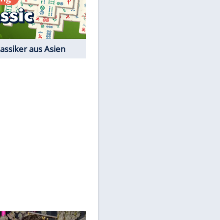
Film-Quiz: Bist Du ein
Cineast?
Kostenlos spielen