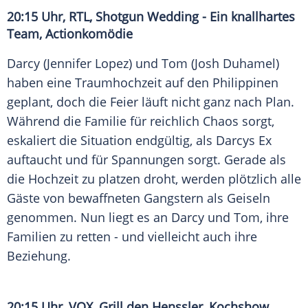
20:15 Uhr,
RTL
,
Shotgun Wedding
- Ein knallhartes
Team, Actionkomödie
Darcy (
Jennifer Lopez
) und Tom (
Josh Duhamel
)
haben eine Traumhochzeit auf den Philippinen
geplant, doch die Feier läuft nicht ganz nach Plan.
Während die Familie für reichlich Chaos sorgt,
eskaliert die Situation endgültig, als Darcys Ex
auftaucht und für Spannungen sorgt. Gerade als
die Hochzeit zu platzen droht, werden plötzlich alle
Gäste von bewaffneten Gangstern als Geiseln
genommen. Nun liegt es an Darcy und Tom, ihre
Familien zu retten - und vielleicht auch ihre
Beziehung.
20:15 Uhr,
VOX
,
Grill
den Henssler, Kochshow