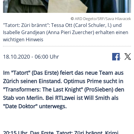
©
ARD Degeto/SRF/Sava Hlavacek
"Tatort: Züri brännt": Tessa Ott (Carol Schuler, l.) und
Isabelle Grandjean (Anna Pieri Zuercher) erhalten einen
wichtigen Hinweis
18.10.2020 - 06:00 Uhr
Im "
Tatort
" (Das Erste) feiert das neue Team aus
Zürich
seinen
Einstand
. Optimus Prime sucht in
"
Transformers
: The Last Knight" (
ProSieben
) den
Stab von Merlin. Bei
RTLzwei
ist
Will Smith
als
"Date Doktor" unterwegs.
20:15 Uhr, Das Erste,
Tatort
: Züri brännt, Krimi