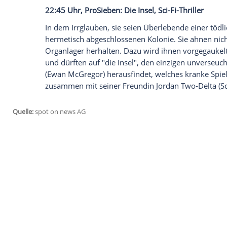
Kalifornien wird von einem schweren Erdb
Naturkatastrophe der Geschichte. Der Re
zum Einsatz gerufen und muss in den Tr
auf der Suche nach seiner Tochter Blake
entfremdeten Frau Emma (Carla Gugino) wi
Differenzen überwinden.
Empfohlener externer Inhalt:
Glomex GmbH
Wir benötigen Ihre Zustimmung, um den von un
anzuzeigen. Sie können diesen mit einem Klick a
jetzt aktivieren
Ich bin damit einverstanden, dass mir externe In
Daten an Drittplattformen übermittelt werden.
Meh