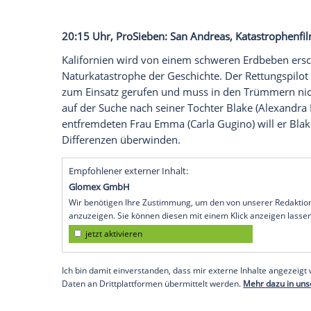
für diese Sportart auf. Nach einem tragis
Rollstuhl gefesselt und kehrt zurück ins
A
Training eines Tages wieder laufen kann. 
Pflege bis zu ihrer Heilung zu übernehme
Kletterschule.
20:15 Uhr,
VOX
:
Grill
den Profi, Kochsh
Damian Hardung,
Miriam Höller
und die 
Nelson Müller
an. Die Promis bringen ihr 
Coaches den Profi auf die Probe zu stell
zu kochenden Gericht. Wer am Ende ein P
entscheidet nach jeder Kochrunde die ans
20:15 Uhr,
ProSieben
: San Andreas, Kat