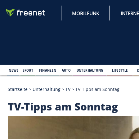
MOBILFUNK
NEWS
SPORT
FINANZEN
AUTO
UNTERHALTUNG
L
Startseite
>
Unterhaltung
>
TV
>
TV-Tipps am Sonnt
TV-Tipps am Sonnta