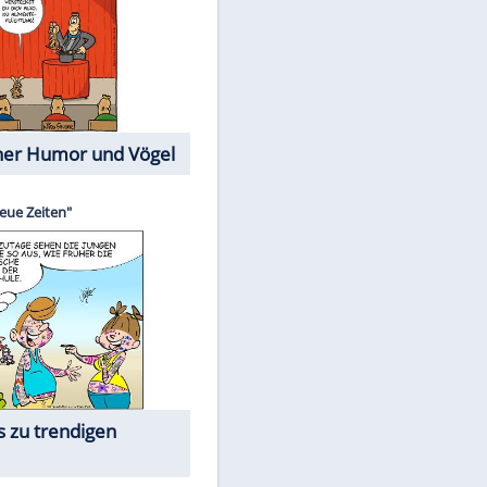
Cartoons mit wahren
Lebensgeschichten
Memo-Spiel