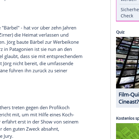
 Superheldenaction
n
Avengers
,
Iron Man
(Robert Downey Jr.), Thor
t Johansson
), Hulk (
Mark Ruffalo
) und Captain
g in
Osteuropa
zu stürmen und das von Loki (
Tom
urück zu erobern. Mithilfe der ungeheuren Macht
d
Bruce Banner
nun eine Art künstliche Intelligenz
rieden sichern soll. Doch der vermeintliche
 Roboter eine Hülle gefunden hat, schlägt einen
en seine Schöpfer.
Heimatfilm
se ist sie die "Bärbel" - hat vor über zehn Jahren
(
Johannes Zirner
) die Heimat verlassen und
mkletterinnen. Jörg baute Bärbel zur Werbeikone