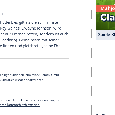
chen Absturz in Patagonien ist sie nun an den
llgäu
. Bärbel glaubt, dass sie mit entsprechendem
Allerding ist Jörg nicht bereit, die umfassende
n - seine Pläne führen ihn zurück zu seiner
ow
Ehrlich Brothers treten gegen den Profikoch
Lieblingsgericht mit, um mit Hilfe eines Koch-
en. Denn der erfährt erst in der Show von seinem
reisgeld für den guten Zweck absahnt,
pruchsvolle Jury.
astrophenfilm