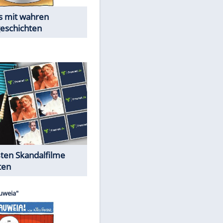
Die Öffentlichkeit schaut zu:
Peinliche Auftritte auf dem
roten Teppich
EITE
Cartoons "Das Wahre Leben"