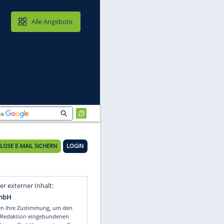
MAIL & CLOUD
Alle Angebote
KOSTENLOSE E-MAIL SICHERN
LOGIN
Video
Empfohlener externer Inhalt: