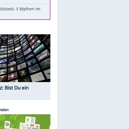
Aufruhr!
Was bei der Vogelfütterung
wirklich sinnvoll ist
"Infanti-No Go": Pressestimmen
zum Verbleib des FIFA-Chefs
Im Zeitraffer: Die Entwicklung
des Lenkrades
Lebensmittel, die nicht schlecht
werden
Sicherheitstools: 5 Mythen im
Check
Quiz