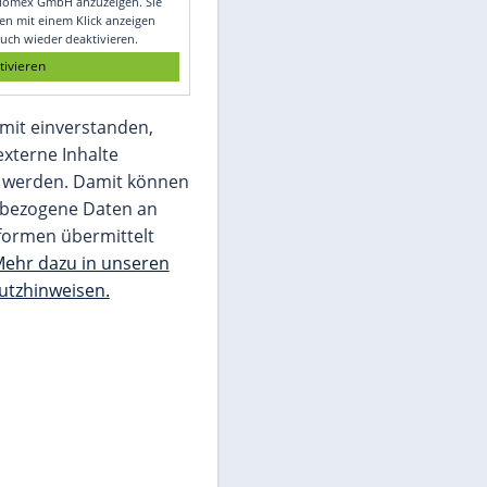
Glomex GmbH
Wir benötigen Ihre Zustimmung, um den
von unserer Redaktion eingebundenen
Inhalt von Glomex GmbH anzuzeigen. Sie
können diesen mit einem Klick anzeigen
lassen und auch wieder deaktivieren.
jetzt aktivieren
Ich bin damit einverstanden,
dass mir externe Inhalte
angezeigt werden. Damit können
personenbezogene Daten an
Drittplattformen übermittelt
werden.
Mehr dazu in unseren
Datenschutzhinweisen.