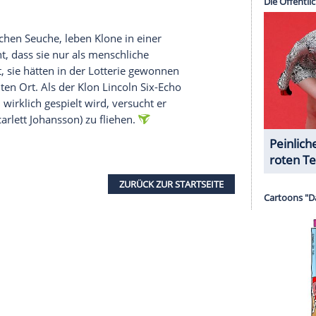
eben erschüttert; es gilt als die schlimmste
ttungspilot Ray Gaines (Dwayne Johnson) wird
ümmern nicht nur Fremde retten, sondern ist auch
 (Alexandra Daddario). Gemeinsam mit seiner
ll er Blake finden und gleichzeitig seine Ehe-
serer Redaktion eingebundenen Inhalt von Glomex GmbH
nzeigen lassen und auch wieder deaktivieren.
halte angezeigt werden. Damit können personenbezogene
r dazu in unseren Datenschutzhinweisen.