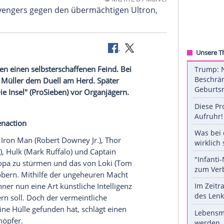
©
MG RTL D / 
 sich die Avengers gegen den übermächtigen Ultr
wahren
n
" (
RTL
) gegen einen selbsterschaffenen Feind. Bei
-Koch
Nelson Müller
dem Duell am Herd. Später
ansson
in "Die Insel" (
ProSieben
) vor Organjägern.