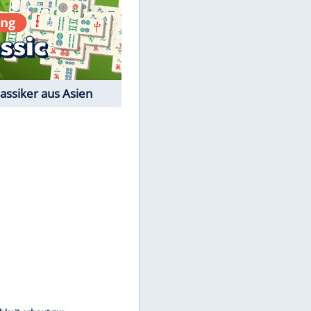
Film-Quiz: Bist Du ein
Cineast?
Kostenlos spielen