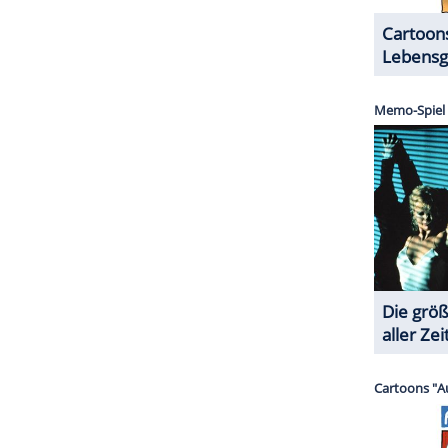
riller
 einer tödlichen Seuche, leben Klone in einer
ahnen nicht, dass sie nur als menschliche
rgegaukelt, sie hätten in der Lotterie gewonnen
 unverseuchten Ort. Als der Klon Lincoln Six-Echo
anke Spiel wirklich gespielt wird, versucht er
o-Delta (
Scarlett Johansson
) zu fliehen.
ZURÜCK ZUR STARTS