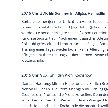
20:15 Uhr,
RTL
:
Avengers
: Age of
Ultron
,
In einem erbitterten Kampf gelingt es de
(
Chris Hemsworth
), Black Widow (
Scarlet
America
(
Chris Evans
) eine Hydra-Festun
Hiddleston
) entwendete Zepter wieder z
des Alien-Artefakts wollen
Tony Stark
un
namens
Ultron
erschaffen, die den Weltf
Heilsbringer, der in einem übermächtigen
ganz anderen Weg ein und stellt sich geg
20:15 Uhr,
ZDF
: Ein Sommer im
Allgäu
, 
Barbara Leitner
(
Jennifer Ulrich
) - zu Hau
zusammen mit ihrem Freund
Jörg Hutter
wurde zu einer der erfolgreichsten Extre