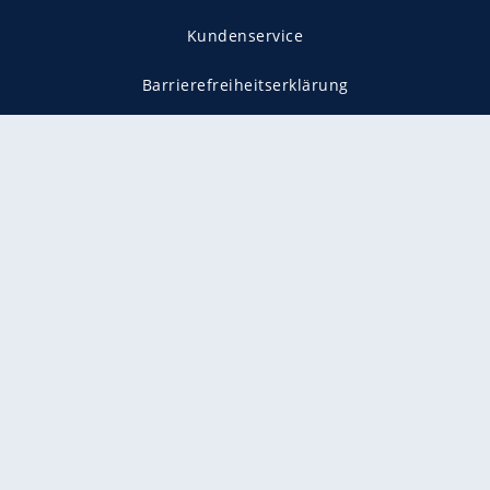
Kundenservice
Barrierefreiheitserklärung
Impressum
Datenschutz
Datenschutzmanager
Utiq verwalten
AGB
Gender-Hinweis
Presse
Mediadaten