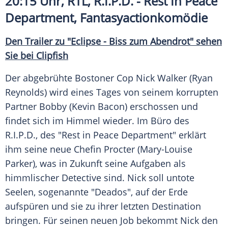
20:15 Uhr,
RTL
, R.I.P.D. - Rest In Peace
Department, Fantasyactionkomödie
Den Trailer zu "Eclipse - Biss zum Abendrot" sehen
Sie bei Clipfish
Der abgebrühte Bostoner Cop Nick Walker (
Ryan
Reynolds
) wird eines Tages von seinem korrupten
Partner Bobby (
Kevin Bacon
) erschossen und
findet sich im Himmel wieder. Im Büro des
R.I.P.D., des "Rest in Peace Department" erklärt
ihm seine neue Chefin Procter (
Mary-Louise
Parker
), was in Zukunft seine Aufgaben als
himmlischer Detective sind. Nick soll untote
Seelen, sogenannte "Deados", auf der Erde
aufspüren und sie zu ihrer letzten Destination
bringen. Für seinen neuen Job bekommt Nick den