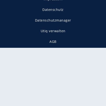
Datenschutz
Datenschutzmanager
Utiq verwalten
AGB
Gender-Hinweis
Presse
Mediadaten
Karriere
Vertragskündigung
Vertrag widerrufen