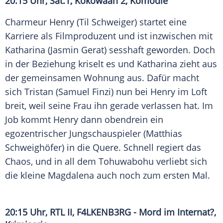
20:15 Uhr,
Sat.1
, Kokowääh 2, Komödie
Charmeur Henry (
Til Schweiger
) startet eine
Karriere als Filmproduzent und ist inzwischen mit
Katharina (
Jasmin Gerat
) sesshaft geworden. Doch
in der Beziehung kriselt es und Katharina zieht aus
der gemeinsamen Wohnung aus. Dafür macht
sich Tristan (
Samuel Finzi
) nun bei Henry im Loft
breit, weil seine Frau ihn gerade verlassen hat. Im
Job kommt Henry dann obendrein ein
egozentrischer Jungschauspieler (
Matthias
Schweighöfer
) in die Quere. Schnell regiert das
Chaos, und in all dem Tohuwabohu verliebt sich
die kleine Magdalena auch noch zum ersten Mal.
20:15 Uhr,
RTL II
, F4LKENB3RG -
Mord
im Internat?,