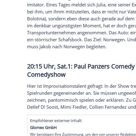
Die 19-jährige Alice (
Mia Wasikowska
) s
heiraten. Auf ihrer Verlobungsfeier tauc
Kaninchen auf. Als sie dem Langohr folgt, f
in einem wundersamen Land voller kurios
seit die böse Rote Königin (
Helena Bonha
Um der guten Weißen Königin (
Anne Hat
Alice den Drachen Jabberwocky besiege
(
Johnny Depp
) und seinen treuen Gefährte
20:15 Uhr, arte: Kleine Ziege
Jakob (
Wotan Wilke Möhring
) ist ein Leb
Er verdient das Nötigste durch seine Auftr
Imitator. Eines Tages meldet sich Julia, e
bei ihm, um ihnm mitzuteilen, dass er ni
Bolotina
), sondern eben diese auch gera