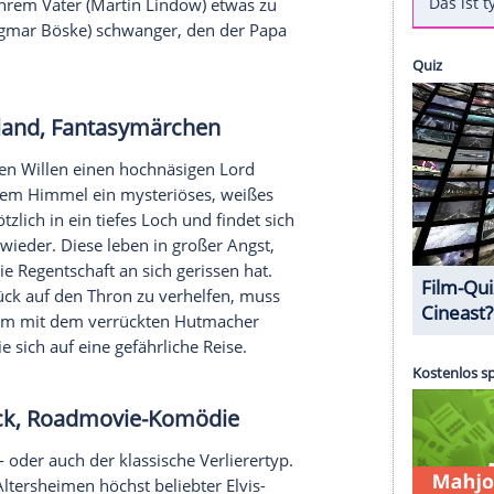
it
Meerblick
: Willkommen auf Rügen,
hiffsärztin
Nora Kaminski
(
Tanja Wedhorn
) auf
in finanziellen Schwierigkeiten. Nach einigen
 sein, in der Praxis ihres Studienfreundes Dr.
 anfangen zu können. Durch ihre engagierte Art,
edizinerin schon bald in Konflikte. So soll sie
er) helfen, ihrem Vater (
Martin Lindow
) etwas zu
und (Björn Ingmar Böske) schwanger, den der Papa
te.
m Wunderland
, Fantasymärchen