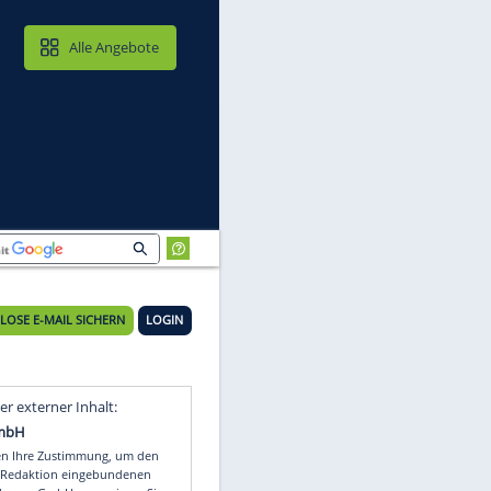
MAIL & CLOUD
Alle Angebote
KOSTENLOSE E-MAIL SICHERN
LOGIN
Video
Empfohlener externer Inhalt: