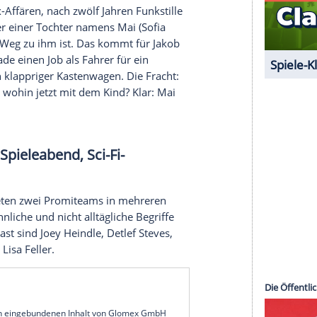
oll gegen ihren Willen einen hochnäsigen Lord
ht aus heiterem Himmel ein mysteriöses, weißes
ällt sie plötzlich in ein tiefes Loch und findet sich
er Wesen wieder. Diese leben in großer Angst,
m Carter
) die Regentschaft an sich gerissen hat.
haway
) zurück auf den Thron zu verhelfen, muss
n. Gemeinsam mit dem verrückten Hutmacher
n begibt sie sich auf eine gefährliche Reise.
, sturer Bock, Roadmovie-Komödie
enskünstler - oder auch der klassische Verlierertyp.
itte als in Altersheimen höchst beliebter Elvis-
ine seiner Ex-Affären, nach zwölf Jahren Funkstille
cht nur Vater einer Tochter namens Mai (
Sofia
de auf dem Weg zu ihm ist. Das kommt für Jakob