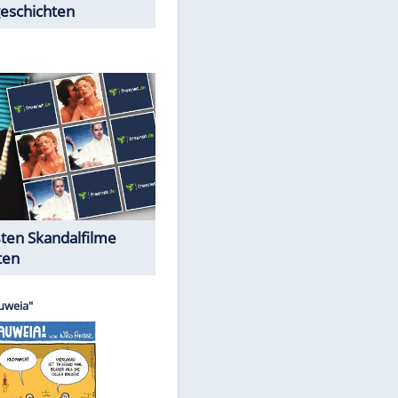
Peinliche Auftritte auf dem
roten Teppich
Cartoons "Das Wahre Leben"