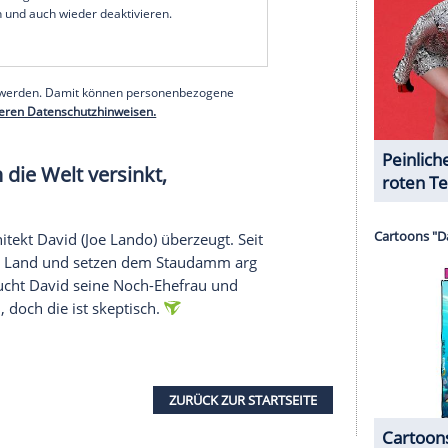
 doch gerade einen Job als Fahrer für ein
Auto: ein klappriger Kastenwagen. Die Fracht:
rwegen. Und wohin jetzt mit dem Kind? Klar: Mai
 Comedy Spieleabend, Sci-Fi-
n der Show treten zwei Promiteams in mehreren
n ungewöhnliche und nicht alltägliche Begriffe
ären. Zu Gast sind Joey Heindle, Detlef Steves,
nandez und Lisa Feller.