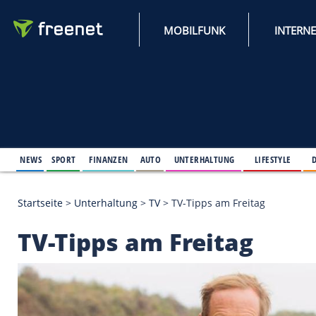
MOBILFUNK
NEWS
SPORT
FINANZEN
AUTO
UNTERHALTUNG
L
Startseite
>
Unterhaltung
>
TV
>
TV-Tipps am Freita
TV-Tipps am Freitag