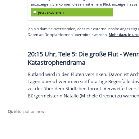
im denkbar ungünstigsten Moment, hat er
Transportunternehmen angenommen. Das 
ein störrischer Schafsbock. Das Ziel: No
muss Jakob nach Norwegen begleiten.
20:15 Uhr, Sat.1: Paul Panzers
Comedyshow
Hier ist Improvisationstalent gefragt: I
Spielrunden gegeneinander an. Sie müsse
zeichnen, pantomimisch spielen oder erkl
Detlef D! Soost, Mimi Fiedler, Collien Fer
Empfohlener externer Inhalt:
Glomex GmbH