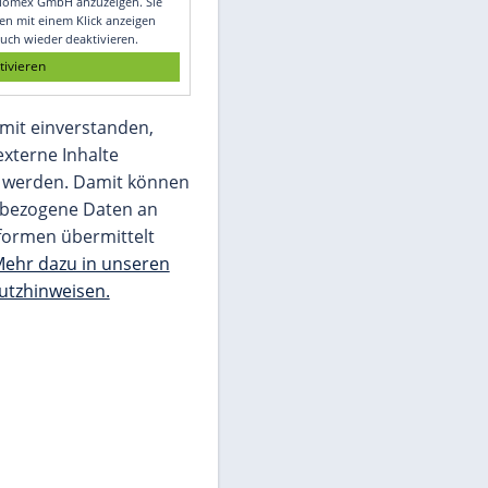
Glomex GmbH
Wir benötigen Ihre Zustimmung, um den
von unserer Redaktion eingebundenen
Inhalt von Glomex GmbH anzuzeigen. Sie
können diesen mit einem Klick anzeigen
lassen und auch wieder deaktivieren.
jetzt aktivieren
Ich bin damit einverstanden,
dass mir externe Inhalte
angezeigt werden. Damit können
personenbezogene Daten an
Drittplattformen übermittelt
werden.
Mehr dazu in unseren
Datenschutzhinweisen.