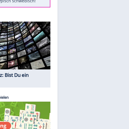
Diese Autos haben uns verlassen
Randale in Dresden: DFB-
Bundesgericht bestätigt Urteil
Mit diesen Tricks wird der Grill
ruckzuck sauber
So nutzt man alte Smartphones
sinnvoll
Das ist typisch schwedisch!
Quiz