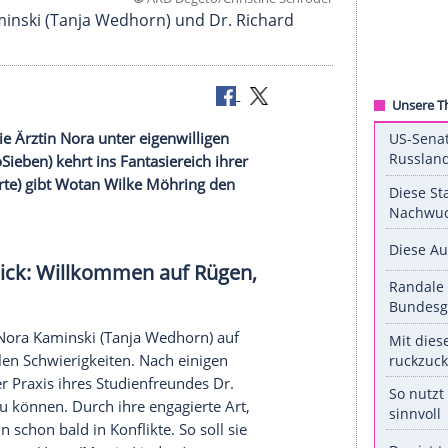
©
ARD Degeto/Christine Sc
: Nora Kaminski (Tanja Wedhorn) und Dr. Richard
 muss sich die Ärztin Nora unter eigenwilligen
land" (ProSieben) kehrt ins Fantasiereich ihrer
urer Bock" (arte) gibt Wotan Wilke Möhring den