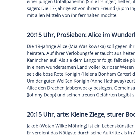
20:15 Uhr, Das Erste: Praxis m
Tragikomödie
Nicht ganz freiwillig landet die frühere Sc
Rügen. Die 42-jährige Medizinerin steckt 
beruflichen Rückschlägen muss
Nora
froh
Richard Freese
(
Stephan Kampwirth
) neu
sich um Patienten zu kümmern, gerät die M
einer jungen Unfallpatientin (Sinje Irsling
sagen: Die 17-Jährige ist von ihrem Fre
mit allen Mitteln von ihr fernhalten möch
20:15 Uhr,
ProSieben
:
Alice i