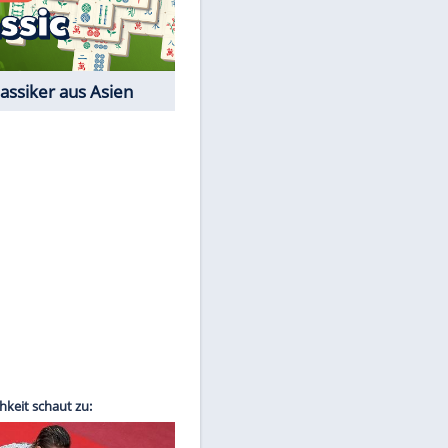
Film-Quiz: Bist Du ein
Cineast?
Kostenlos spielen