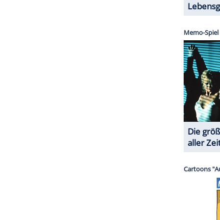
serer Redaktion eingebundenen Inhalt von Glomex GmbH
nzeigen lassen und auch wieder deaktivieren.
halte angezeigt werden. Damit können personenbezogene
r dazu in unseren Datenschutzhinweisen.
ut - Wenn die Welt versinkt,
on ist Architekt David (Joe Lando) überzeugt. Seit
genfälle das Land und setzen dem Staudamm arg
weifelt versucht David seine Noch-Ehefrau und
 zu warnen, doch die ist skeptisch.