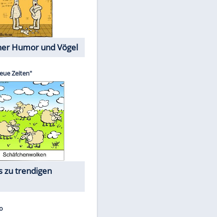
EITE
Cartoons mit wahren
Lebensgeschichten
Memo-Spiel
Die größten Skandalfilme