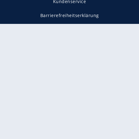
Kundenservice
Barrierefreiheitserklärung
Impressum
Datenschutz
Datenschutzmanager
Utiq verwalten
AGB
Gender-Hinweis
Presse
Mediadaten