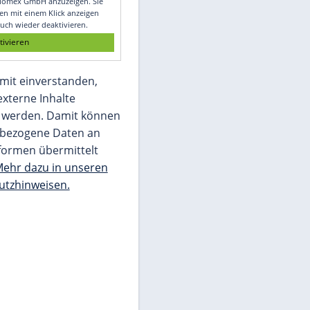
Glomex GmbH
Wir benötigen Ihre Zustimmung, um den
von unserer Redaktion eingebundenen
Inhalt von Glomex GmbH anzuzeigen. Sie
können diesen mit einem Klick anzeigen
lassen und auch wieder deaktivieren.
jetzt aktivieren
Ich bin damit einverstanden,
dass mir externe Inhalte
angezeigt werden. Damit können
personenbezogene Daten an
Drittplattformen übermittelt
werden.
Mehr dazu in unseren
Datenschutzhinweisen.