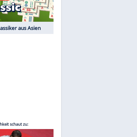
Film-Quiz: Bist Du ein
Cineast?
Kostenlos spielen