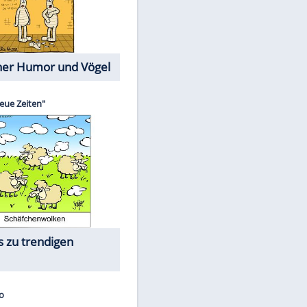
Cartoons mit wahren
Lebensgeschichten
Memo-Spiel
Die größten Skandalfilme