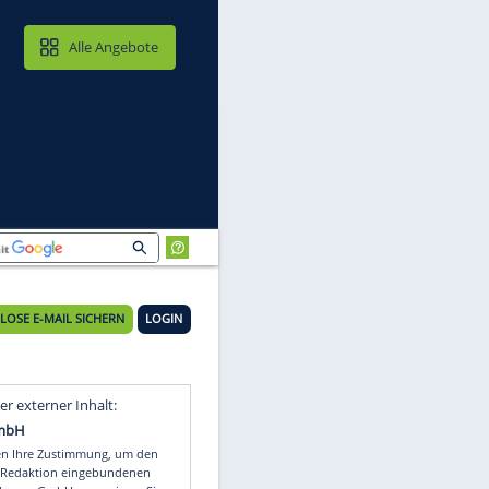
MAIL & CLOUD
Alle Angebote
KOSTENLOSE E-MAIL SICHERN
LOGIN
Video
Empfohlener externer Inhalt: