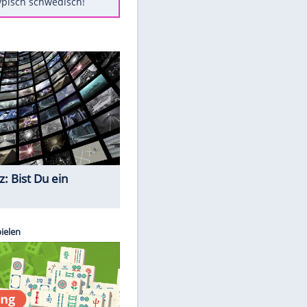
Diese Autos haben uns verlassen
Klose vor Saisonstart: "Ab
Sonntag ist Druck da"
Mit diesen Tricks wird der Grill
ruckzuck sauber
So nutzt man alte Smartphones
sinnvoll
Das ist typisch schwedisch!
Quiz