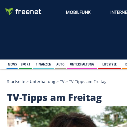
MOBILFUNK
NEWS
SPORT
FINANZEN
AUTO
UNTERHALTUNG
L
Startseite
>
Unterhaltung
>
TV
>
TV-Tipps am Freita
TV-Tipps am Freitag