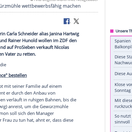
©
ARD Degeto/MDR/Anke Neug
soll die Gewürzmühle wettbewerbsfähig machen
die Managerin Carla Schneider alias Janina Hartwig
ittermeier und Rainer Hunold wollen im ZDF den
klären. Und auf ProSieben verkauft Nicolas
n sterbenden Vater zu retten.
leda
, Komödie