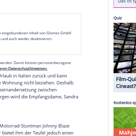
"Got to Dance" bestellen
n-Smith) lebt mit seiner
Familie
auf einem
rhalt
verdient er durch den Anbau von
e. Sein Leben verläuft in ruhigen Bahnen, bis die
Janina Hartwig) anreist, um die Gewürzmühle
hließen. Simon soll sich den Manager
es mit einer Frau zu tun hat, ahnt er, dass diese
serie
serer Redaktion eingebundenen Inhalt von Glomex GmbH
nzeigen lassen und auch wieder deaktivieren.