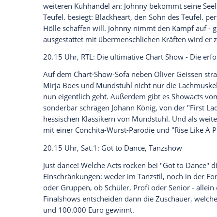
jetzt aktivieren
Ich bin damit einverstanden, dass mir externe In
Daten an Drittplattformen übermittelt werden.
Meh
Bernd Reuther
(Rainer Hunold) kommt aus
wegen einer explosionsgefährdeten Gasl
übernachtet er im Hotel. Dort beobachtet
Hoteldirektor und
Empfangsdame
. Am n
Thewes
, ermordet im Keller des Hotels 
20.15 Uhr,
ProSieben
:
Ghost Rider
, Acti
Um seinen sterbenden Vater zu retten, 
(Nicolas Cage) seine Seele an den
Teufel
.
weiteren Kuhhandel an:
Johnny
bekommt s
Teufel
. besiegt: Blackheart, den Sohn de
Hölle schaffen will.
Johnny
nimmt den Kam