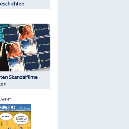
EITE
Peinliche Auftritte auf dem
roten Teppich
Cartoons "Das Wahre Leben"