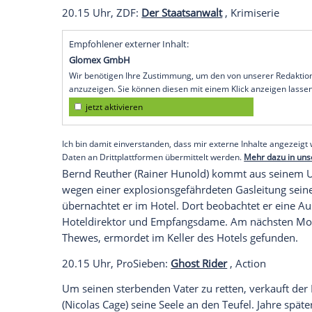
Hier können Sie sich die passende CD zu 
Der Witwer Simon Vorberg (Francis Fulto
Bauernhof
in
Kölleda
. Seinen
Lebensunte
Pfefferminze
für die örtliche Gewürzmühl
erfolgreiche Managerin
Carla Schneider
(
wettbewerbsfähig zu machen - oder zu sc
vorknöpfen. Als er jedoch merkt, dass er 
Aufgabe keine leichte sein wird.
20.15 Uhr,
ZDF
:
Der Staatsanwalt
, Krimi
Empfohlener externer Inhalt:
Glomex GmbH
Wir benötigen Ihre Zustimmung, um den von un
anzuzeigen. Sie können diesen mit einem Klick a