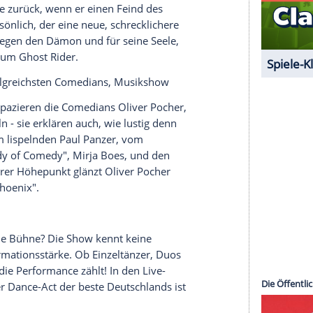
halte angezeigt werden. Damit können personenbezogene
r dazu in unseren Datenschutzhinweisen.
 seinem Urlaub in Italien zurück und kann
eitung seine Wohnung nicht beziehen. Deshalb
 er eine
Auseinandersetzung
zwischen
ächsten Morgen wird die
Empfangsdame
,
Sandra
gefunden.
on
verkauft der Motorrad-Stuntman
Johnny Blaze
 Jahre später bietet ihm der
Teufel
jedoch einen
eine Seele zurück, wenn er einen Feind des
s
Teufel
. persönlich, der eine neue, schrecklichere
pf auf - gegen den Dämon und für seine Seele,