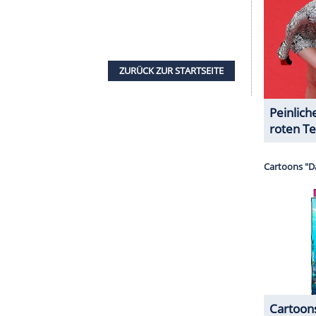
ten wird er zum
Ghost Rider
.
ow - Die erfolgreichsten Comedians, Musikshow
Geissen
strapazieren die Comedians
Oliver Pocher
,
achmuskeln - sie erklären auch, wie lustig denn
Showacts vom lispelnden
Paul Panzer
, vom
er "First Lady of Comedy",
Mirja Boes
, und den
nd als weiterer Höhepunkt glänzt
Oliver Pocher
se Like A Phoenix".
w
 to Dance" die Bühne? Die Show kennt keine
h in der Formationsstärke. Ob Einzeltänzer, Duos
or - allein die Performance zählt! In den Live-
er, welcher Dance-Act der beste Deutschlands ist