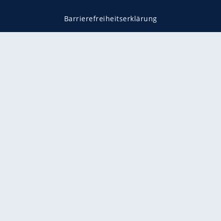
Barrierefreiheitserklärung
Impressum
Datenschutz
Datenschutzmanager
Utiq verwalten
AGB
Gender-Hinweis
Presse
Mediadaten
Karriere