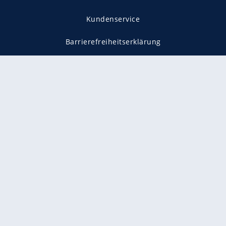
Kundenservice
Barrierefreiheitserklärung
Impressum
Datenschutz
Datenschutzmanager
Utiq verwalten
AGB
Gender-Hinweis
Presse
Mediadaten