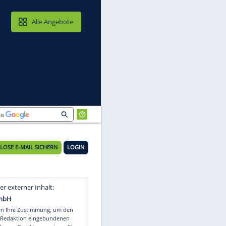
MAIL & CLOUD
Alle Angebote
KOSTENLOSE E-MAIL SICHERN
LOGIN
Video
Empfohlener externer Inhalt: