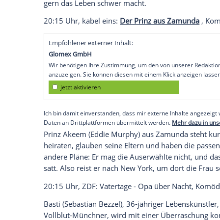
20:15 Uhr, VOX:
Verrückt nach Steve
, K
Hier können Sie sich den Film "Noch Ta
Mary Horowitz
(Sandra Bullock) ist exzent
Kreuzworträtsel-Autorin bei einer Tageszei
organisieren, verliebt sie sich Hals übe
Cooper
), der jedoch schnell genervt ist u
locker und heftet sich an seine Fersen. A
Nachrichtenreporter
Hartman Hughes
, 
gern das
Leben
schwer macht.
20:15 Uhr, kabel eins:
Der Prinz aus Za
Empfohlener externer Inhalt:
Glomex GmbH
Wir benötigen Ihre Zustimmung, um den von un