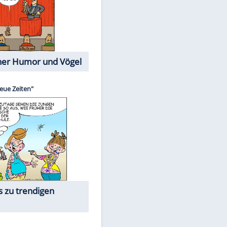
Cartoons mit wahren
Lebensgeschichten
Memo-Spiel