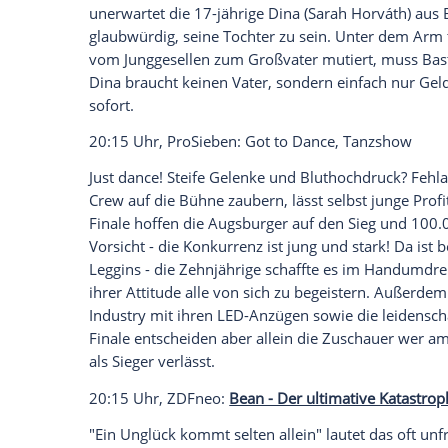
anzuzeigen. Sie können diesen mit einem Klick a
jetzt aktivieren
Ich bin damit einverstanden, dass mir externe In
Daten an Drittplattformen übermittelt werden.
Meh
Prinz Akeem (Eddie Murphy) aus
Zamun
heiraten, glauben seine Eltern und habe
andere Pläne: Er mag die Auserwählte ni
satt. Also reist er nach
New York
, um dor
20:15 Uhr,
ZDF
: Vatertage - Opa über N
Basti (
Sebastian Bezzel
), 36-jähriger Leb
Vollblut-Münchner, wird mit einer
Überr
unerwartet die 17-jährige Dina (Sarah H
glaubwürdig, seine Tochter zu sein. Unte
vom Junggesellen zum Großvater mutiert