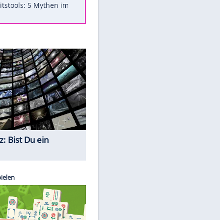
Was bei der Vogelfütterung
wirklich sinnvoll ist
"Infanti-No Go": Pressestimmen
zum Verbleib des FIFA-Chefs
Im Zeitraffer: Die Entwicklung
des Lenkrades
Lebensmittel, die nicht schlecht
werden
Sicherheitstools: 5 Mythen im
Check
Quiz