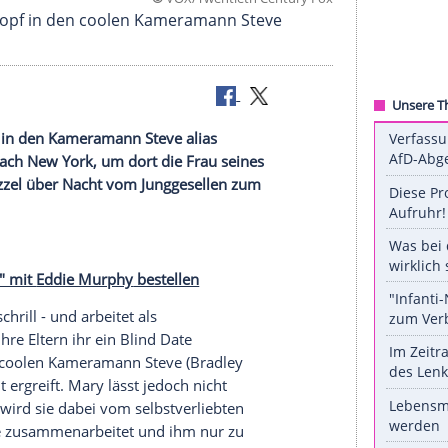
©
VOX/Twentieth Centu
 Hals über Kopf in den coolen Kameramann Steve
ls über Kopf in den Kameramann Steve alias
die Murphy nach New York, um dort die Frau seines
ebastian Bezzel über Nacht vom Junggesellen zum