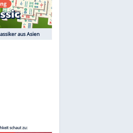
Film-Quiz: Bist Du ein
Cineast?
Kostenlos spielen