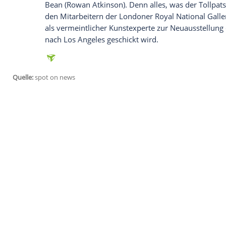
Dina braucht keinen Vater, sondern einf
sofort.
20:15 Uhr, ProSieben: Got to Dance, Ta
Just dance!
Steife
Gelenke und Bluthochdr
Crew auf die Bühne zaubern, lässt selbst 
Finale hoffen die Augsburger auf den S
Vorsicht - die
Konkurrenz
ist jung und st
Leggins - die Zehnjährige schaffte es im
ihrer Attitude alle von sich zu begeiste
Industry mit ihren LED-Anzügen sowie di
Finale entscheiden aber allein die
Zuscha
als Sieger verlässt.
20:15 Uhr, ZDFneo:
Bean - Der ultimativ
"Ein Unglück kommt selten allein" lautet 