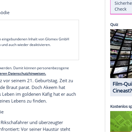
omödie
usend Worte" mit
Eddie Murphy
bestellen
risch und schrill - und arbeitet als
tung. Als ihre Eltern ihr ein Blind Date
r Kopf in den coolen Kameramann Steve (
Bradley
nd die Flucht ergreift.
Mary
lässt jedoch nicht
ngestachelt wird sie dabei vom selbstverliebten
der mit Steve zusammenarbeitet und ihm nur zu
munda
, Komödie
serer Redaktion eingebundenen Inhalt von Glomex GmbH