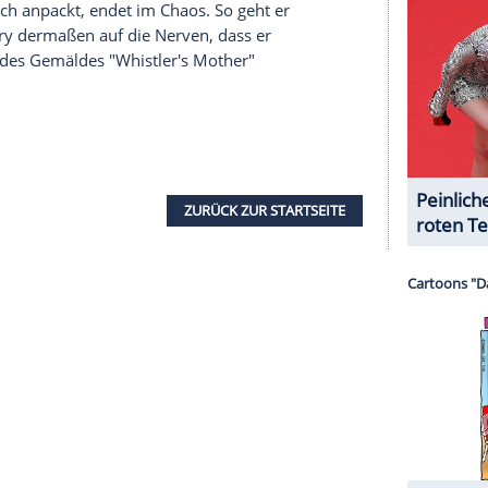
ach nur Geld - davon aber jede Menge - und zwar
nzshow
uck? Fehlanzeige! Was die Tanz-Opas der D.M.A.
junge Profitänzer alt aussehen. Im "Got to Dance"-
ieg und 100.000 Euro Rentenzuschuss. Doch
ark! Da ist beispielsweise Leonie mit den Leo-
Handumdrehen
mit ihren explosiven Moves und
rn. Außerdem unter anderem noch dabei, die Dance
e leidenschaftlichen Tänzer Bente & Mauro. Im
uer
wer am Ende die zweite Staffel "Got to Dance"
e Katastrophenfilm
, Komödie
das oft unfreiwillige
Lebensmotto
des Briten Mr.