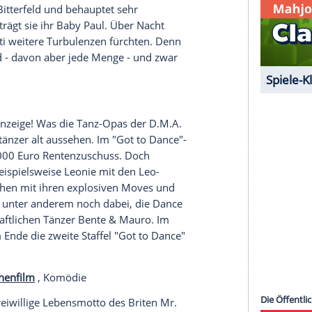
nzeigen lassen und auch wieder deaktivieren.
halte angezeigt werden. Damit können personenbezogene
r dazu in unseren Datenschutzhinweisen.
da
steht kurz vor seinem 21.
Geburtstag
. Zeit zu
n die passende Braut parat. Doch Akeem hat
cht, und das
Leben
im goldenen Käfig hat er auch
t die Frau seines Lebens zu finden.
acht, Komödie
enskünstler, Rikschafahrer und überzeugter
aschung
konfrontiert: Vor seiner Haustür steht
orváth) aus
Bitterfeld
und behauptet sehr
r dem Arm trägt sie ihr Baby Paul. Über Nacht
, muss Basti weitere Turbulenzen fürchten. Denn