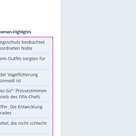
ry Fox
Unsere Themen-Highlights
Verfassungsschutz beobachtet
AfD-Abgeordneten Nolte
Diese Promi-Outfits sorgten für
Aufruhr!