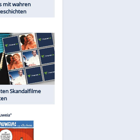
Peinliche Auftritte auf dem
EITE
roten Teppich
Cartoons "Das Wahre Leben"