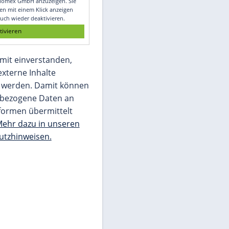
Glomex GmbH
Wir benötigen Ihre Zustimmung, um den
von unserer Redaktion eingebundenen
Inhalt von Glomex GmbH anzuzeigen. Sie
können diesen mit einem Klick anzeigen
lassen und auch wieder deaktivieren.
jetzt aktivieren
Ich bin damit einverstanden,
dass mir externe Inhalte
angezeigt werden. Damit können
personenbezogene Daten an
Drittplattformen übermittelt
werden.
Mehr dazu in unseren
Datenschutzhinweisen.