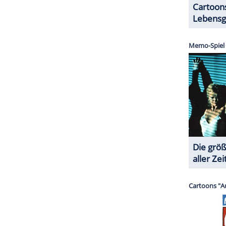
er Tollpatsch anpackt, endet im Chaos. So geht er
ional Gallery dermaßen auf die Nerven, dass er
ausstellung des Gemäldes "Whistler's Mother"
ZURÜCK ZUR STARTS