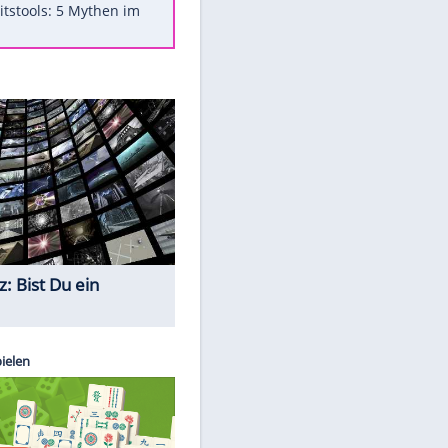
Was bei der Vogelfütterung
wirklich sinnvoll ist
"Infanti-No Go": Pressestimmen
zum Verbleib des FIFA-Chefs
Im Zeitraffer: Die Entwicklung
des Lenkrades
Lebensmittel, die nicht schlecht
werden
Sicherheitstools: 5 Mythen im
Check
Quiz