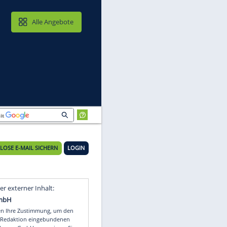
MAIL & CLOUD
Alle Angebote
KOSTENLOSE E-MAIL SICHERN
LOGIN
Video
Empfohlener externer Inhalt: