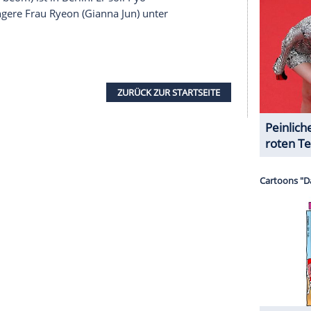
paren? Und worauf sollte man im Supermarkt
s Geheimnis eines Sommers, Drama
Wheaton
) lässt den spannendsten Sommer seiner
der Zeitung über den Mord an einem ehemaligen
ind die beiden Zwölfjährigen gute Freunde und
d Vern (Jerry O´Connell) den Sommer in Castle
ein Junge in ihrem Alter namens
Ray Brower
ruder Billy, als dieser berichtet, dass man die
an einem Bahndamm vermutet. Das Quartett
rower
zu machen.
gerät zum Desaster. Der nordkoreanische Agent
fliegt auf. Nicht nur Südkorea, CIA und Mossad