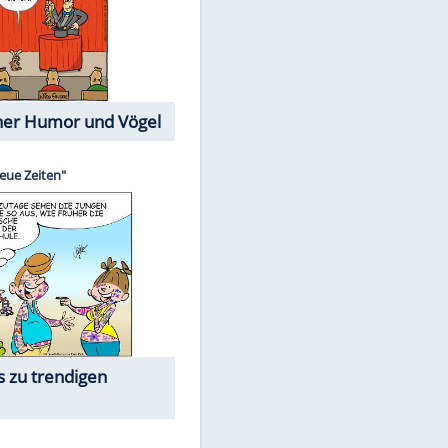
Cartoons mit wahren
Lebensgeschichten
Memo-Spiel