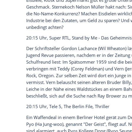
Schlüssel sie - im wahrsten Sinne des Wo
Empfohlener externer Inhalt:
Glomex GmbH
Wir benötigen Ihre Zustimmung, um den von un
anzuzeigen. Sie können diesen mit einem Klick a
jetzt aktivieren
Ich bin damit einverstanden, dass mir externe In
Daten an Drittplattformen übermittelt werden.
Meh
20:15 Uhr,
ZDF
,
ZDFzeit
:
Langnese
,
Schöl
Der Deutsche liebt Eis und schleckt im S
Eisdiele, Kiosk und Supermarkt gibt es gr
Geschmack. Sternekoch
Nelson Müller
ha
die No-Name-Konkurrenz? Machen Eisdielen