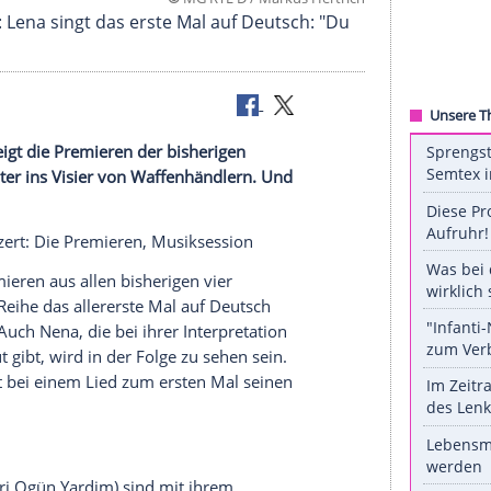
©
MG RTL D / Markus He
remieren": Lena singt das erste Mal auf Deutsch:
g" (
VOX
) zeigt die Premieren der bisherigen
en zwei Sanitäter ins Visier von Waffenhändlern. Und