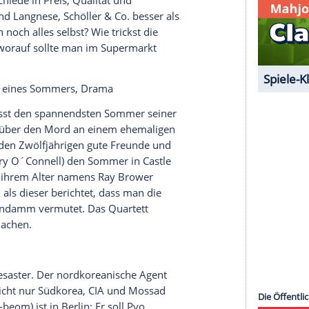
rtes - in den Händen halten.
serer Redaktion eingebundenen Inhalt von Glomex GmbH
nzeigen lassen und auch wieder deaktivieren.
halte angezeigt werden. Damit können personenbezogene
r dazu in unseren Datenschutzhinweisen.
ler
& Co. - Der große Eis-Test, Doku
chnitt ganze 113 Kugeln im Jahr. Doch zwischen
oße Unterschiede in Preis, Qualität und
kt nach: Sind
Langnese
,
Schöller
& Co. besser als
 wirklich noch alles selbst? Wie trickst die