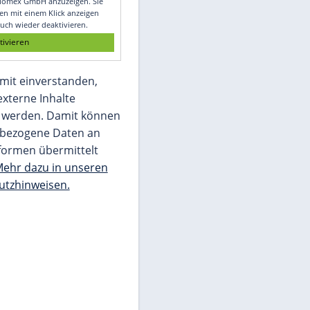
Glomex GmbH
Wir benötigen Ihre Zustimmung, um den
von unserer Redaktion eingebundenen
Inhalt von Glomex GmbH anzuzeigen. Sie
können diesen mit einem Klick anzeigen
lassen und auch wieder deaktivieren.
jetzt aktivieren
Ich bin damit einverstanden,
dass mir externe Inhalte
angezeigt werden. Damit können
personenbezogene Daten an
Drittplattformen übermittelt
werden.
Mehr dazu in unseren
Datenschutzhinweisen.