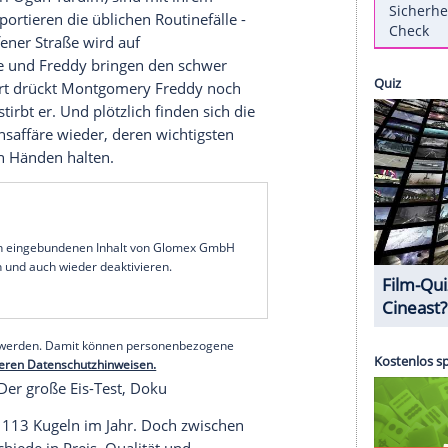
Tauschkonzert: Die Premieren, Musiksession
auf die Premieren aus allen bisherigen vier
usik-Event-Reihe das allererste Mal auf Deutsch
f Englisch? Auch
Nena
, die bei ihrer Interpretation
r Rap-Debüt gibt, wird in der Folge zu sehen sein.
decken
stellt bei einem Lied zum ersten Mal seinen
 Emile (
Fahri Ogün Yardim
) sind mit ihrem
g
. Sie transportieren die üblichen Routinefälle -
en. Auf offener Straße wird auf
ssen. Emile und
Freddy
bringen den schwer
nd der Fahrt drückt
Montgomery Freddy
noch
rz darauf stirbt er. Und plötzlich finden sich die
en Korruptionsaffäre wieder, deren wichtigsten