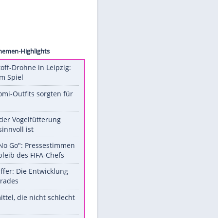
rtrich
 "Du
Unsere Themen-Highlights
Sprengstoff-Drohne in Leipzig:
Semtex im Spiel
Diese Promi-Outfits sorgten für
Aufruhr!