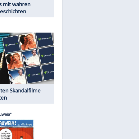
EITE
Peinliche Auftritte auf dem
roten Teppich
Cartoons "Das Wahre Leben"