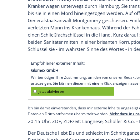
20:15 Uhr,
VOX
,
Sing
meinen Song - Das 
Die
Spezialausgabe
gibt einen Rückblick 
Staffeln. Welche Künstler haben in der M
gesungen und welche zum ersten Mal au
des Songs "Fantasie" von
Samy Deluxe
ih
Der kölnische BAP-Sänger
Wolfgang Nie
Gesang auf hochdeutsch unter Beweis.
20:15 Uhr, 3Sat, Geisterfahrer, Drama
Die Sanitäter
Freddy
(
Tobias Moretti
) und
Krankenwagen unterwegs durch
Hambur
bis sie in einen Mord hineingezogen werd
Generalstaatsanwalt
Montgomery
gescho
verletzten Mann
ins Krankenhaus
. Währe
einen Schließfachschlüssel in die Hand. Ku
beiden Sanitäter mitten in einer brisant