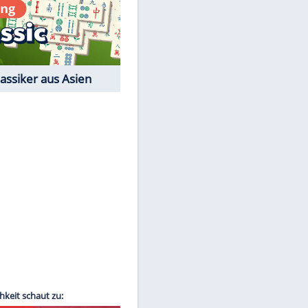
Film-Quiz: Bist Du ein
Cineast?
Kostenlos spielen