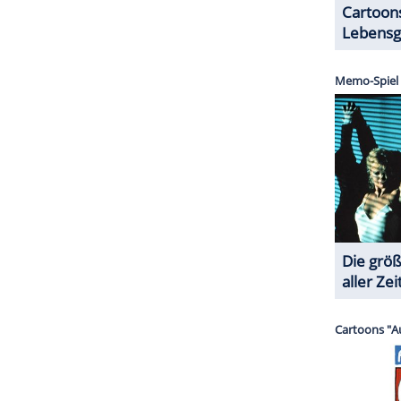
yoo Seung-beom) ist in Berlin: Er soll Pyo
yos schwangere Frau Ryeon (Gianna Jun) unter
ZURÜCK ZUR STARTS