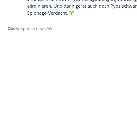
Industrie bei den Zutaten, um Geld zu s
unbedingt achten?
20:15 Uhr,
Super RTL
, Stand by Me - Da
Der Schriftsteller
Gordon Lachance
(
Wil 
Jugend Revue passieren, nachdem er in 
Schulfreund liest: Im Spätsommer 1959 s
verbringen mit Teddy (Corey Feldman) un
Rock, Oregon. Zur selben Zeit wird dort 
vermisst. Vern belauscht seinen älteren B
Leiche in der Nähe eines Waldstückes 
beschließt, sich auf die Suche nach
Ray B
20:15 Uhr, Tele 5, The Berlin File, Thriller
Ein Waffendeal in einem Berliner Hotel 
Pyo (Ha Jung-woo), genannt "Der Geist", 