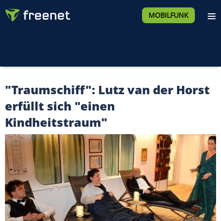
MOBILFUNK
"Traumschiff": Lutz van der Horst
erfüllt sich "einen
Kindheitstraum"