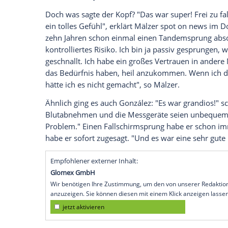
Herd und
Tanzfläche
- das sind Territori
Jorge González
(48) auskennen. Doch für
20.15 Uhr im Ersten) wagten sich der Pr
ihrer
Wohlfühlzone
heraus. Für einen gan
sich mit dem
Fallschirm
aus 4000 Metern
Medizinische Geräte und Bluttests solle
diese
Extremsituation
reagierten.
Tim Mälzer hat viele Talente, singen gehö
Naidoo
auf MyVideo
Doch was sagte der Kopf? "Das war super!
ein tolles Gefühl", erklärt Mälzer spot o
zehn Jahren schon einmal einen
Tandem
kontrolliertes Risiko. Ich bin ja passiv
geschnallt. Ich habe ein großes Vertraue
das Bedürfnis haben, heil anzukommen. W