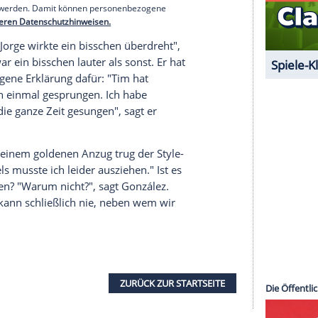
grandios!" schwärmt er im Gespräch. Einzig das
 unbequem gewesen. "Der Sprung war kein
r schon immer mal machen wollen, deswegen
e sehr gute Entscheidung."
serer Redaktion eingebundenen Inhalt von Glomex GmbH
nzeigen lassen und auch wieder deaktivieren.
halte angezeigt werden. Damit können personenbezogene
r dazu in unseren Datenschutzhinweisen.
ngestellt. "
Jorge
wirkte ein bisschen überdreht",