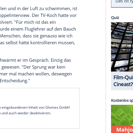
en, in denen sich
Tim Mälzer
(44) beziehungsweise
 "Hirschhausens
Quiz
des Menschen" (17.9. um
omi-Koch und der "
Let's Dance
"-Juror komplett aus
z besonderen Test stiegen sie ins
Flugzeug
, um
 Höhe wieder zurück auf die
Erde
zu stürzen.
n
Aufschluss
darüber geben, wie ihre Körper auf
rt nicht dazu - sehen Sie sein
Duett
mit
Xavier
 Frei zu fallen und in der Luft zu schwimmen, ist
n news im
Doppelinterview
. Der TV-Koch hatte vor
sprung
absolviert. "Für mich ist das ein
 gesprungen, wurde einem Fluglehrer auf den Bauch
n in andere Menschen, dass sie genauso wie ich
enn ich das selbst hätte kontrollieren müssen,