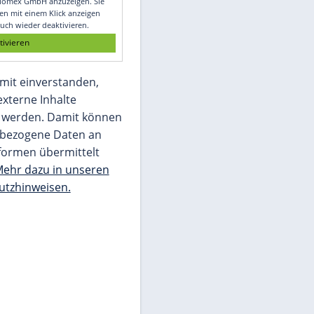
Glomex GmbH
Wir benötigen Ihre Zustimmung, um den
von unserer Redaktion eingebundenen
Inhalt von Glomex GmbH anzuzeigen. Sie
können diesen mit einem Klick anzeigen
lassen und auch wieder deaktivieren.
jetzt aktivieren
Ich bin damit einverstanden,
dass mir externe Inhalte
angezeigt werden. Damit können
personenbezogene Daten an
Drittplattformen übermittelt
werden.
Mehr dazu in unseren
Datenschutzhinweisen.