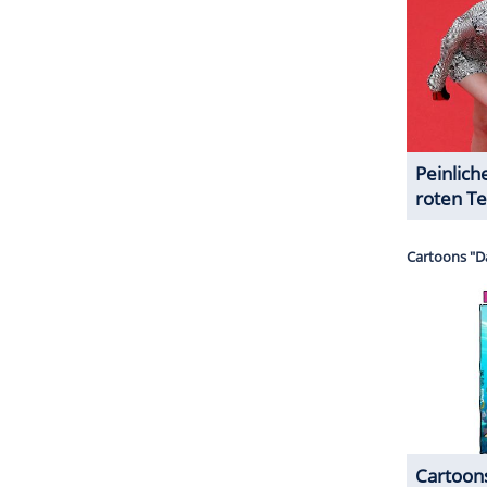
elacht, er war ein bisschen lauter als sonst. Er hat
z
hat eine eigene Erklärung dafür: "Tim hat
war ja schon einmal gesprungen. Ich habe
deswegen die ganze Zeit gesungen", sagt er
fit
. Neben einem goldenen
Anzug
trug der Style-
e High Heels musste ich leider ausziehen." Ist es
gut auszusehen? "Warum nicht?", sagt
González
.
sehen. Man kann schließlich nie, neben wem wir
ZURÜCK ZUR STARTS