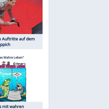
Spiele-Klassiker aus Asien
EITE
Die Öffentlichkeit schaut zu: