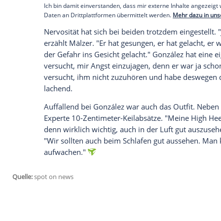
hätte ich es nicht gemacht", so Mälzer.
Ähnlich ging es auch
González
: "Es war 
Blutabnehmen und die Messgeräte seien
Problem." Einen
Fallschirmsprung
habe e
habe er sofort zugesagt. "Und es war ein
Empfohlener externer Inhalt:
Glomex GmbH
Wir benötigen Ihre Zustimmung, um den von un
anzuzeigen. Sie können diesen mit einem Klick a
jetzt aktivieren
Ich bin damit einverstanden, dass mir externe In
Daten an Drittplattformen übermittelt werden.
Meh
Nervosität hat sich bei beiden trotzdem ei