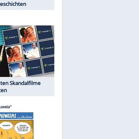
Peinliche Auftritte auf dem
roten Teppich
Cartoons "Das Wahre Leben"