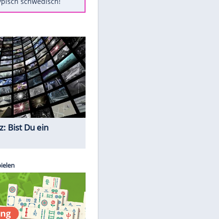
Diese Autos haben uns verlassen
Auftakt-Misere gestoppt: Berlin
gewinnt in Bochum
Mit diesen Tricks wird der Grill
ruckzuck sauber
So nutzt man alte Smartphones
sinnvoll
Das ist typisch schwedisch!
Quiz