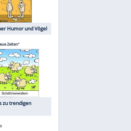
Cartoons mit wahren
Lebensgeschichten
Memo-Spiel
Die größten Skandalfilme