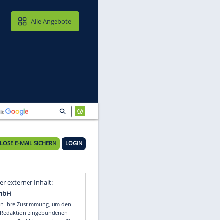
MAIL & CLOUD
Alle Angebote
KOSTENLOSE E-MAIL SICHERN
LOGIN
s
Video
Empfohlener externer Inhalt: