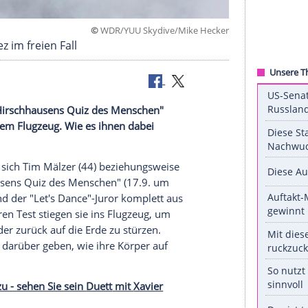
©
WDR/YUU Skydive/Mike 
e González im freien Fall
chaft: Für "Hirschhausens Quiz des Menschen"
ález aus einem Flugzeug. Wie es ihnen dabei
rview.