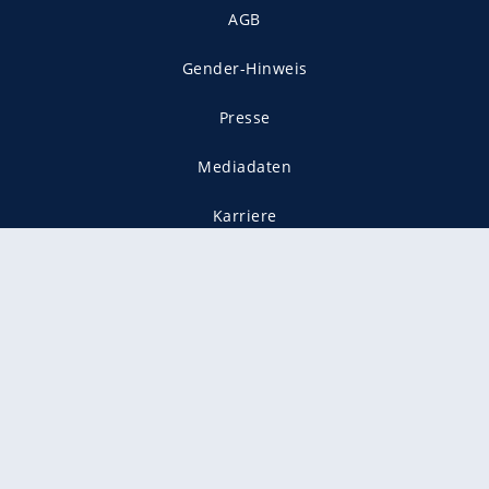
AGB
Gender-Hinweis
Presse
Mediadaten
Karriere
Vertragskündigung
Vertrag widerrufen
gekennzeichnet mit
freenet ist Mitglied im JUSPROG e.V.