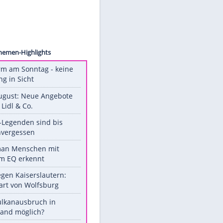
x, Inc.
r den
Unsere Themen-Highlights
Hitzealarm am Sonntag - keine
Abkühlung in Sicht
Ab 10. August: Neue Angebote
bei ALDI, Lidl & Co.