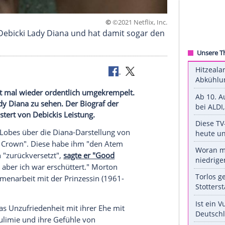
©
©2021 Netfli
 Elizabeth Debicki Lady Diana und hat damit soga
wurde der Cast mal wieder ordentlich umgekrempelt.
i nun als Lady Diana zu sehen. Der Biograf der