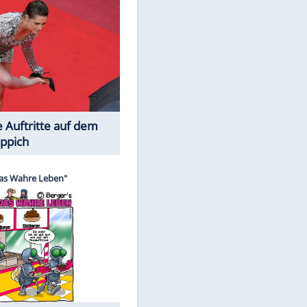
Spiele-Klassiker aus Asien
EITE
Die Öffentlichkeit schaut zu: