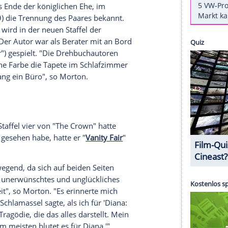
 nun begeistert von Debickis Leistung.
st voll des Lobes über die Diana-Darstellung von
affel von "The Crown". Diese habe ihm "den Atem
diesen Jahren "zurückversetzt",
sagte er "Good
ht sehr oft, aber ich war
erschüttert
." Morton
" in
Zusammenarbeit
mit der
Prinzessin
(1961-
thüllte Dianas Unzufriedenheit mit ihrer
Ehe
mit
Kampf mit Bulimie und ihre Gefühle von
deutete
das Ende der königlichen
Ehe
, im
n Major (79) die
Trennung
des Paares bekannt.
 dem Buch wird in der neuen Staffel der
chrieben. Der Autor war als Berater mit an Bord
("Outlander") gespielt. "Die Drehbuchautoren
, etwa welche Farbe die Tapete im Schlafzimmer