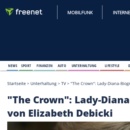
MOBILFUNK
NEWS
SPORT
FINANZEN
AUTO
UNTERHALTUNG
L
Startseite
>
Unterhaltung
>
TV
>
"The Crown": Lady-
"The Crown": Lady-