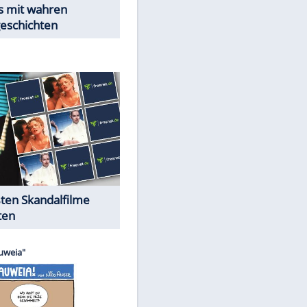
Peinliche Auftritte auf dem
roten Teppich
Cartoons "Das Wahre Leben"