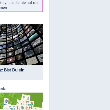
Diese TV-Legenden sind bis
heute unvergessen
Woran man Menschen mit
niedrigem EQ erkennt
Torlos gegen Kaiserslautern:
Stotterstart von Wolfsburg
Ist ein Vulkanausbruch in
Deutschland möglich?
5 VW-Prototypen, die nie auf den
Markt kamen
Quiz