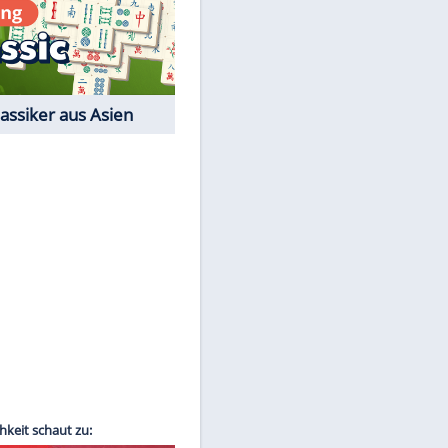
Film-Quiz: Bist Du ein
Cineast?
Kostenlos spielen