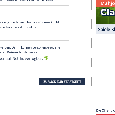
 eine Zeit lang ein Büro", so Morton.
orton
er
Diana
in Staffel vier von "The Crown" hatte
die er bisher gesehen habe, hatte er "
Vanity Fair
"
it
sehr bewegend, da sich auf beiden Seiten
 sie auf ein
unerwünschtes
und
unglückliches
iche Hochzeit", so Morton. "Es erinnerte mich
 dem ganzen
Schlamassel
sagte, als ich für 'Diana:
leid für die Tragödie, die das alles darstellt. Mein
dnis
, aber am meisten blutet es für
Diana
.'"