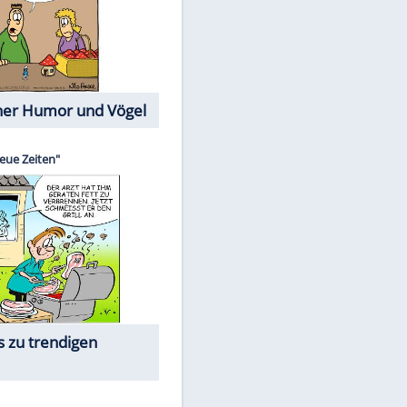
Cartoons mit wahren
Lebensgeschichten
Memo-Spiel