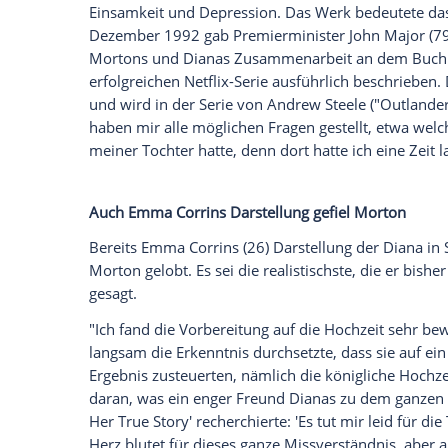
echten Diana, Andrew Morton, zeigte sich
Lady-Diana-Biograf Andrew Morton (69) i
Elizabeth Debicki (32) in der fünften St
verschlagen" und ihn in die Zeit vor all 
Morning America"
dazu. "Ich sage das nic
hatte die
Biografie
"Diana: Her True Story
1997) geschrieben.
Das im Juli 1992 veröffentlichte Buch en
dem untreuen Prinz Charles (74), ihren 
Einsamkeit
und
Depression
. Das Werk
be
Dezember
1992 gab Premierminister Joh
Mortons und Dianas
Zusammenarbeit
an
erfolgreichen
Netflix-Serie
ausführlich
bes
und wird in der Serie von Andrew Steele 
haben mir alle
möglichen
Fragen gestellt