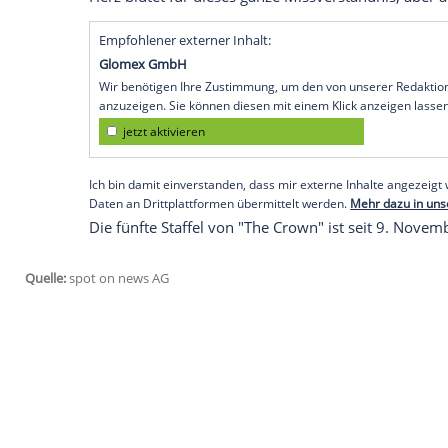
meiner Tochter hatte, denn dort hatte ich
Auch Emma Corrins Darstellung gefiel M
Bereits Emma Corrins (26) Darstellung d
Morton gelobt. Es sei die
realistischste
, 
gesagt.
"Ich fand die
Vorbereitung
auf die
Hochze
langsam die Erkenntnis durchsetzte, dass
Ergebnis
zusteuerten, nämlich die königl
daran, was ein enger Freund Dianas zu
Her True Story' recherchierte: 'Es tut mir 
Herz blutet für dieses ganze
Missverstän
Empfohlener externer Inhalt:
Glomex GmbH