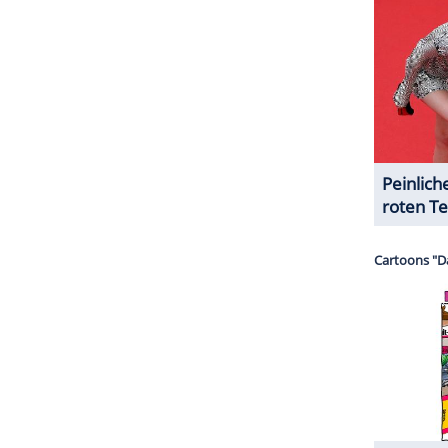
serer Redaktion eingebundenen Inhalt von Glomex GmbH
nzeigen lassen und auch wieder deaktivieren.
halte angezeigt werden. Damit können personenbezogene
r dazu in unseren Datenschutzhinweisen.
t 9.
November
auf Netflix verfügbar.
ZURÜCK ZUR STARTS