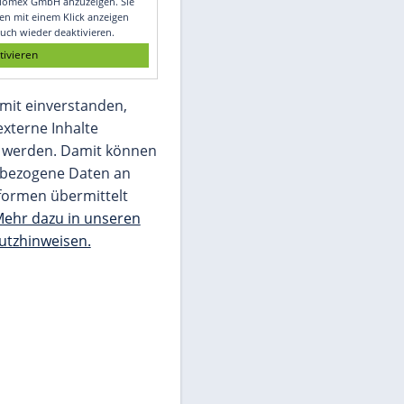
Glomex GmbH
Wir benötigen Ihre Zustimmung, um den
von unserer Redaktion eingebundenen
Inhalt von Glomex GmbH anzuzeigen. Sie
können diesen mit einem Klick anzeigen
lassen und auch wieder deaktivieren.
jetzt aktivieren
Ich bin damit einverstanden,
dass mir externe Inhalte
angezeigt werden. Damit können
personenbezogene Daten an
Drittplattformen übermittelt
werden.
Mehr dazu in unseren
Datenschutzhinweisen.