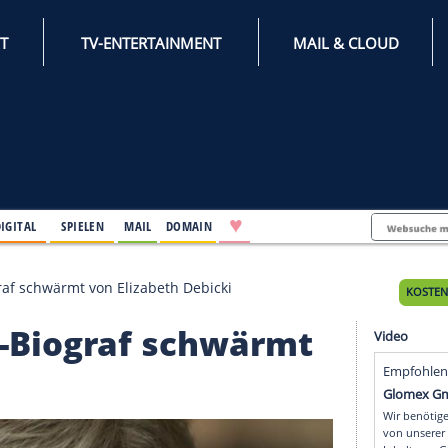
INTERNET
TV-ENTERTAINMENT
♥
IFESTYLE
DIGITAL
SPIELEN
MAIL
DOMAIN
Diana-Biograf schwärmt von Elizabeth Debicki
Diana-Biograf schwärm