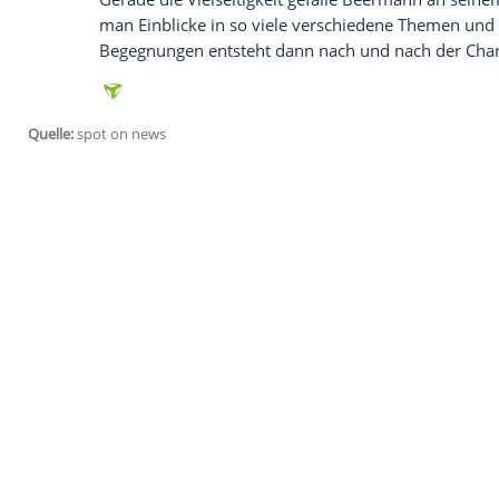
Empfohlener externer Inhalt:
Glomex GmbH
Wir benötigen Ihre Zustimmung, um den von un
anzuzeigen. Sie können diesen mit einem Klick a
jetzt aktivieren
Ich bin damit einverstanden, dass mir externe In
Daten an Drittplattformen übermittelt werden.
Meh
Für ihn war es bereits die fünfte Rolle in
auch genau, was er zu tun hat, um die Rol
die Vorbereitung ja immer der erste Schr
Familienkreis
und der wurde dann natürlic
Gerade die
Vielseitigkeit
gefalle
Beerman
man Einblicke in so viele verschieden
Begegnungen entsteht dann nach und nac