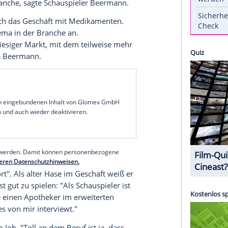
m Mörder aus dem Münster-"Tatort", Dr. Knapp,
dennoch übel, dass er die schöne Dr. Süßmilch
nd keinen Halt gemacht hätte. Schauspieler
chtenagentur spot on news, welche Dämonen in
tellen
en kleinen Rädchen in einem großen Ganzen. In
hieflage
, obwohl ihm selbst das gar nicht so
ruck
der Branche, sagte Schauspieler
Beermann
.
l
, ist er durch das Geschäft mit Medikamenten.
risantes Thema in der Branche an.
Es ist ein riesiger Markt, mit dem teilweise mehr
äften", weiß
Beermann
.