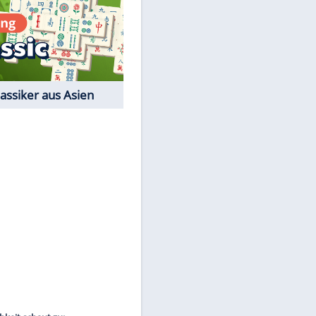
Film-Quiz: Bist Du ein
Cineast?
Kostenlos spielen