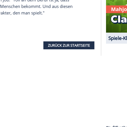
serer Redaktion eingebundenen Inhalt von Glomex GmbH
nzeigen lassen und auch wieder deaktivieren.
halte angezeigt werden. Damit können personenbezogene
r dazu in unseren Datenschutzhinweisen.
 einem "Tatort". Als alter Hase im Geschäft weiß er
le möglichst gut zu spielen: "Als Schauspieler ist
itt. Ich habe einen Apotheker im erweiterten
h als erstes von mir interviewt."
n
an seinem Job. "Toll an dem
Beruf
ist ja, dass
e Themen und Menschen bekommt. Und aus diesen
h der Charakter, den man spielt."