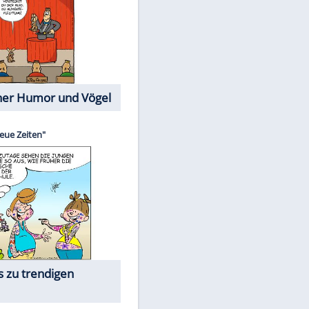
Cartoons mit wahren
Lebensgeschichten
Memo-Spiel