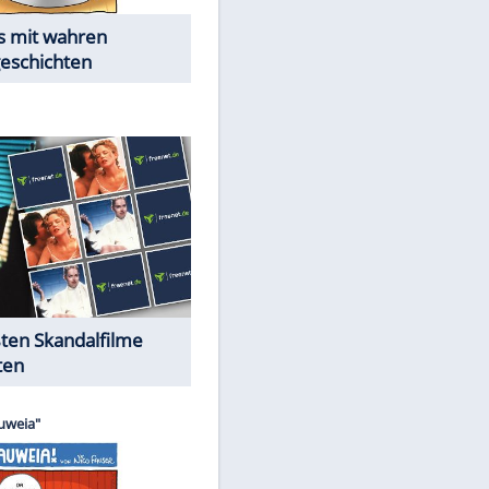
Die Öffentlichkeit schaut zu:
Peinliche Auftritte auf dem
roten Teppich
Cartoons "Das Wahre Leben"