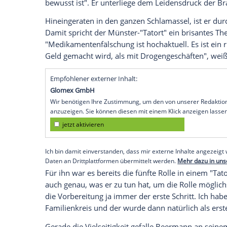
Fast ein wenig
Mitleid
konnte man mit de
haben: Man nahm es ihm aber natürlich 
eiskalt vergiftete und auch vor einem Ki
Christian Beermann
erklärte der Nachri
dem Apotheker schlummern:
Die Thiel-Boerne Box können Sie hier bes
"Dr. Knapp ist eigentlich eines von viel
diesem System gerät er schnell in eine
Sc
bewusst ist". Er unterliege dem
Leidensd
Hineingeraten in den ganzen
Schlamasse
Damit spricht der Münster-"Tatort" ein b
"Medikamentenfälschung ist hochaktuell. 
Geld gemacht wird, als mit Drogengesch