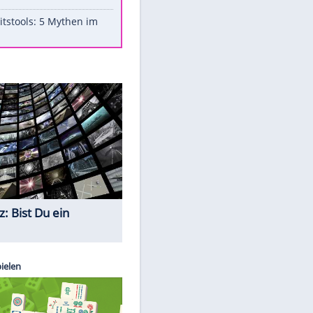
Aufruhr!
Was bei der Vogelfütterung
wirklich sinnvoll ist
"Infanti-No Go": Pressestimmen
zum Verbleib des FIFA-Chefs
Im Zeitraffer: Die Entwicklung
des Lenkrades
Lebensmittel, die nicht schlecht
werden
Sicherheitstools: 5 Mythen im
Check
Quiz