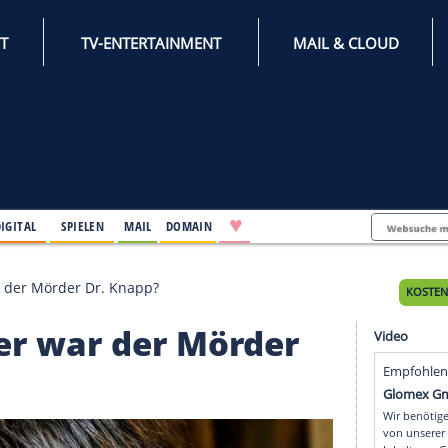
INTERNET
TV-ENTERTAINMENT
♥
IFESTYLE
DIGITAL
SPIELEN
MAIL
DOMAIN
er: Wer war der Mörder Dr. Knapp?
r: Wer war der Mörde