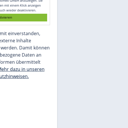
Glomex GmbH
Wir benötigen Ihre Zustimmung, um den
von unserer Redaktion eingebundenen
Inhalt von Glomex GmbH anzuzeigen. Sie
können diesen mit einem Klick anzeigen
lassen und auch wieder deaktivieren.
jetzt aktivieren
Ich bin damit einverstanden,
dass mir externe Inhalte
angezeigt werden. Damit können
personenbezogene Daten an
Drittplattformen übermittelt
werden.
Mehr dazu in unseren
Datenschutzhinweisen.