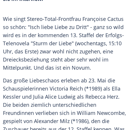
Wie singt Stereo-Total-Frontfrau
Françoise Cactus
so schön: "Isch liebe Liebe zu Dritt" - ganz so wild
wird es in der kommenden 13. Staffel der Erfolgs-
Telenovela "
Sturm
der Liebe" (wochentags, 15:10
Uhr, das Erste) zwar wohl nicht zugehen, eine
Dreiecksbeziehung steht aber sehr wohl im
Mittelpunkt. Und das ist ein Novum.
Das große Liebeschaos erleben ab 23. Mai die
Schauspielerinnen Victoria Reich (*1989) als
Ella
Kessler
und
Julia Alice Ludwig
als
Rebecca Herz
.
Die beiden ziemlich unterschiedlichen
Freundinnen verlieben sich in
William Newcombe
,
gespielt von
Alexander Milz
(*1986), den die
Zuschauer bereits aus der 12. Staffel kennen. Was