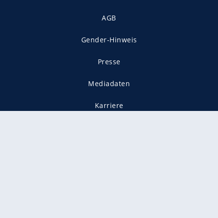
AGB
Gender-Hinweis
Presse
Mediadaten
Karriere
Vertragskündigung
Vertrag widerrufen
gekennzeichnet mit
freenet ist Mitglied im JUSPROG e.V.