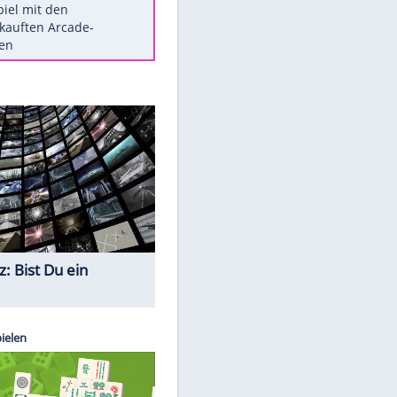
Die größten Mythen über
Medikamente
Berlins Matchwinner Grönning:
"Veränderte Perspektive"
Vorsicht: Diese 17 Dinge hassen
Katzen
Illegales Asphalt-Kartell muss
Mio-Strafe zahlen
Memo-Spiel mit den
meistverkauften Arcade-
Maschinen
Quiz