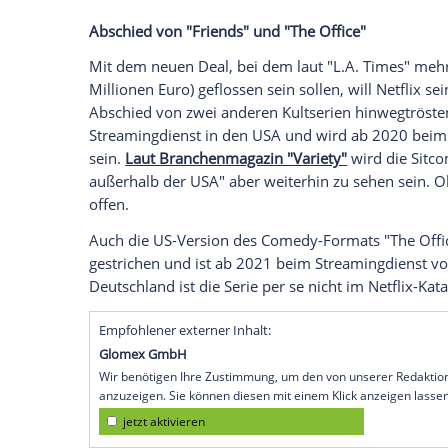
Oldies but Goldies:
Netflix
hat sich einen
weltweiten Streamingrechte an "
Seinfeld
berichtete. Auf die Sitcom, die in diesem 
Kunden allerdings noch eine Weile warte
Der ausgehandelte Deal zwischen
Netflix
Kraft und gilt für fünf Jahre. Ab diesem Z
Streamingrechte. Bisher war Hulu für di
internationale Verbreitung.
Abschied von "Friends" und "The Office"
Mit dem neuen Deal, bei dem laut "L.A. 
Millionen Euro) geflossen sein sollen, wil
Abschied von zwei anderen Kultserien hi
Streamingdienst
in den
USA
und wird ab