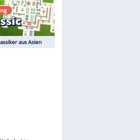
Film-Quiz: Bist Du ein
Cineast?
Kostenlos spielen