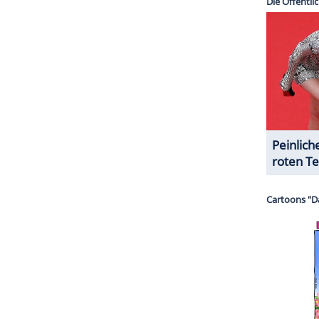
in neun Staffeln beim Sender NBC und gilt als eine
 In
Deutschland
wurde die Serie erstmals 1995 bei
ag der vier in New York lebenden Freunde
Jerry
(Jason Alexander), Elaine Benes (Julia Louis-
hards).
ZURÜCK ZUR STARTS