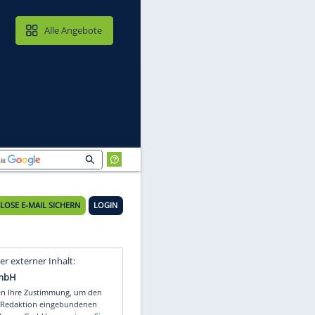
MAIL & CLOUD
Alle Angebote
KOSTENLOSE E-MAIL SICHERN
LOGIN
Video
Empfohlener externer Inhalt: