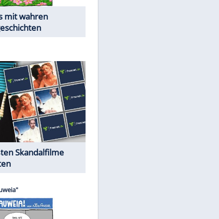
Die Öffentlichkeit schaut zu:
Peinliche Auftritte auf dem
roten Teppich
Cartoons "Das Wahre Leben"