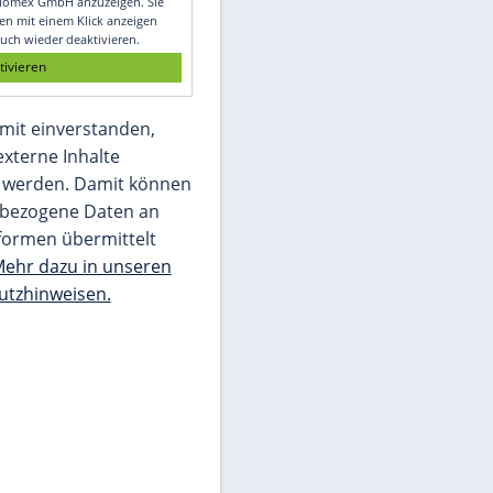
Glomex GmbH
Wir benötigen Ihre Zustimmung, um den
von unserer Redaktion eingebundenen
Inhalt von Glomex GmbH anzuzeigen. Sie
können diesen mit einem Klick anzeigen
lassen und auch wieder deaktivieren.
jetzt aktivieren
Ich bin damit einverstanden,
dass mir externe Inhalte
angezeigt werden. Damit können
personenbezogene Daten an
Drittplattformen übermittelt
werden.
Mehr dazu in unseren
Datenschutzhinweisen.