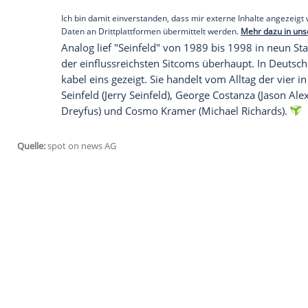
sein.
Laut Branchenmagazin "Variety"
wir
außerhalb der
USA
" aber weiterhin zu s
offen.
Auch die US-Version des Comedy-Formats
gestrichen und ist ab 2021 beim
Streami
Deutschland
ist die Serie per se nicht im 
Empfohlener externer Inhalt:
Glomex GmbH
Wir benötigen Ihre Zustimmung, um den von un
anzuzeigen. Sie können diesen mit einem Klick a
jetzt aktivieren
Ich bin damit einverstanden, dass mir externe In
Daten an Drittplattformen übermittelt werden.
Meh