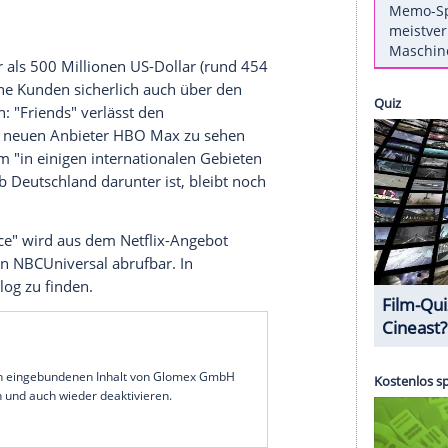
 weiteren Sitcom-Klassiker gesichert und die
" erstanden, wie
als erstes die "L.A. Times"
Jahr ihren 30. Geburtstag feiert, müssen Netflix-
n.
und Sony Pictures Television tritt erst ab 2021 in
eitpunkt hält
Netflix
die gesamten
e US-Ausstrahlung zuständig,
Amazon
für die
Times" mehr als 500 Millionen US-Dollar (rund 454
l
Netflix
seine Kunden sicherlich auch über den
nwegtrösten: "Friends" verlässt den
 2020 beim neuen Anbieter
HBO
Max zu sehen