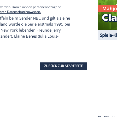
d die Sitcom "in einigen internationalen Gebieten
ehen sein. Ob
Deutschland
darunter ist, bleibt noch
 "The Office" wird aus dem Netflix-Angebot
ngdienst
von NBCUniversal abrufbar. In
Netflix-Katalog zu finden.
serer Redaktion eingebundenen Inhalt von Glomex GmbH
nzeigen lassen und auch wieder deaktivieren.
halte angezeigt werden. Damit können personenbezogene
r dazu in unseren Datenschutzhinweisen.