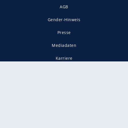
AGB
Gender-Hinweis
Presse
Mediadaten
Karriere
Vertragskündigung
Vertrag widerrufen
gekennzeichnet mit
freenet ist Mitglied im JUSPROG e.V.