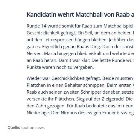
Führung gehen.
Doch als der Moderator und seine sportlic
und Tennis spielt, auf einer Art
Skateboa
scheiterte Raab kläglich.
Maria
holte den
nächsten drei Duellen, in denen es um
A
ging, baute der
Gastgeber
sein Polster j
aus.
Empfohlener externer Inhalt:
Glomex GmbH
Wir benötigen Ihre Zustimmung, um den von un
anzuzeigen. Sie können diesen mit einem Klick a
jetzt aktivieren
Ich bin damit einverstanden, dass mir externe In
Daten an Drittplattformen übermittelt werden.
Meh