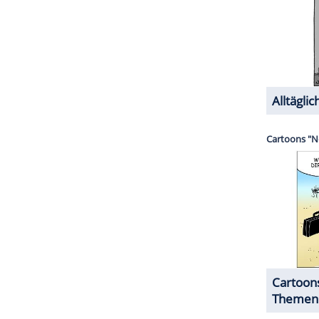
nbezwingers ist er damit los.
ZURÜCK ZUR STARTS