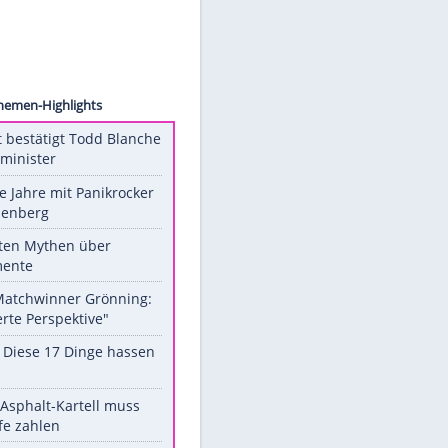
 Weber
Unsere Themen-Highlights
US-Senat bestätigt Todd Blanche
als Justizminister
Durch die Jahre mit Panikrocker
Udo Lindenberg