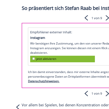
Jackpot in Höhe von 1,5 Millionen Euro ei
Am Sonntagmorgen wurde ihm der
Zah
"Schlag den Raab"
verloren - erstmals ge
Kieferchirurgin
Maria Kleinebrahm
(27) 
kassierte den stolzen Jackpot in Höhe vo
lange wie der sichere Sieger aus.
Sehen Sie auf MyVideo, warum es so sch
Raab" zu besiegen
So präsentiert sich Stefan Raa
Empfohlener externer Inhalt: