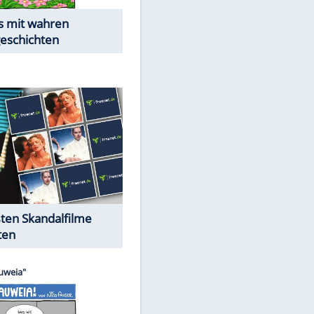
Die Öffentlichkeit schaut zu:
Peinliche Auftritte auf dem
roten Teppich
Cartoons "Das Wahre Leben"