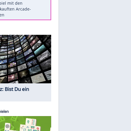
Die größten Mythen über
Medikamente
Berlins Matchwinner Grönning:
"Veränderte Perspektive"
Vorsicht: Diese 17 Dinge hassen
Katzen
Illegales Asphalt-Kartell muss
Mio-Strafe zahlen
Memo-Spiel mit den
meistverkauften Arcade-
Maschinen
Quiz