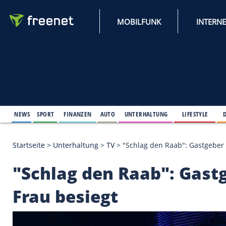
MOBILFUNK
NEWS
SPORT
FINANZEN
AUTO
UNTERHALTUNG
L
Startseite
>
Unterhaltung
>
TV
>
"Schlag den Raab":
"Schlag den Raab": 