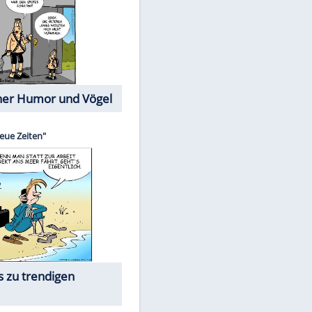
EITE
Cartoons mit wahren
Lebensgeschichten
Memo-Spiel