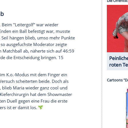
he Gegnerin, die in ihrer Freizeit Karate macht
rd
durch einen
Parcours
fahren mussten,
 Rundensieg und kam auf 15 Punkte heran. In den
llgemeinwissen
,
Geschicklichkeit
und
Geografie
edoch wieder auf für ihn beruhigende 27 Punkte
serer Redaktion eingebundenen Inhalt von Glomex GmbH
nzeigen lassen und auch wieder deaktivieren.
halte angezeigt werden. Damit können personenbezogene
r dazu in unseren Datenschutzhinweisen.