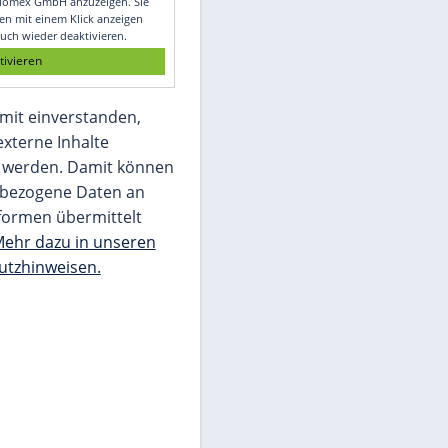
Glomex GmbH
Wir benötigen Ihre Zustimmung, um den
von unserer Redaktion eingebundenen
Inhalt von Glomex GmbH anzuzeigen. Sie
können diesen mit einem Klick anzeigen
lassen und auch wieder deaktivieren.
jetzt aktivieren
Ich bin damit einverstanden,
dass mir externe Inhalte
angezeigt werden. Damit können
personenbezogene Daten an
Drittplattformen übermittelt
werden.
Mehr dazu in unseren
Datenschutzhinweisen.