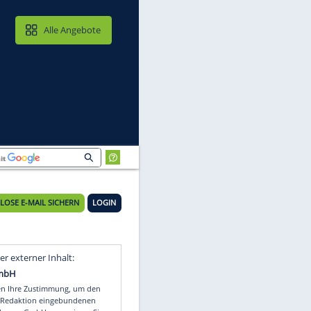
MAIL & CLOUD
Alle Angebote
KOSTENLOSE E-MAIL SICHERN
LOGIN
n
Video
Empfohlener externer Inhalt: