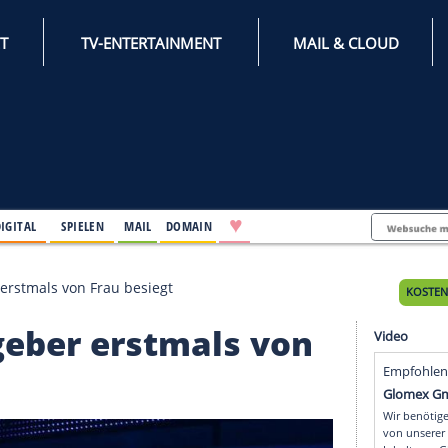
INTERNET
TV-ENTERTAINMENT
♥
IFESTYLE
DIGITAL
SPIELEN
MAIL
DOMAIN
 Gastgeber erstmals von Frau besiegt
Gastgeber erstmals vo