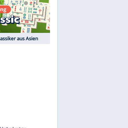
Film-Quiz: Bist Du ein
Cineast?
Kostenlos spielen