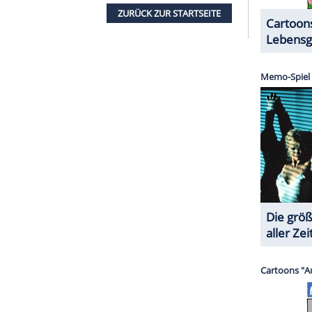
n Raab ab
chballspiel
. Beim "Leitergolf" war wieder
 an beiden Enden ein Ball befestigt war, musste
Je höher das Seil hängen blieb, umso mehr Punkte
h der sonst so ausgefuchste Moderator zeigte
d wehrte den
Matchball
ab, näherte sich auf 46:59
te Runde würde die Entscheidung bringen. 15
de mussten im K.o.-Modus mit dem Finger ein
eim ersten Versuch scheiterten beide. Doch als
ben setzte, blieb
Maria
wieder ganz cool und
gerade! Die Kieferchirurgin hat dem Showmaster
das im neunten
Duell
gegen eine Frau die erste