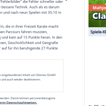
 unserer Redaktion eingebundenen Inhalt von
t einem Klick anzeigen lassen und auch wieder
e Inhalte angezeigt werden. Damit können
 übermittelt werden.
Mehr dazu in unseren
1 von 9
ration
oder
Geschicklichkeit
gefragt war, konnte
eim Spiel "Fehlerbilder" die Fehler schneller oder
lstapler die bessere Technik. Auch als es darum
Raab punkten und nach neun Spielen mit 35:10 in