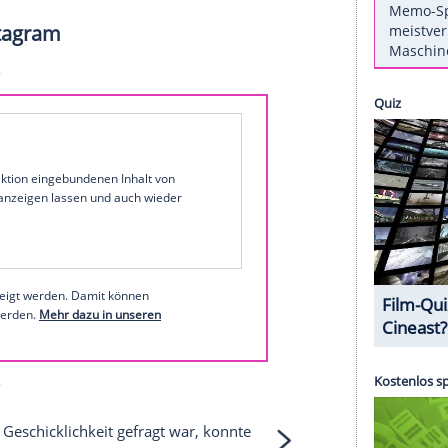
nstrich.
n
gezogen.
Stefan Raab
(48) hat sein
Duell
bei
gen eine Frau. Nach über fünf Stunden entschied
aus
Hannover
das packende
Match
für sich und
n 1,5 Millionen Euro. Dabei sah
Routinier
Raab
wer ist
Stefan Raab
in seiner Show "Schlag den
b bei Instagram
1 von 9