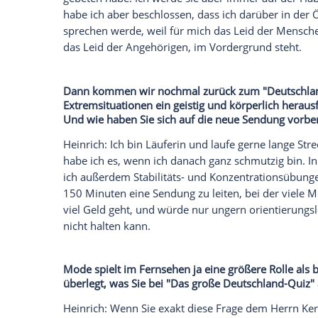
Brandenburger Tor
vor Tausenden von Me
Angst, weil wir einfach zusammen eine gu
des Mindsets.
Unvergessen ist auch Ihre
Moderation
bei
Duisburg. Inwiefern hat das Ihre Karriere
Heinrich
: Das ist komplex und auch gar n
einschneidender Tag für mich, der bis he
anders in solche Aufgaben. Morgens habe
gute Party haben werden. Und plötzlich 
als Berichtende gemacht und nur das gesa
Vermutungen. Die
Zuschauer
waren ja au
Ausbildung hat mir da sehr geholfen. Es h
einordnen konnte, was passiert ist.