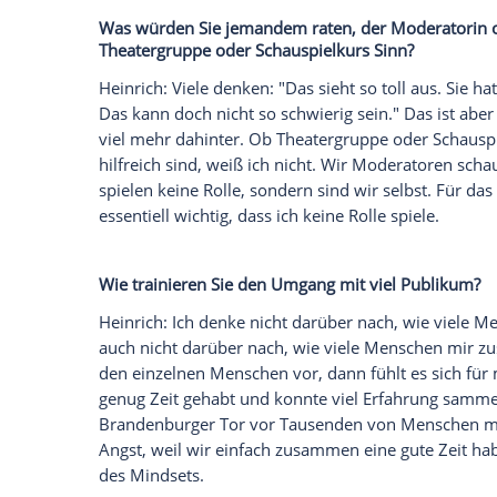
jetzt aktivieren
Ich bin damit einverstanden, dass mir externe In
Daten an Drittplattformen übermittelt werden.
Meh
Wann haben Sie gemerkt, dass Sie berufl
Heinrich
: Es war nie mein primäres Ziel,
der Zeit entwickelt. Und am Ende ist es
Mit 15 Jahren habe ich angefangen, bei e
Volontariat beim Radio gemacht. Bis heut
Und auf diesem journalistischen Fundamen
im Radio oder beim Fernsehen arbeite, z
Handwerk, das ich gelernt habe. Über we
keinen großen
Unterschied
- in der Präs