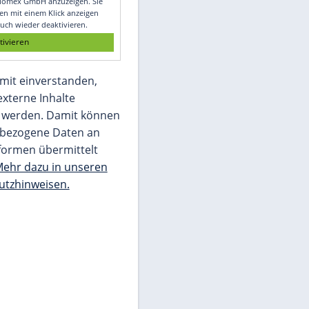
Glomex GmbH
Wir benötigen Ihre Zustimmung, um den
von unserer Redaktion eingebundenen
Inhalt von Glomex GmbH anzuzeigen. Sie
können diesen mit einem Klick anzeigen
lassen und auch wieder deaktivieren.
jetzt aktivieren
Ich bin damit einverstanden,
dass mir externe Inhalte
angezeigt werden. Damit können
personenbezogene Daten an
Drittplattformen übermittelt
werden.
Mehr dazu in unseren
Datenschutzhinweisen.