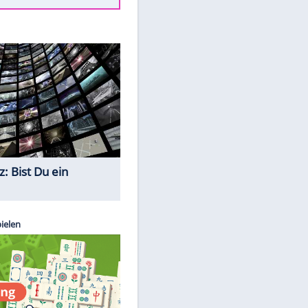
Todsünden im Restaurant
Die teuersten Neuzugänge der
BVB-Geschichte
Die gruseligsten Ort der Welt
Daten zwischen Windows und
Android austauschen
Ein Hyperschall-Jet für die Straße
Quiz