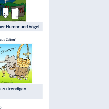
Cartoons mit wahren
Lebensgeschichten
Memo-Spiel
Die beliebtesten
Moderatorinnen früher und