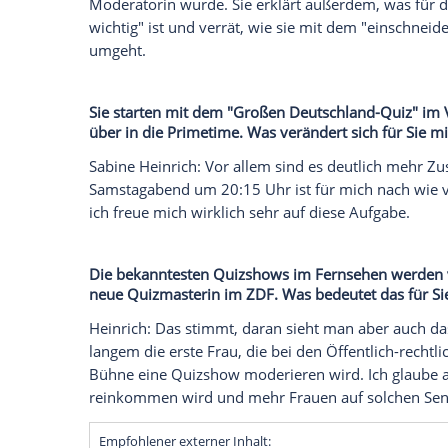
Günther Jauch (RTL) sowie
Alexander B
Kerner
oder
Eckart von Hirschhausen
bei
TV-Quizshows werden von Männern mode
beliebte und erfahrene Radio- und Fern
heutigen Samstag (10. Juli) moderiert s
Wissens- und Spielshow wird an vier au
Vorabendprogramm
zu sehen sein. Dana
Sabine Heinrich
mit ihrer Show in der
Pr
Im Interview mit der Nachrichtenagentur
Moderatorin wurde. Sie erklärt außerdem
wichtig" ist und verrät, wie sie mit dem
umgeht.
Sie starten mit dem "Großen Deutschlan
über in die
Primetime
. Was verändert si