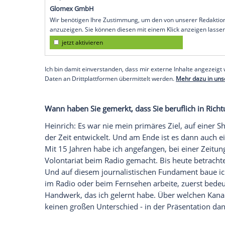
Sabine Heinrich: Vor allem sind es deutl
Samstagabend um 20:15 Uhr ist für mich
ich freue mich wirklich sehr auf diese Au
Die bekanntesten Quizshows im Fernseh
neue Quizmasterin im
ZDF
. Was bedeutet
Heinrich
: Das stimmt, daran sieht man ab
langem die erste Frau, die bei den Öffen
Bühne
eine Quizshow moderieren wird. I
reinkommen wird und mehr Frauen auf s
Empfohlener externer Inhalt:
Glomex GmbH
Wir benötigen Ihre Zustimmung, um den von un
anzuzeigen. Sie können diesen mit einem Klick a