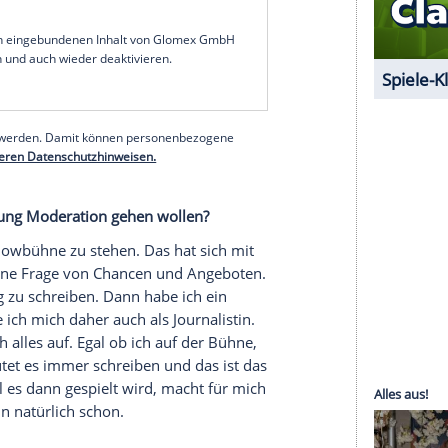
ich mehr
Zuschauer
.nnen und
Zuschauer
.
 nach wie vor die ganz große Fernsehbühne und
fgabe.
en werden von Männern moderiert. Sie sind die
 das für Sie?
er auch das Entwicklungspotential. Ich bin seit
tlich-rechtlichen am Samstagabend auf so großer
ch glaube aber, dass da generell Bewegung
olchen Sendeplätzen zu sehen sein werden.
serer Redaktion eingebundenen Inhalt von Glomex GmbH
nzeigen lassen und auch wieder deaktivieren.