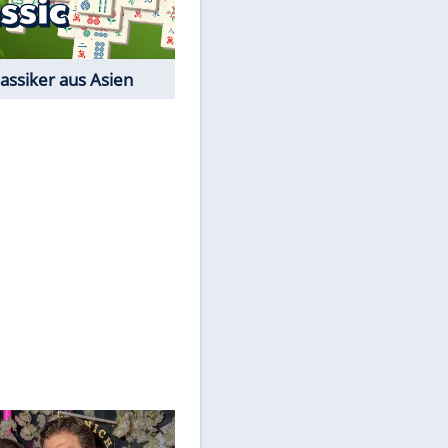
Film-Quiz: Bist Du ein
Cineast?
Kostenlos spielen