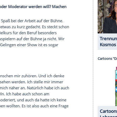
halte angezeigt werden. Damit können personenbezogene
r dazu in unseren Datenschutzhinweisen.
ich in Richtung
Moderation
gehen wollen?
 auf einer Showbühne zu stehen. Das hat sich mit
 dann auch eine Frage von Chancen und Angeboten.
iner Zeitung zu schreiben. Dann habe ich ein
e betrachte ich mich daher auch als Journalistin.
t baue ich alles auf. Egal ob ich auf der
Bühne
,
uerst bedeutet es immer schreiben und das ist das
lchen Kanal es dann gespielt wird, macht für mich
entation dann natürlich schon.