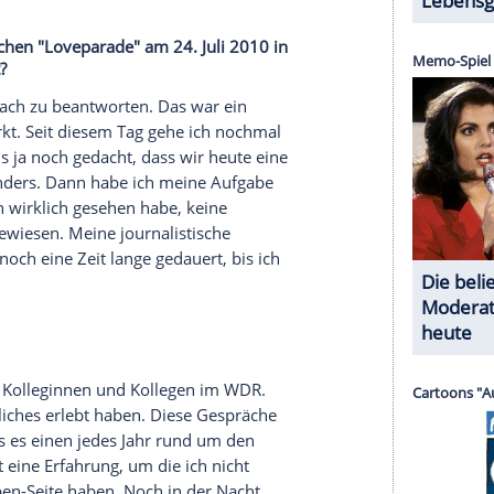
deratorin oder Moderator werden will? Machen
?
 aus. Sie hat Spaß bei der Arbeit auf der
Bühne
.
as ist aber etwas zu kurz gedacht. Es steckt schon
der
Schauspielkurs
für den Beruf besonders
atoren schauspielern auf der
Bühne
ja nicht. Wir
bst. Für das Gelingen einer Show ist es sogar
ele.
Publikum?
 wie viele Menschen mir zuhören. Und ich denke
chen mir zusehen werden. Ich stelle mir immer
s sich für mich näher an. Natürlich habe ich auch
rung
sammeln. Ich habe auch schon am