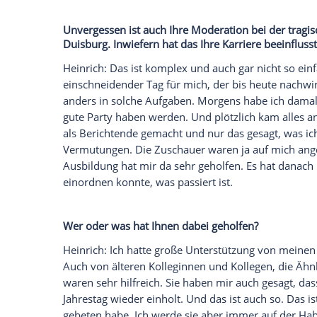
Was würden Sie jemandem raten, der Mo
Theatergruppe oder
Schauspielkurs
Sinn
Heinrich
: Viele denken: "Das sieht so toll
Das kann doch nicht so schwierig sein." D
viel mehr dahinter. Ob Theatergruppe o
hilfreich sind, weiß ich nicht. Wir Moder
spielen keine Rolle, sondern sind wir sel
essentiell wichtig, dass ich keine Rolle spi
Wie trainieren Sie den Umgang mit viel 
Heinrich
: Ich denke nicht darüber nach,
auch nicht darüber nach, wie viele Mens
den einzelnen Menschen vor, dann fühlt e
genug Zeit gehabt und konnte viel
Erfah