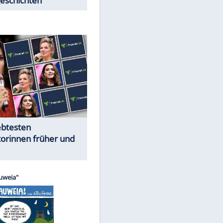
Trennungsschock im Promi-
Kosmos
Cartoons "Das Wahre Leben"