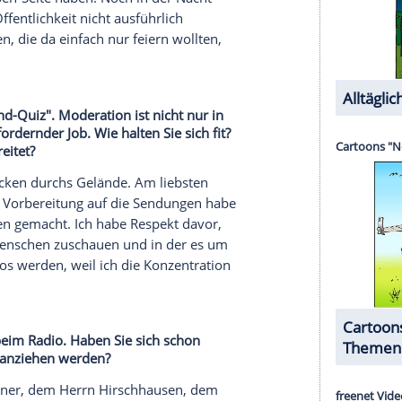
nschen moderiert, und auch da hatte ich keine
te Zeit haben wollten. Es ist also auch eine Frage
 der tragischen "
Loveparade
" am 24. Juli 2010 in
 beeinflusst?
icht so einfach zu beantworten. Das war ein
ute nachwirkt. Seit diesem Tag gehe ich nochmal
 ich damals ja noch gedacht, dass wir heute eine
kam alles anders. Dann habe ich meine Aufgabe
gt, was ich wirklich gesehen habe, keine
f mich angewiesen. Meine journalistische
at danach noch eine Zeit lange gedauert, bis ich