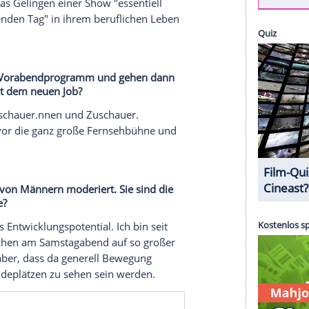
ommes
,
Jörg Pilawa
,
Kai Pflaume
,
Johannes B.
 den öffentlich-rechtlichen Sendern - die großen
riert. Mit
Sabine Heinrich
(44) steigt nun eine
sehmoderatorin ins Quiz-Business ein. Ab dem
ie "Das große Deutschland-Quiz" im
ZDF
. Die
feinanderfolgenden Samstagen ab 19:25 Uhr im
ch, am 7. August und 25. September, unterhält
imetime
(ab 20:15 Uhr).
 spot on news erzählt
Sabine Heinrich
, wie sie
, was für das Gelingen einer Show "essentiell
 "einschneidenden Tag" in ihrem beruflichen Leben
d-Quiz" im
Vorabendprogramm
und gehen dann
ch für Sie mit dem neuen Job?